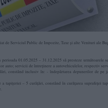
iat de Serviciul Public de Impozite, Taxe și alte Venituri ale Bu
n perioada 01.05.2025 – 31.12.2025 să presteze următoarele se
r auto; servicii de întreținere a autovehiculelor, respectiv serv
lări, constând inclusiv în: - îndepărtarea depunerilor de pe j
 a tapițeriei – 5 curățări, constând în curățarea suprafeței tapi
r.