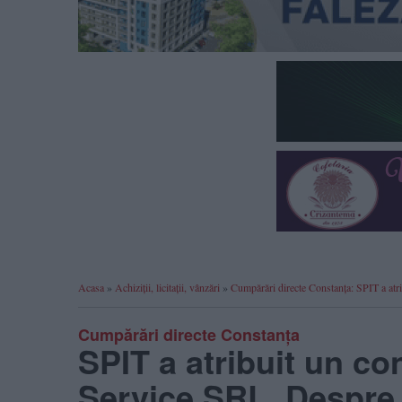
Acasa
»
Achiziții, licitații, vânzări
»
Cumpărări directe Constanța: SPIT a at
Cumpărări directe Constanța
SPIT a atribuit un co
Service SRL. Despre