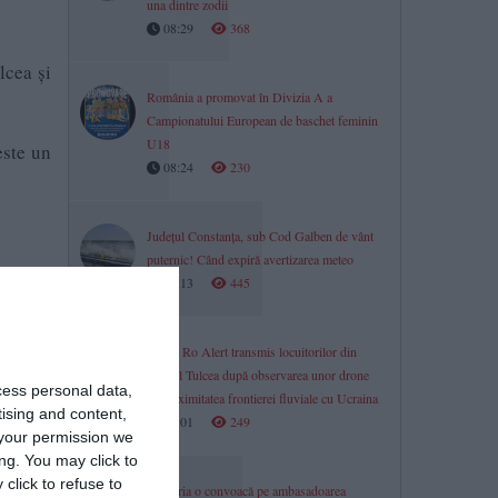
una dintre zodii
08:29
368
lcea și
România a promovat în Divizia A a
Campionatului European de baschet feminin
U18
este un
08:24
230
Județul Constanța, sub Cod Galben de vânt
puternic! Când expiră avertizarea meteo
08:13
445
Mesaj Ro Alert transmis locuitorilor din
județul Tulcea după observarea unor drone
cess personal data,
în proximitatea frontierei fluviale cu Ucraina
tising and content,
08:01
249
your permission we
ng. You may click to
click to refuse to
Bulgaria o convoacă pe ambasadoarea