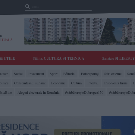
R!
IRTUALĂ
tii
UTILE
Stiinta,
CULTURA SI TEHNICA
Sanatate
SI LIFEST
litate
Social
Invatamant
Sport
Editorial
Fotoreportaj
Stiri externe
Sonda
biliare
Constanteanul suparat
Economic
Cultura
Interviu
Insolventa firme
D
EsteBine
Alegeri electorale în România
#sărbătoreşteDobrogea150
#sărbătoreşteDob