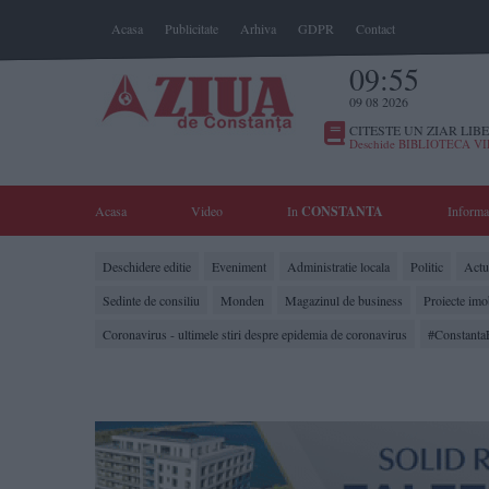
Acasa
Publicitate
Arhiva
GDPR
Contact
09:55
09 08 2026
CITESTE UN ZIAR LIBE
Deschide BIBLIOTECA V
Acasa
Video
In
CONSTANTA
Informa
Deschidere editie
Eveniment
Administratie locala
Politic
Actua
Sedinte de consiliu
Monden
Magazinul de business
Proiecte imo
Coronavirus - ultimele stiri despre epidemia de coronavirus
#Constanta