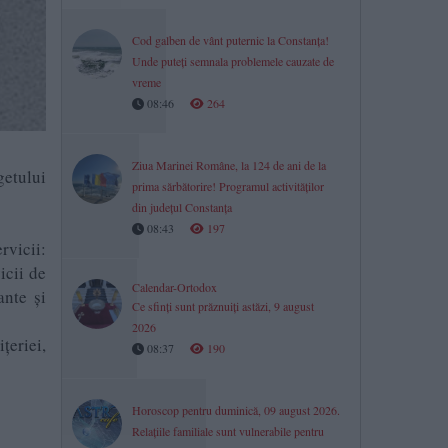
Cod galben de vânt puternic la Constanța!
Unde puteți semnala problemele cauzate de
vreme
08:46
264
Ziua Marinei Române, la 124 de ani de la
getului
prima sărbătorire! Programul activităților
din județul Constanța
08:43
197
rvicii:
icii de
Calendar-Ortodox
ante și
Ce sfinți sunt prăznuiți astăzi, 9 august
2026
țeriei,
08:37
190
Horoscop pentru duminică, 09 august 2026.
Relațiile familiale sunt vulnerabile pentru