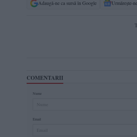
Adaugă-ne ca sursă în Google
Urmărește-n
T
COMENTARII
Nume
Email