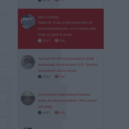
Știri Constanța
Tânără de 19 ani, lovită și proiectată sub
tren în Gara Mangalia. Ar fi traversat calea
ferată cu căștile în urechi
20:37
760
Aproape 883.000 de pensionari au primit
indemnizație socială în iunie 2026. Numărul
beneficiarilor este în creștere
20:15
380
Șoferi filmați forțând Bariera Petricani
înainte de ridicarea completă. CFR a sesizat
autoritățile
19:57
434