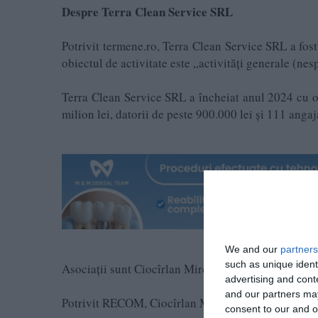
Despre Terra Clean Service SRL
Potrivit termene.ro, Terra Clean Service SRL a fost 
obiectul de activitate este „activități generale (nes
Terra Clean Service SRL a încheiat anul 2024 cu o 
milion lei, datorii de peste 900.000 lei și 111 angaja
We and our
partners
such as unique ident
Asociații sunt Ciocîrlan Mircea și Ciocîrlan Anamari
advertising and con
and our partners may
Potrivit RECOM, Ciocîrlan Mircea apare și în firme
consent to our and o