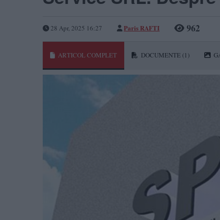
962
Paris RAFTI
28 Apr, 2025 16:27
ARTICOL COMPLET
DOCUMENTE
(1)
G