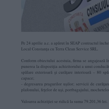
Pe 24 aprilie a.c. a apărut în SEAP contractul înche
Local Constanța cu Terra Clean Service SRL.
Conform obiectului acestuia, firma se angajează î
punerea la dispoziția achizitorului a unui conducăto
spălare exterioară și curățare interioară – 80 spă
capace;
- degresarea pragurilor ușilor; servicii de curățare
plafonului, fețelor de uși, portbagajului, mochetelo
Valoarea achiziției se ridică la suma 79.201,36 lei.