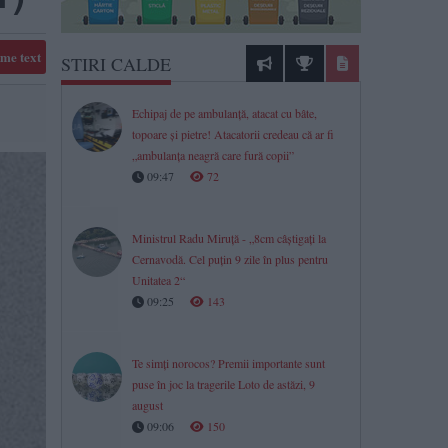
me text
STIRI CALDE
Echipaj de pe ambulanță, atacat cu bâte,
topoare şi pietre! Atacatorii credeau că ar fi
„ambulanţa neagră care fură copii”
09:47
72
Ministrul Radu Miruță - „8cm câștigați la
Cernavodă. Cel puțin 9 zile în plus pentru
Unitatea 2“
09:25
143
Te simți norocos? Premii importante sunt
puse în joc la tragerile Loto de astăzi, 9
august
09:06
150