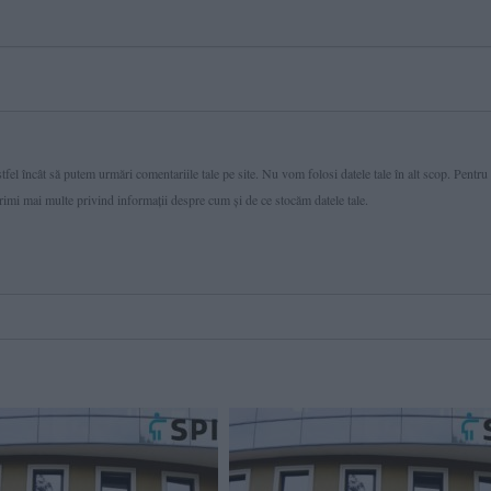
fel încât să putem urmări comentariile tale pe site. Nu vom folosi datele tale în alt scop. Pentru
primi mai multe privind informaţii despre cum și de ce stocăm datele tale.