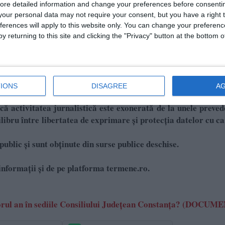
ore detailed information and change your preferences before consenti
ărări directe încheiate la nivel național, din care 33 au legă
our personal data may not require your consent, but you have a right t
ferences will apply to this website only. You can change your preferen
y returning to this site and clicking the "Privacy" button at the bottom
IONS
DISAGREE
A
că activitatea jurnalistică este exonerată de la unele preved
bru între libertatea de exprimare și protecția datelor cu c
public și sunt obținute din surse publice deschise.
informații și de pe platforma termene.ro.
ătorul an în sediile Consiliului Județean Constanța? (DOCUM