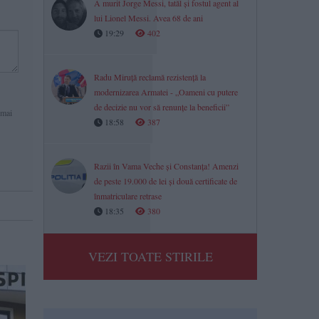
A murit Jorge Messi, tatăl și fostul agent al
lui Lionel Messi. Avea 68 de ani
19:29
402
Radu Miruță reclamă rezistență la
modernizarea Armatei - „Oameni cu putere
de decizie nu vor să renunțe la beneficii”
 mai
18:58
387
Razii în Vama Veche și Constanța! Amenzi
de peste 19.000 de lei și două certificate de
înmatriculare retrase
18:35
380
VEZI TOATE STIRILE