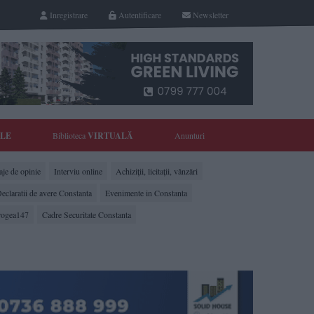
Inregistrare
Autentificare
Newsletter
YLE
Biblioteca
VIRTUALĂ
Anunturi
je de opinie
Interviu online
Achiziții, licitații, vânzări
eclaratii de avere Constanta
Evenimente in Constanta
rogea147
Cadre Securitate Constanta