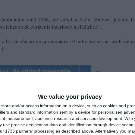
înființată în anul 2008, are sediul social în Malcoci, județul Tu
pecializate) de curățenie interioară a clădirilor”.
cifră de afaceri de aproximativ 10 milioane lei, un profit de p
ți.
We value your privacy
store and/or access information on a device, such as cookies and pro
ifiers and standard information sent by a device for personalised adver
a, cu 50% fiecare. Tot ei sunt și administratori.
tent measurement, audience research and services development.
With 
 use precise geolocation data and identification through device scanni
le: Safe Service SRL și Terra Service SRL.
ur 1733 partners’ processing as described above. Alternatively you may 