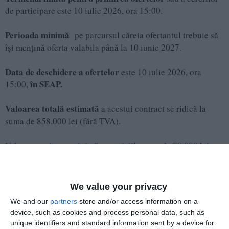
de participare este 10 iulie 2026, ora 15:00.
Perioada minimă
pe parcursul căreia ofertantul trebuie să
își mențină oferta valabila până la 10 iunie 2027.
Data de deschidere a ofertelor
este 10 iulie 2026, ora
în SEAP.
15:00,
Valoarea totală estimată
a acestui contract se ridică la
suma de 858.000 lei (fără TVA).
Valoarea estimata minimă a serviciilor este de 78.000 lei
fara TVA/luna x 3 Luni= 234.000 lei fără TVA, ce reprezintă
valoarea maximă pentru care se va încheia contractul de
achiziție publică.
We value your privacy
We and our
partners
store and/or access information on a
device, such as cookies and process personal data, such as
unique identifiers and standard information sent by a device for