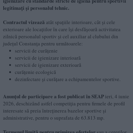
igienizare cu standarde stricte de igienă pentru sportivii
legitimați și personalul tehnic.
Contractul vizează
atât spațiile interioare, cât și cele
exterioare ale locațiilor în care își desfășoară activitatea
zilnică personalul sportiv și cel auxiliar al clubului din
județul Constanța pentru următoarele:
servicii de curățenie
servicii de igienizare interioară
servicii de igienizare exterioară
curățenie ecologică
dezinfectare și curățare a echipamentelor sportive.
Anunțul de participare a fost publicat în
SEAP
ieri, 4 iunie
2026, deschizând astfel competiția pentru firmele de profil
interesate să preia întreținerea bazelor sportive și
administrative, pentru o suprafata de 63.813 mp.
Termenul limită pentru primirea ofertelor
sau a cererilor