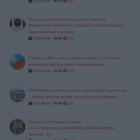
2026.08.06 -
08:00
293
Muzica macedoneană va răsuna pe faleza Cazinoului
Pianistul Simon Trpčeski vine în premieră la malul mării și aduce
muzica tradițională a țării natale
2026.08.06 -
10:06
293
Constanța și Tulcea, sub cod galben de caniculă. Coduri roșu și
portocaliu de căldură și furtuni în mai multe regiuni
2026.08.06 -
10:06
288
OMD Mamaia-Constanța lansează o nouă campanie de promovare
- „Mamaia, destinația perfectă care îți trezește toate simțurile”
2026.08.06 -
09:00
285
Muzeul de Artă Populară Constanța
Cum se sărbătorea în satul tradițional „Schimbarea la Față a
Domnului” (P)