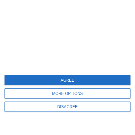
2119
09 Jun, 2021 07:39
Primăria orașului Cernavodă angajează director pentru Clubul Sportiv
„Axiopolis”
AGREE
MORE OPTIONS
DISAGREE
2079
23 May, 2019 14:40
Caiaciştii participanţi la Cursa Canal Dunăre - Marea Neagră îşi vor instala
mâine tabăra la Cernavodă