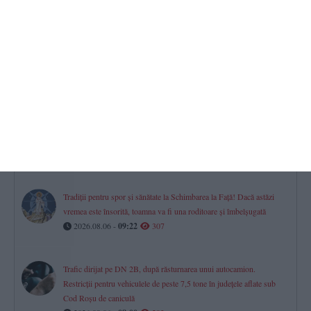
Axiopolis Cernavodă s-a oprit în turul doi național al Cupei
României 2026/2027
2026.08.06 -
11:45
319
Cine organizează festivalurile de muzică ușoară și muzică populară
„Mamaia”, ediția 2026? Centrul „Teodor T. Burada” Constanța a
plătit peste 5,6 milioane lei (DOCUMENT)
2026.08.06 -
10:48
308
Tradiții pentru spor și sănătate la Schimbarea la Față! Dacă astăzi
vremea este însorită, toamna va fi una roditoare și îmbelșugată
2026.08.06 -
09:22
307
Trafic dirijat pe DN 2B, după răsturnarea unui autocamion.
Restricții pentru vehiculele de peste 7,5 tone în județele aflate sub
Cod Roșu de caniculă