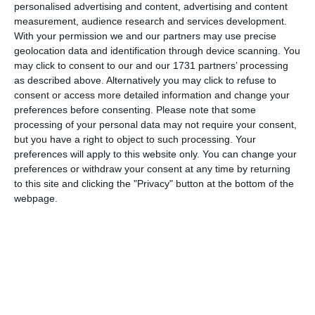
personalised advertising and content, advertising and content
measurement, audience research and services development.
With your permission we and our partners may use precise
geolocation data and identification through device scanning. You
may click to consent to our and our 1731 partners’ processing
as described above. Alternatively you may click to refuse to
consent or access more detailed information and change your
preferences before consenting.
Please note that some
processing of your personal data may not require your consent,
but you have a right to object to such processing. Your
preferences will apply to this website only. You can change your
preferences or withdraw your consent at any time by returning
to this site and clicking the "Privacy" button at the bottom of the
webpage.
Ca opțiune a achizitorului, sub condiția existentei
lichidității financiare aferente finanțării serviciilor pentru 12
luni, va putea ca opțiune să încheie act adițional pentru o
perioadă suplimentară de 9 luni. În cazul în care nu vor
exista disponibilități în sensul prelungii contractului de
achiziție publică prin act adițional, acesta își încetează
efectele după expirarea perioadei de 3 luni pentru care a fost