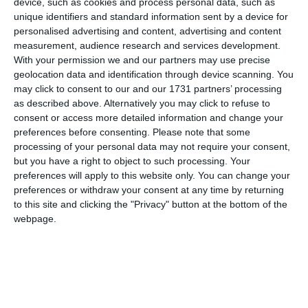
copie după cartea de identitate pentru persoanele fizice).
device, such as cookies and process personal data, such as
- Certificat constatator privind structura actionariatului și
unique identifiers and standard information sent by a device for
personalised advertising and content, advertising and content
situația persoanelor juridice.
measurement, audience research and services development.
- Declarație pe propria răspundere că nu exista datorii fata
With your permission we and our partners may use precise
de Romsilva.
geolocation data and identification through device scanning. You
- Dovada constituirii garanției de participare.
may click to consent to our and our 1731 partners’ processing
as described above. Alternatively you may click to refuse to
Depunerea garanției de participare – Pentru a participa la
consent or access more detailed information and change your
licitație, ofertanții trebuie să achite o garanție de
preferences before consenting.
Please note that some
processing of your personal data may not require your consent,
contractare, echivalenta cu chiria pentru o luna de la data
but you have a right to object to such processing. Your
licitației, și un tarif de participare de 150 lei (inclusiv
preferences will apply to this website only. You can change your
caietul de sarcini). Aceasta garanție se poate depune:
preferences or withdraw your consent at any time by returning
- Direct la registratura, pe hârtie;
to this site and clicking the "Privacy" button at the bottom of the
- Prin posta/curier, pe hârtie;
webpage.
- În contul organizatorului
(RO54BRDE140SV09398041400, BRD, sucursala Al.
Lăpușneanu) prin instrumente bancare legale decontabile.