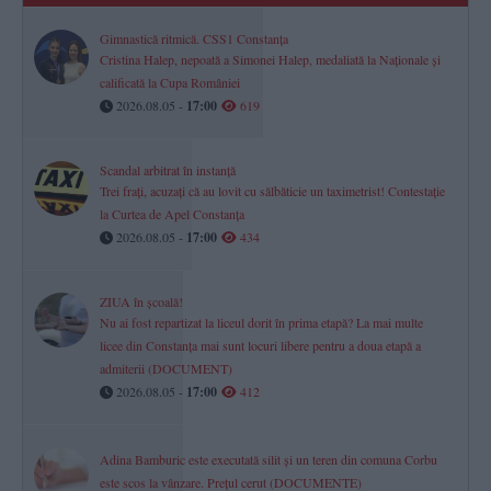
Gimnastică ritmică. CSS1 Constanța
Cristina Halep, nepoată a Simonei Halep, medaliată la Naționale și
calificată la Cupa României
2026.08.05 -
17:00
619
Scandal arbitrat în instanță
Trei frați, acuzați că au lovit cu sălbăticie un taximetrist! Contestație
la Curtea de Apel Constanța
2026.08.05 -
17:00
434
ZIUA în școală!
Nu ai fost repartizat la liceul dorit în prima etapă? La mai multe
licee din Constanța mai sunt locuri libere pentru a doua etapă a
admiterii (DOCUMENT)
2026.08.05 -
17:00
412
Adina Bamburic este executată silit și un teren din comuna Corbu
este scos la vânzare. Prețul cerut (DOCUMENTE)