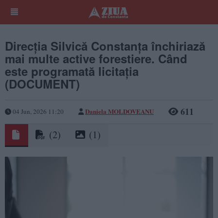
Direcția Silvică Constanța închiriază
mai multe active forestiere. Când
este programată licitația
(DOCUMENT)
611
Daniela MOLDOVEANU
04 Jun, 2026 11:20
(2)
(1)