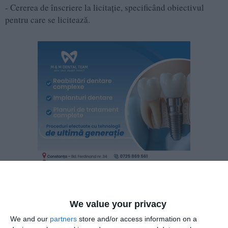
- Cererea de înscriere la licitație, specificând obiectivul
pentru care se licitează.
We value your privacy
- Dovada înregistrării la Oficiul Registrului Comerțului
(certificat de înmatriculare pentru persoanele juridice sau
We and our
partners
store and/or access information on a