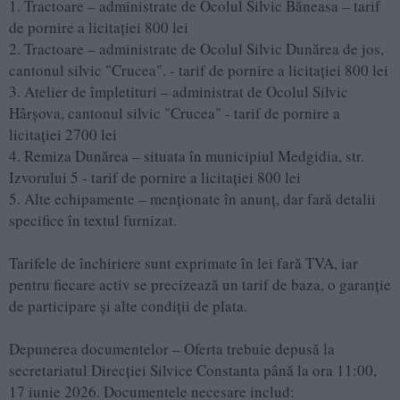
1. Tractoare – administrate de Ocolul Silvic Băneasa – tarif
de pornire a licitației 800 lei
2. Tractoare – administrate de Ocolul Silvic Dunărea de jos,
cantonul silvic "Crucea". - tarif de pornire a licitației 800 lei
3. Atelier de împletituri – administrat de Ocolul Silvic
Hârșova, cantonul silvic "Crucea" - tarif de pornire a
licitației 2700 lei
4. Remiza Dunărea – situata în municipiul Medgidia, str.
Izvorului 5 - tarif de pornire a licitației 800 lei
5. Alte echipamente – menționate în anunț, dar fară detalii
specifice în textul furnizat.
Tarifele de închiriere sunt exprimate în lei fară TVA, iar
pentru fiecare activ se precizează un tarif de baza, o garanție
de participare și alte condiții de plata.
Depunerea documentelor – Oferta trebuie depusă la
secretariatul Direcției Silvice Constanta până la ora 11:00,
17 iunie 2026. Documentele necesare includ: