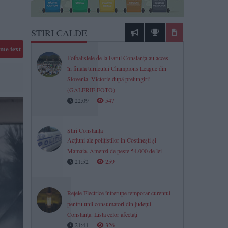
STIRI CALDE
me text
Fotbalistele de la Farul Constanța au acces
în finala turneului Champions League din
Slovenia. Victorie după prelungiri!
(GALERIE FOTO)
22:09
547
Știri Constanța
Acțiuni ale polițiștilor în Costinești și
Mamaia. Amenzi de peste 54.000 de lei
21:52
259
Rețele Electrice întrerupe temporar curentul
pentru unii consumatori din județul
Constanța. Lista celor afectați
21:41
326