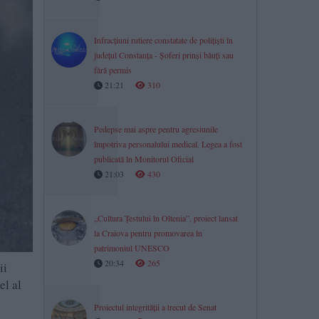
Infracțiuni rutiere constatate de polițiști în
județul Constanța - Șoferi prinși băuți sau
fără permis
21:21
310
Pedepse mai aspre pentru agresiunile
împotriva personalului medical. Legea a fost
publicată în Monitorul Oficial
21:03
430
„Cultura Țestului în Oltenia”, proiect lansat
la Craiova pentru promovarea în
patrimoniul UNESCO
20:34
265
ii
el al
Proiectul integrității a trecut de Senat