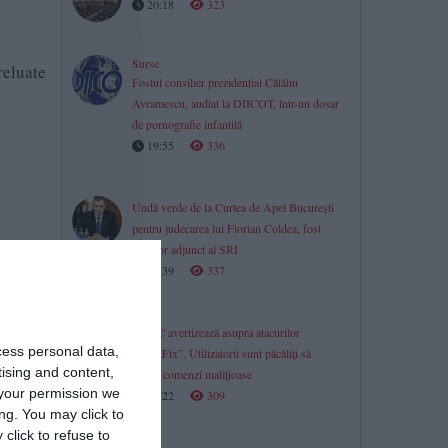
20:18
323
Surse
reluate
Fostul consilier prezidențial Cătălin
Avramescu, audiat la DIICOT, într-un dosar
de pornografie infantilă
19:55
336
Undă verde de la Curtea de Apel București
pentru judecarea lui Florian Coldea, fost
director adjunct al SRI
19:39
337
.
DNSC avertizează asupra atacurilor
cess personal data,
„ClickFix”. Utilizatorii sunt păcăliți să
tising and content,
ruleze comenzi malițioase
your permission we
19:22
309
ng. You may click to
click to refuse to