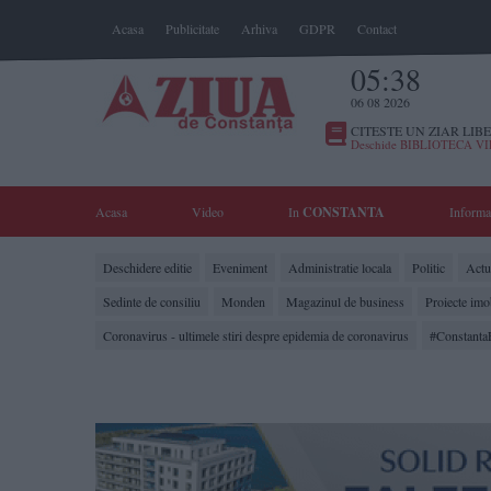
Acasa
Publicitate
Arhiva
GDPR
Contact
05:38
06 08 2026
CITESTE UN ZIAR LIBE
Deschide BIBLIOTECA V
Acasa
Video
In
CONSTANTA
Informa
Deschidere editie
Eveniment
Administratie locala
Politic
Actua
Sedinte de consiliu
Monden
Magazinul de business
Proiecte imo
Coronavirus - ultimele stiri despre epidemia de coronavirus
#Constanta