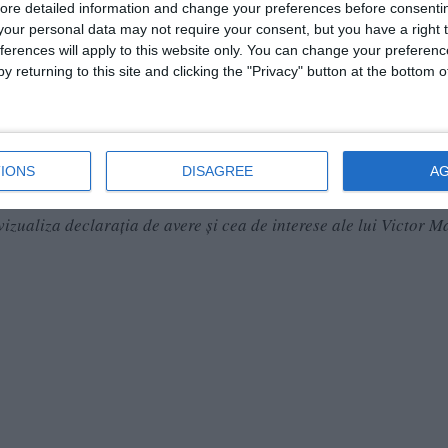
ore detailed information and change your preferences before consenti
our personal data may not require your consent, but you have a right t
ferences will apply to this website only. You can change your preferen
y returning to this site and clicking the "Privacy" button at the bottom
.03. 2022, Victor Marian Oprișana menționat calitatea sa de mem
ea de asociat administrator în cadrul SC Terra Mar Cereal SRL 
IONS
DISAGREE
A
izualiza declaraţia de avere şi cea de interese ale lui Victor M