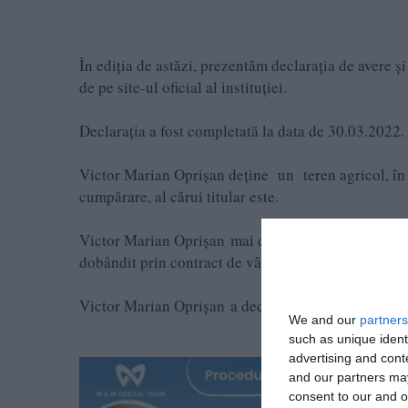
În ediţia de astăzi, prezentăm declaraţia de avere 
de pe site-ul oficial al instituției.
Declarația a fost completată la data de 30.03.2022.
Victor Marian Oprișan deține un teren agricol, în 
cumpărare, al cărui titular este.
Victor Marian Oprișan mai deține și un autoturism 
dobândit prin contract de vânzare-cumpărare.
Victor Marian Oprișan a declarat pe anul fiscal în
We and our
partners
such as unique ident
advertising and con
and our partners may
consent to our and o