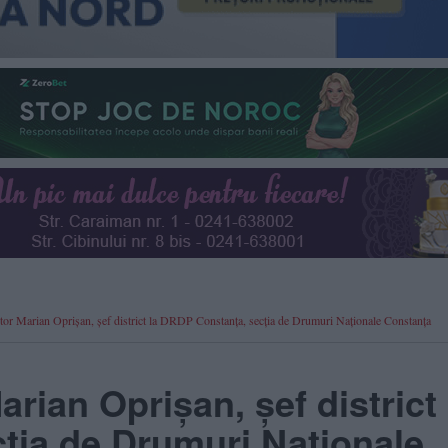
ictor Marian Oprișan, șef district la DRDP Constanța, secția de Drumuri Naționale Constanța
arian Oprișan, șef district 
ția de Drumuri Naționale