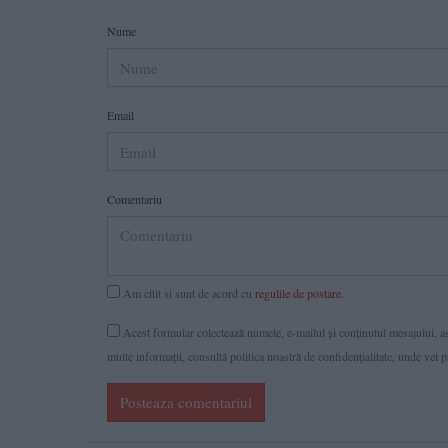
Nume
Email
Comentariu
Am citit si sunt de acord cu
regulile de postare
.
Acest formular colectează numele, e-mailul şi conținutul mesajului, ast
multe informaţii, consultă politica noastră de confidenţialitate, unde vei 
Posteaza comentariul