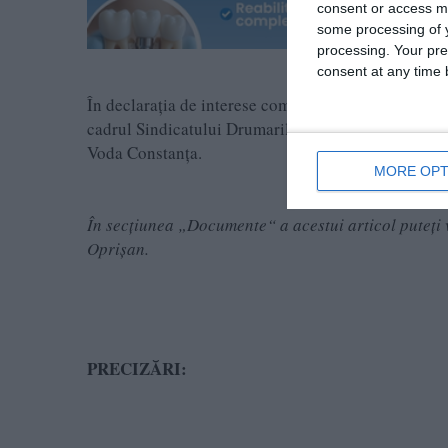
consent or access m
some processing of y
processing. Your pre
consent at any time b
În declarația de interese completată la data de 30
cadrul Sindicatului Drumarilor Elie Radu. Dar și c
Voda Constanța.
MORE OPT
În secţiunea „Documente“ a acestui articol puteţi v
Oprișan.
PRECIZĂRI: