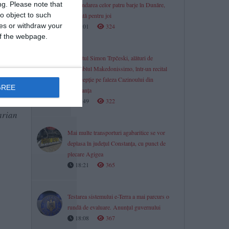
ng.
Please note that
Scufundarea celor patru barje în Dunăre,
o object to such
amânată pentru joi
ces or withdraw your
19:01
324
 of the webpage.
bru în
Pianistul Simon Trpčeski, alături de
Cuza
ansamblul Makedonissimo, într-un recital
de excepție pe faleza Cazinoului din
GREE
Constanța
18:49
322
arian
Mai multe transporturi agabaritice se vor
deplasa în județul Constanța, cu punct de
plecare Agigea
18:21
365
Testarea sistemului e-Terra a mai parcurs o
rundă de evaluare. Anunțul guvernului
18:08
367