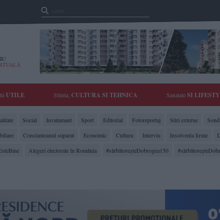
R!
IRTUALĂ
tii
UTILE
Stiinta,
CULTURA SI TEHNICA
Sanatate
SI LIFEST
litate
Social
Invatamant
Sport
Editorial
Fotoreportaj
Stiri externe
Sonda
biliare
Constanteanul suparat
Economic
Cultura
Interviu
Insolventa firme
D
EsteBine
Alegeri electorale în România
#sărbătoreşteDobrogea150
#sărbătoreşteDob