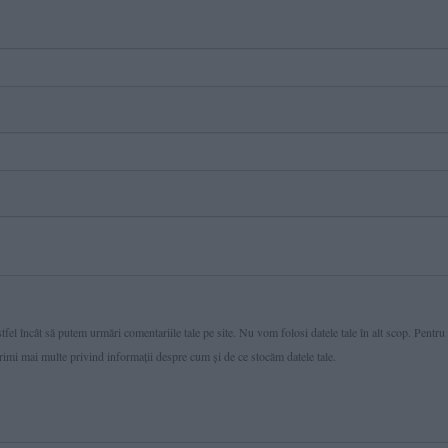
fel încât să putem urmări comentariile tale pe site. Nu vom folosi datele tale în alt scop. Pentru
primi mai multe privind informaţii despre cum și de ce stocăm datele tale.