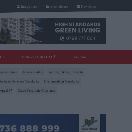
Inregistrare
Autentificare
Newsletter
YLE
Biblioteca
VIRTUALĂ
Anunturi
je de opinie
Interviu online
Achiziții, licitații, vânzări
eclaratii de avere Constanta
Evenimente in Constanta
rogea147
Cadre Securitate Constanta