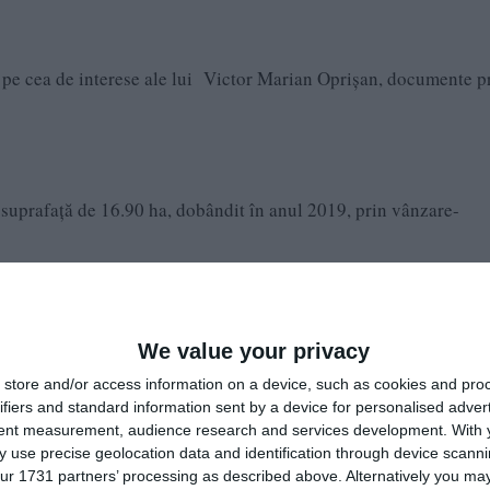
şi pe cea de interese ale lui Victor Marian Oprișan, documente p
suprafață de 16.90 ha, dobândit în anul 2019, prin vânzare-
marca Dacia Logan, an de fabricație 2004. Autoturismeul a fost
We value your privacy
cheiat un venit 58155 ron, salariu încasat de la DRDP Constanța
store and/or access information on a device, such as cookies and pro
ifiers and standard information sent by a device for personalised adver
tent measurement, audience research and services development.
With 
 use precise geolocation data and identification through device scanni
ur 1731 partners’ processing as described above. Alternatively you may 