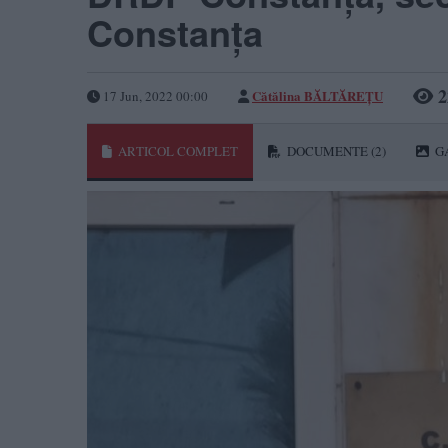
Constanța
2
Cătălina BĂLTĂREȚU
17 Jun, 2022 00:00
ARTICOL COMPLET
DOCUMENTE
(2)
G