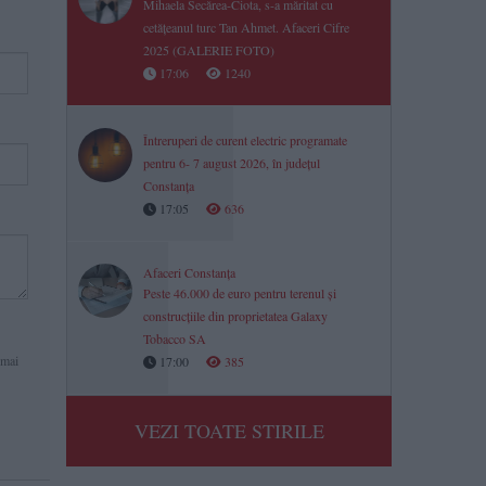
Mihaela Secărea-Ciota, s-a măritat cu
cetățeanul turc Tan Ahmet. Afaceri Cifre
2025 (GALERIE FOTO)
17:06
1240
Întreruperi de curent electric programate
pentru 6- 7 august 2026, în județul
Constanța
17:05
636
Afaceri Constanța
Peste 46.000 de euro pentru terenul și
construcțiile din proprietatea Galaxy
Tobacco SA
 mai
17:00
385
VEZI TOATE STIRILE