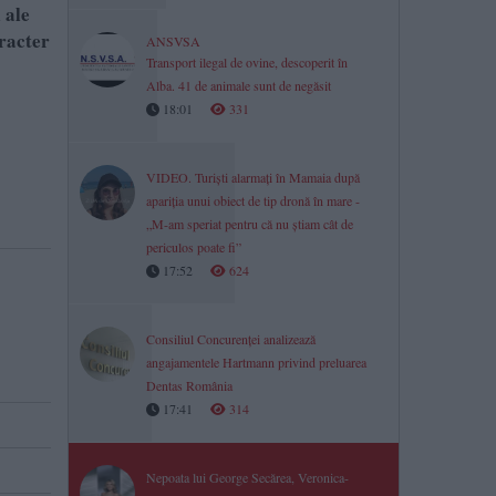
 ale
aracter
ANSVSA
Transport ilegal de ovine, descoperit în
Alba. 41 de animale sunt de negăsit
18:01
331
VIDEO. Turiști alarmați în Mamaia după
apariția unui obiect de tip dronă în mare -
„M-am speriat pentru că nu știam cât de
periculos poate fi”
17:52
624
Consiliul Concurenței analizează
angajamentele Hartmann privind preluarea
Dentas România
17:41
314
Nepoata lui George Secărea, Veronica-