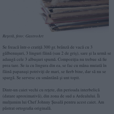
Rețetă, foto: GastroArt
Se freacă într-o cratiță 300 gr. brânză de vacă cu 3
gălbenușuri, 3 linguri făină (sau 2 de griș), sare și la urmă se
adaugă cele 3 albușuri spumă. Compoziția nu trebue să fie
prea tare. Se ia cu lingura din ea, se fac cu mâna muiată în
făină papanași potriviți de mari, se fierb bine, dar să nu se
spargă. Se servesc cu smântână și unt topit.
Dintr-un caiet vechi cu rețete, din perioada interbelică
(datare aproximativă), din zona de sud a Ardealului. Îi
mulțumim lui Chef Johnny Șusală pentru acest caiet. Am
păstrat ortografia originală.