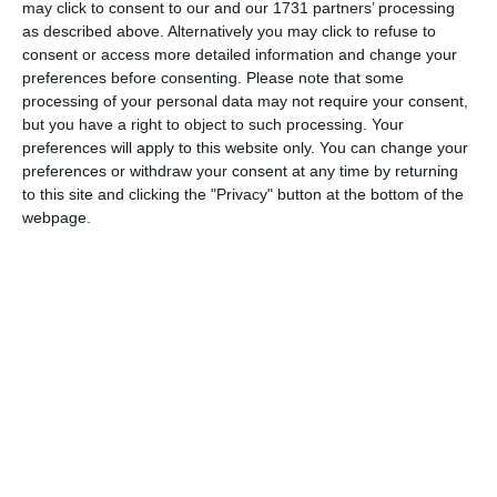
may click to consent to our and our 1731 partners’ processing
as described above. Alternatively you may click to refuse to
Istoria gastronomiei și a ospitalității românești a devenit
consent or access more detailed information and change your
marea lui pasiune.
preferences before consenting.
Please note that some
processing of your personal data may not require your consent,
but you have a right to object to such processing. Your
preferences will apply to this website only. You can change your
GastroArt
Sursă foto-text -
preferences or withdraw your consent at any time by returning
to this site and clicking the "Privacy" button at the bottom of the
webpage.
Citește și:
GastroArt Papanași (rețetă interbelică)
GastroArt Creer pané (rețetă interbelică)