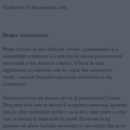
Credit foto © Dreamstime.com
Despre GastroArt.ro
Prima revistă on-line dedicată istoriei gastronomiei și a
ospitalității românești (cu articole de istorie gastronomică
universală și din domenii conexe). O bază de date
digitalizată ce cuprinde sute de rețete din manuscrise
vechi – caietele bunicilor (perioada interbelică și din
comunism).
Gastroart.ro este un demers privat al jurnalistului Cosmin
Dragomir prin care se încearcă acoperirea unei nișe ignorate
atât de către instituțiile publice cât și de o mare parte a celor
care activează în domeniile de profil. Gastroart.ro își
propune să adune laolaltă pasionații și specialiștii din acest