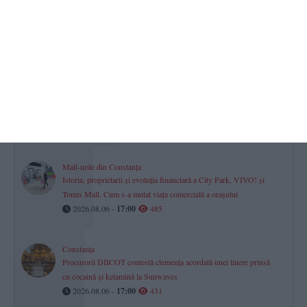
Turneul Memorial „Doru Ghimeș“ 2026 s-a disputat la Mamaia.
„Vei rămâne mereu parte din echipa noastră!“ (GALERIE FOTO)
2026.08.06 -
17:00
742
Farul Constanța întâlnește ultima clasată
Gheorghe Popescu - „Vom avea meci greu. Csikszereda va veni
să-și vândă foarte scump pielea“
2026.08.06 -
17:00
645
Mall-urile din Constanța
Istoria, proprietarii și evoluția financiară a City Park, VIVO! și
Tomis Mall. Cum s-a mutat viața comercială a orașului
2026.08.06 -
17:00
485
Constanța
Procurorii DIICOT contestă clemența acordată unei tinere prinsă
cu cocaină și ketamină la Sunwaves
2026.08.06 -
17:00
431