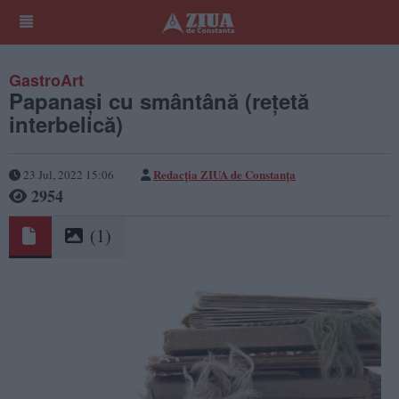
GastroArt
Papanași cu smântână (rețetă
interbelică)
Redacția ZIUA de Constanța
23 Jul, 2022 15:06
2954
(1)