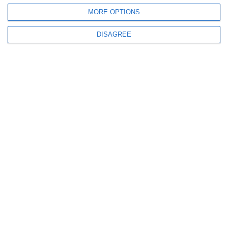
MORE OPTIONS
2427
07 Jul, 2022 08:25
DISAGREE
GastroArt
Salată de ficat (rețetă interbelică)
2373
06 Jul, 2022 09:04
GastroArt
Budincă de carne (rețetă interbelică)