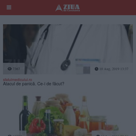
7367
10 Aug, 2019 13:37
sfatulmedicului.ro
Atacul de panică. Ce-i de făcut?