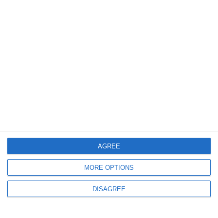
3719
13 Nov, 2014 09:22
Sfatulmedicului.ro
7 moduri ciudate prin care puteti combate stresul
4339
07 Nov, 2014 09:40
Sfatulmedicului.ro
Solutii pentru o imunitate puternica
AGREE
MORE OPTIONS
DISAGREE