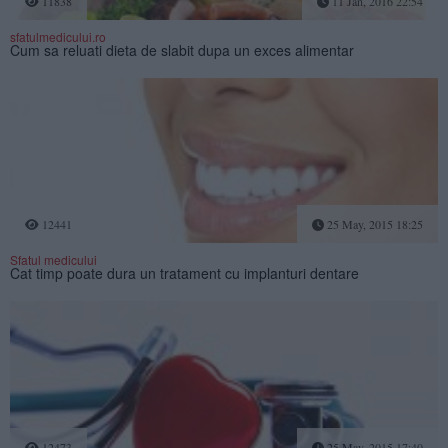
11838
11 Jan, 2016 22:54
sfatulmedicului.ro
Cum sa reluati dieta de slabit dupa un exces alimentar
12441
25 May, 2015 18:25
Sfatul medicului
Cat timp poate dura un tratament cu implanturi dentare
12473
25 May, 2015 17:40