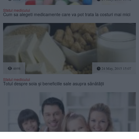
Sfatul medicului
Cum sa alegeti medicamente care va pot trata la costuri mai mici
4698
24 May, 2015 15:07
Sfatul medicului
Totul despre soia şi beneficiile sale asupra sănătăţii
4152
24 May, 2015 13:07