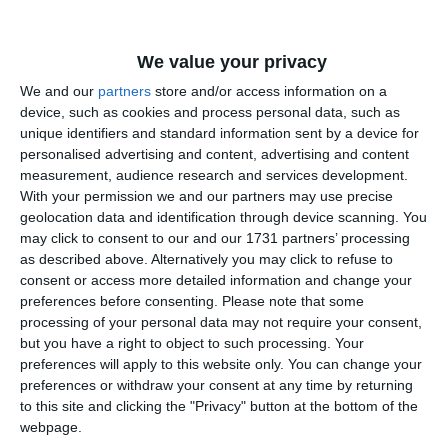
Sfatul medicului
Cum înlături şi previi eficient problemele hepatice
We value your privacy
We and our
partners
store and/or access information on a
device, such as cookies and process personal data, such as
unique identifiers and standard information sent by a device for
personalised advertising and content, advertising and content
measurement, audience research and services development.
With your permission we and our partners may use precise
geolocation data and identification through device scanning. You
5017
23 May, 2015 14:21
may click to consent to our and our 1731 partners’ processing
Sfatul medicului
as described above. Alternatively you may click to refuse to
Află cum poți trata depresia, anxietatea și panica în câteva ședințe,
consent or access more detailed information and change your
de acasă
preferences before consenting.
Please note that some
processing of your personal data may not require your consent,
but you have a right to object to such processing. Your
preferences will apply to this website only. You can change your
preferences or withdraw your consent at any time by returning
to this site and clicking the "Privacy" button at the bottom of the
webpage.