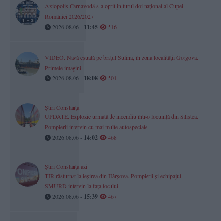
Axiopolis Cernavodă s-a oprit în turul doi național al Cupei
României 2026/2027
2026.08.06 -
11:45
516
VIDEO. Navă eșuată pe brațul Sulina, în zona localității Gorgova.
Primele imagini
2026.08.06 -
18:08
501
Știri Constanța
UPDATE. Explozie urmată de incendiu într-o locuință din Siliștea.
Pompierii intervin cu mai multe autospeciale
2026.08.06 -
14:02
468
Știri Constanța azi
TIR răsturnat la ieșirea din Hârșova. Pompierii și echipajul
SMURD intervin la fața locului
2026.08.06 -
15:39
467