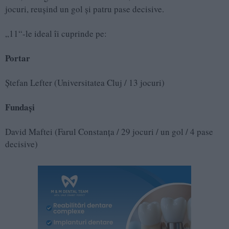
jocuri, reușind un gol și patru pase decisive.
„11“-le ideal îi cuprinde pe:
Portar
Ștefan Lefter (Universitatea Cluj / 13 jocuri)
Fundași
David Maftei (Farul Constanța / 29 jocuri / un gol / 4 pase
decisive)