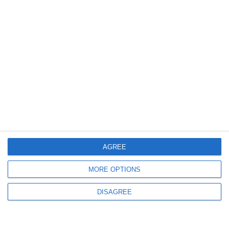
Cristian Sava - „Meci dificil, trebuie să fim echilibrați și atenți“ (VIDEO)
1303
16 Oct, 2025 13:32
Superliga 2025/2026. Farul Constanța - FC Argeș
Cristian Sava - „13 e un număr norocos pentru mine. Sper să obținem cele
trei puncte“ (VIDEO)
AGREE
MORE OPTIONS
DISAGREE
1568
02 Sep, 2025 13:09