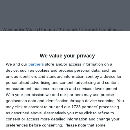
Alexandru Musi (Dinamo / 35 jocuri / 7 goluri / două pase
decisive / 3 penalty-uri scoase)
David Matei (Universitatea Craiova / 31 jocuri / 4 goluri /
We value your privacy
două pase decisive)
We and our
partners
store and/or access information on a
Cătălin Vulturar (Rapid / 23 jocuri / două goluri)
device, such as cookies and process personal data, such as
unique identifiers and standard information sent by a device for
personalised advertising and content, advertising and content
Ștefan Bană (Oțelul Galați / 4 goluri / 3 pase decisive / un
measurement, audience research and services development.
penalty scos)
With your permission we and our partners may use precise
geolocation data and identification through device scanning. You
Atacanți
may click to consent to our and our 1733 partners’ processing
as described above. Alternatively you may click to refuse to
Alexandru Stoian (FCSB / 22 jocuri / 4 goluri / un penalty
consent or access more detailed information and change your
preferences before consenting.
Please note that some
scos)