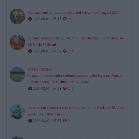
Ce sfinți sunt pomeniți în calendarul ortodox pe 7 august 2026
2026.08.07 -
08:12
262
Misiune dramatică de căutare într-un lac din Prahova. Victima, un
bărbat de 36 de ani
2026.08.07 -
08:57
251
FOTO+VIDEO
Pregătiri intense pentru scufundarea celor patru barje pe Dunăre!
Fiecare operațiune va dura între 3 și 4 ore
2026.08.07 -
09:28
247
Avertisment pentru cei care pornesc la drum în weekend. MAI cere
prudență și răbdare în trafic
2026.08.07 -
07:52
246