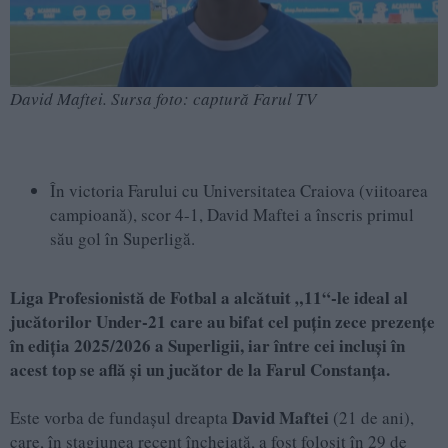
David Maftei. Sursa foto: captură Farul TV
În victoria Farului cu Universitatea Craiova (viitoarea
campioană), scor 4-1, David Maftei a înscris primul
său gol în Superligă.
Liga Profesionistă de Fotbal a alcătuit „11“-le ideal al
jucătorilor Under-21 care au bifat cel puțin zece prezențe
în ediția 2025/2026 a Superligii, iar între cei incluși în
acest top se află și un jucător de la Farul Constanța.
David Maftei
Este vorba de fundașul dreapta
(21 de ani),
care, în stagiunea recent încheiată, a fost folosit în 29 de