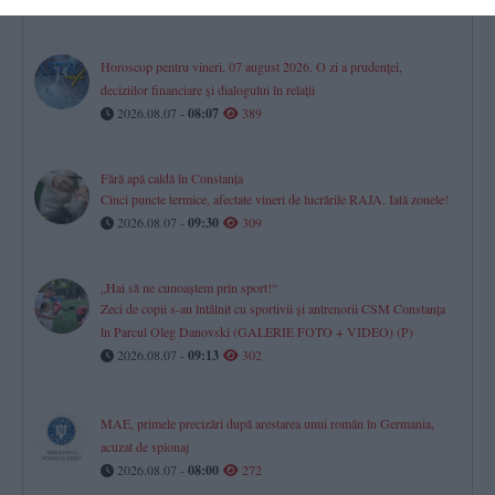
Horoscop pentru vineri, 07 august 2026. O zi a prudenței,
deciziilor financiare și dialogului în relații
2026.08.07 -
08:07
389
Fără apă caldă în Constanța
Cinci puncte termice, afectate vineri de lucrările RAJA. Iată zonele!
2026.08.07 -
09:30
309
„Hai să ne cunoaștem prin sport!“
Zeci de copii s-au întâlnit cu sportivii și antrenorii CSM Constanța
în Parcul Oleg Danovski (GALERIE FOTO + VIDEO) (P)
2026.08.07 -
09:13
302
MAE, primele precizări după arestarea unui român în Germania,
acuzat de spionaj
2026.08.07 -
08:00
272