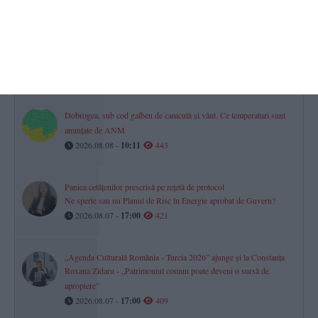
Constanța
FOTO-VIDEO. Legendele rugby-ului, întâlnire la 40 de ani de
când Farul a devenit vicecampioană la turneul Masters din Franța
2026.08.08 -
10:55
466
Dobrogea, sub cod galben de caniculă și vânt. Ce temperaturi sunt
anunțate de ANM
2026.08.08 -
10:11
443
Panica cetățenilor prescrisă pe rețetă de protocol
Ne sperie sau nu Planul de Risc în Energie aprobat de Guvern?
2026.08.07 -
17:00
421
„Agenda Culturală România - Turcia 2026” ajunge și la Constanța
Roxana Zidaru - „Patrimoniul comun poate deveni o sursă de
apropiere”
2026.08.07 -
17:00
409