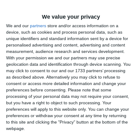
Juri Cisotti (FCSB)
We value your privacy
ATACANŢI
We and our
partners
store and/or access information on a
Alexandru Dobre (Rapid)
device, such as cookies and process personal data, such as
Ricardo Matos (FC Argeș)
unique identifiers and standard information sent by a device for
personalised advertising and content, advertising and content
measurement, audience research and services development.
With your permission we and our partners may use precise
Anderson Ceará (FK Csikszereda)
geolocation data and identification through device scanning. You
may click to consent to our and our 1733 partners’ processing
ANTRENORUL ETAPEI
as described above. Alternatively you may click to refuse to
Ioan Ovidiu Sabău (Universitatea Cluj).
consent or access more detailed information and change your
preferences before consenting.
Please note that some
processing of your personal data may not require your consent,
Citește și:
but you have a right to object to such processing. Your
preferences will apply to this website only. You can change your
Ianis Zicu, după Farul Constanța - Petrolul Ploiești 2-1
preferences or withdraw your consent at any time by returning
„Emoțiile, la nivel înalt ca fericire. Mergem înainte cu
to this site and clicking the "Privacy" button at the bottom of the
încredere“ (VIDEO)
webpage.