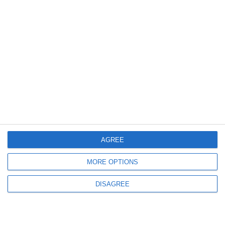
inclus și în echipa etapei a treia în Superliga 2026/2027
839
04 Aug, 2026 09:55
Ioan Ovidiu Sabău, după FCSB - Farul Constanța 2-2
„După ocazii, cred că am fi meritat să câștigăm“
AGREE
MORE OPTIONS
DISAGREE
1037
03 Aug, 2026 23:37