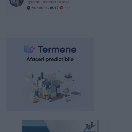
siguranță. „Împreună am reușit!”
2026.08.08 -
08:17
317