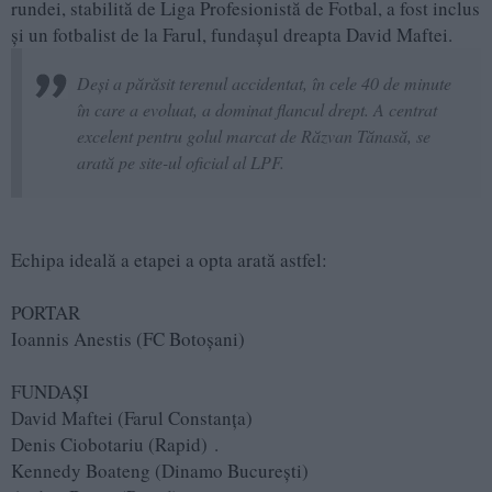
rundei, stabilită de Liga Profesionistă de Fotbal, a fost inclus
și un fotbalist de la Farul, fundașul dreapta David Maftei.
Deși a părăsit terenul accidentat, în cele 40 de minute
în care a evoluat, a dominat flancul drept. A centrat
excelent pentru golul marcat de Răzvan Tănasă, se
arată pe site-ul oficial al LPF.
Echipa ideală a etapei a opta arată astfel:
PORTAR
Ioannis Anestis (FC Botoșani)
FUNDAŞI
David Maftei (Farul Constanța)
Denis Ciobotariu (Rapid) .
Kennedy Boateng (Dinamo București)