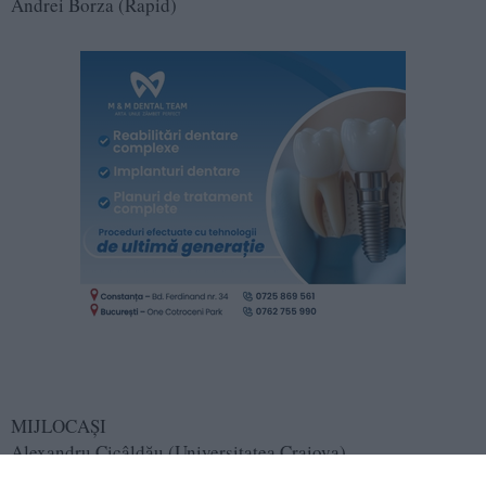
Andrei Borza (Rapid)
MIJLOCAŞI
Alexandru Cicâldău (Universitatea Craiova)
Dan Nistor (Universitatea Cluj)