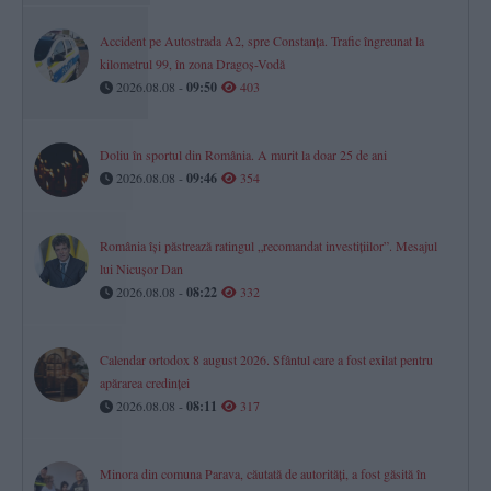
Accident pe Autostrada A2, spre Constanța. Trafic îngreunat la
kilometrul 99, în zona Dragoș-Vodă
2026.08.08 -
09:50
403
Doliu în sportul din România. A murit la doar 25 de ani
2026.08.08 -
09:46
354
România își păstrează ratingul „recomandat investițiilor”. Mesajul
lui Nicușor Dan
2026.08.08 -
08:22
332
Calendar ortodox 8 august 2026. Sfântul care a fost exilat pentru
apărarea credinței
2026.08.08 -
08:11
317
Minora din comuna Parava, căutată de autorități, a fost găsită în