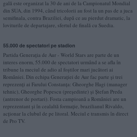
gală este organizat la 30 de ani de la Campionatul Mondial
din SUA, din 1994, când tricolorii au fost la un pas de a juca
semifinala, contra Braziliei, după ce au pierdut dramatic, la
loviturile de departajare, sfertul de finală cu Suedia.
55.000 de spectatori pe stadion
Partida Generația de Aur - World Stars are parte de un
interes enorm, 55.000 de spectatori urmând a se afla în
tribune la meciul de adio al foștilor mari jucători ai
României. Din echipa Generației de Aur fac parte și trei
reprezenți ai Farului Constanța: Gheorghe Hagi (manager
tehnic), Gheorghe Popescu (președinte) și Ștefan Preda
(antrenor de portari). Fosta campioană a României are un
reprezentant și în cealaltă formație, brazilianul Rivaldo,
acționar la clubul de pe litoral. Meciul e transmis în direct
de Pro TV.