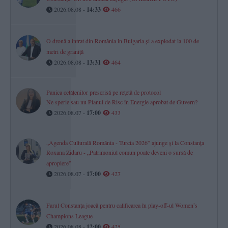
2026.08.08 -
14:33
466
O dronă a intrat din România în Bulgaria și a explodat la 100 de
metri de graniță
2026.08.08 -
13:31
464
Panica cetățenilor prescrisă pe rețetă de protocol
Ne sperie sau nu Planul de Risc în Energie aprobat de Guvern?
2026.08.07 -
17:00
433
„Agenda Culturală România - Turcia 2026” ajunge și la Constanța
Roxana Zidaru - „Patrimoniul comun poate deveni o sursă de
apropiere”
2026.08.07 -
17:00
427
Farul Constanța joacă pentru calificarea în play-off-ul Womenʼs
Champions League
2026.08.08 -
12:00
425