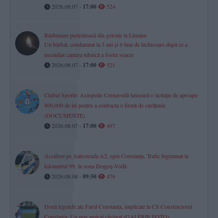
2026.08.07 -
17:00
524
Răzbunare periculoasă din gelozie la Limanu
Un bărbat, condamnat la 3 ani și 6 luni de închisoare după ce a
incendiat camera tehnică a fostei soacre
2026.08.07 -
17:00
521
Clubul Sportiv Axiopolis Cernavodă lansează o licitație de aproape
800.000 de lei pentru a contracta o firmă de curățenie
(DOCUMENTE)
2026.08.07 -
17:00
497
Accident pe Autostrada A2, spre Constanța. Trafic îngreunat la
kilometrul 99, în zona Dragoș-Vodă
2026.08.08 -
09:50
476
Două legende ale Farul Constanța, implicate la CS Constructorul
Constanța. Un nou amical câștigat (GALERIE FOTO)