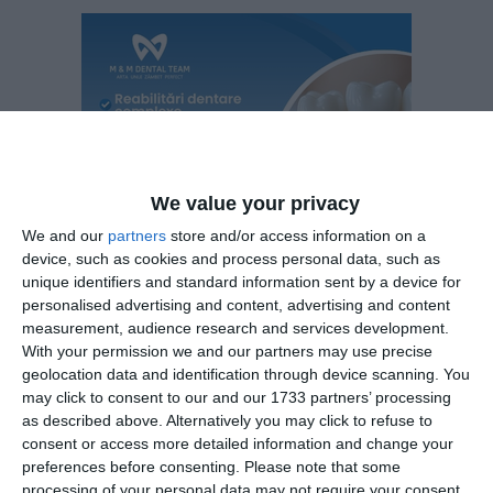
We value your privacy
We and our
partners
store and/or access information on a
device, such as cookies and process personal data, such as
unique identifiers and standard information sent by a device for
personalised advertising and content, advertising and content
measurement, audience research and services development.
With your permission we and our partners may use precise
Atacanți
geolocation data and identification through device scanning. You
Ilie Dumitrescu (11), Florin Răducioiu (9), Marius Lăcătuş
may click to consent to our and our 1733 partners’ processing
(7), Ion Vlădoiu (16), Viorel Moldovan (9), Adrian Ilie (11),
as described above. Alternatively you may click to refuse to
Marian Ivan (21).
consent or access more detailed information and change your
preferences before consenting.
Please note that some
processing of your personal data may not require your consent,