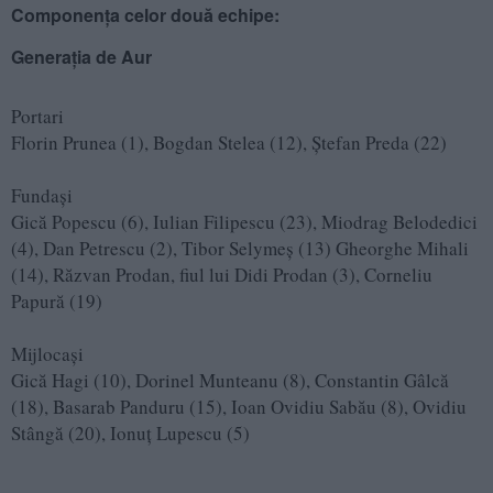
Componența celor două echipe:
Generația de Aur
Portari
Florin Prunea (1), Bogdan Stelea (12), Ştefan Preda (22)
Fundași
Gică Popescu (6), Iulian Filipescu (23), Miodrag Belodedici
(4), Dan Petrescu (2), Tibor Selymeş (13) Gheorghe Mihali
(14), Răzvan Prodan, fiul lui Didi Prodan (3), Corneliu
Papură (19)
Mijlocași
Gică Hagi (10), Dorinel Munteanu (8), Constantin Gâlcă
(18), Basarab Panduru (15), Ioan Ovidiu Sabău (8), Ovidiu
Stângă (20), Ionuţ Lupescu (5)