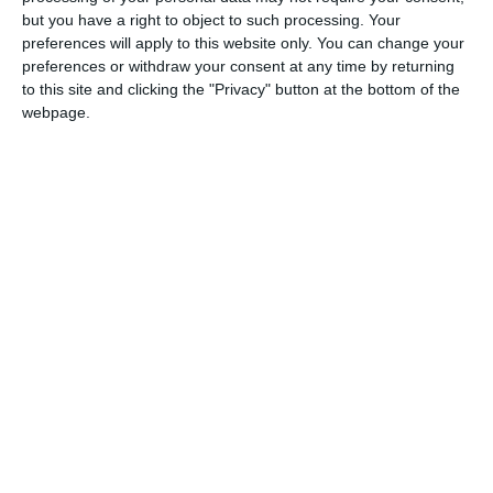
but you have a right to object to such processing. Your
World Stars
preferences will apply to this website only. You can change your
preferences or withdraw your consent at any time by returning
Portari
to this site and clicking the "Privacy" button at the bottom of the
Dida (1), Frey (1)
webpage.
Fundași
Maicon (13), Candela (32), Fernando Couto (6), Panucci (2),
Juanito Gutierrez (20), Paul Bodin (3), Kobiashvilli (4),
Miroslav Djukic (5)
Mijlocași
Rivaldo (10), Giovanni (11), Litmanen (7), Gokhan Inler
(14), Christian Karembeu (19), Giorgios Karagounis (20),
Edmilson (15), Marcos Senna (16), Christian Zaccardo (81)