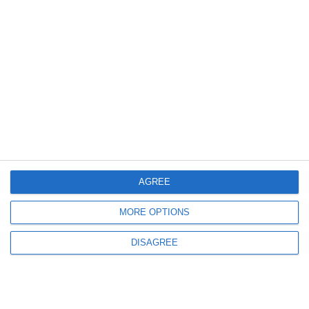
1999
20 Feb, 2024 16:48
Filmul „Hai, România! - Povestea Generației de Aur”, în avanpremieră la
Constanța. Când va avea loc
AGREE
MORE OPTIONS
2123
21 Nov, 2022 00:00
Editorial
DISAGREE
A început Campionatul Mondial. Amintirile ne chinuiesc, dar haideți să
uităm pe moment și să ne bucurăm de fotbal!