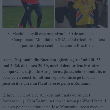
Meciul de gală este organizat la 30 de ani de la
Campionatul Mondial din SUA, când tricolorii au fost
la un pas de a juca semifinala, contra Braziliei.
Arena Națională din București găzduiește sâmbătă, 2
5
mai 2024, de la ora 20.30, meciul demonstrativ dintre
echipa Generației de Aur și formația stelelor mondiale, în
ceea ce va constitui ultima reprezentație pe teren
a
jucătorilor care au făcut istorie pentru Rom
ânia.
Echipei Generaţia de Aur este antrenată de Anghel
Iordănescu şi Gabi Balint, în timp ce formația World Stars îl
va avea pe banca tehnică pe Jose Mourinho. Acest meci de