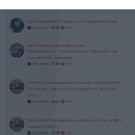
2026.08.06 -
17:00
554
Egal în meciul dintre CS Agigea și CS Constructorul Constanța
2026.08.06 -
09:10
545
Farul Constanța întâlnește ultima clasată
Gheorghe Popescu - „Vom avea meci greu. Csikszereda va veni
să-și vândă foarte scump pielea“
2026.08.06 -
17:00
537
UPDATE. Un autocamion încărcat cu cereale s-a răsturnat pe DN
2A Constanța – Hârșova, în zona localității Horia. Traficul este
blocat
2026.08.06 -
16:11
518
Oficial de la IPJ Constanța despre accidentul grav în care un TIR s-
a răsturnat pe DN2A
2026.08.06 -
17:38
507