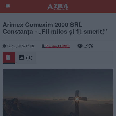
Arimex Comexim 2000 SRL
Constanța - „Fii milos și fii smerit!”
1976
Claudia CORBU
17 Apr, 2024 17:00
(1)