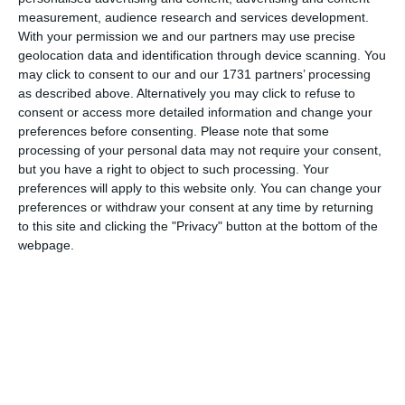
measurement, audience research and services development.
With your permission we and our partners may use precise
geolocation data and identification through device scanning. You
may click to consent to our and our 1731 partners’ processing
as described above. Alternatively you may click to refuse to
Fii milos și fii smerit,
consent or access more detailed information and change your
Să nu fii nepăsător,
preferences before consenting.
Please note that some
Când un frate-i necăjit
processing of your personal data may not require your consent,
Și ar vrea un ajutor.
but you have a right to object to such processing. Your
preferences will apply to this website only. You can change your
preferences or withdraw your consent at any time by returning
Fii atent cu cel sărac
to this site and clicking the "Privacy" button at the bottom of the
Care rabdă în suferință,
webpage.
Chiar dacă nu ți-e pe plac,
Te roagă, cu stăruință
Ca să îți dea Domnul tău
Răbdare și înțelepciune,