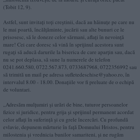
(Tobit 12, 9).
Astfel, sunt invitați toți creștinii, dacă au hăinuţe pe care nu
le mai poartă, încălţăminte, jucării sau alte bunuri ce le
prisosesc, să le doneze celor sărmani, aflaţi în nevoinţă
mare! Cei care doresc să vină în sprijinul acestora sunt
rugaţi să aducă darurile la biserica de care aparţin sau, dacă
nu se pot deplasa, să sune la numerele de telefon
0241.660.580, 0722.567.873, 0733687968, 0722356992 sau
să trimită un mail pe adresa sufletedeschise@yahoo.ro, în
intervalul 8.00 - 18.00. Donaţiile vor fi preluate de o echipă
de voluntari.
„Adresăm mulțumiri și urări de bine, tuturor persoanelor
fizice si juridice, pentru grija și sprijinul permanent acordat
celor aflați în suferință și cu grele încercări. Cu profundă
evlavie, depunem mărturie în față Domnului Hristos, pentru
milostenia și vrednicia bunilor samariteni, și ne rugăm