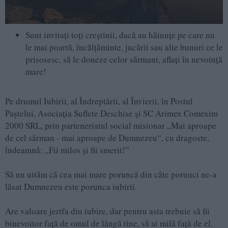
Sunt invitați toți creștinii, dacă au hăinuţe pe care nu
le mai poartă, încălţăminte, jucării sau alte bunuri ce le
prisosesc, să le doneze celor sărmani, aflaţi în nevoinţă
mare!
Pe drumul Iubirii, al Îndreptării, al Învierii, în Postul
Paștelui, Asociația Suflete Deschise și SC Arimex Comexim
2000 SRL, prin parteneriatul social misionar „Mai aproape
de cel sărman - mai aproape de Dumnezeu“, cu dragoste,
îndeamnă: „Fii milos și fii smerit!”
Să nu uităm că cea mai mare poruncă din câte porunci ne-a
lăsat Dumnezeu este porunca iubirii.
Are valoare jertfa din iubire, dar pentru asta trebuie să fii
binevoitor față de omul de lângă tine, să ai milă față de el.