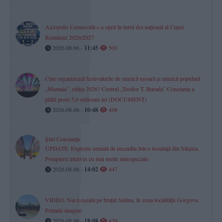
Axiopolis Cernavodă s-a oprit în turul doi național al Cupei
României 2026/2027
2026.08.06 -
11:45
503
Cine organizează festivalurile de muzică ușoară și muzică populară
„Mamaia”, ediția 2026? Centrul „Teodor T. Burada” Constanța a
plătit peste 5,6 milioane lei (DOCUMENT)
2026.08.06 -
10:48
498
Știri Constanța
UPDATE. Explozie urmată de incendiu într-o locuință din Siliștea.
Pompierii intervin cu mai multe autospeciale
2026.08.06 -
14:02
447
VIDEO. Navă eșuată pe brațul Sulina, în zona localității Gorgova.
Primele imagini
2026.08.06 -
18:08
439