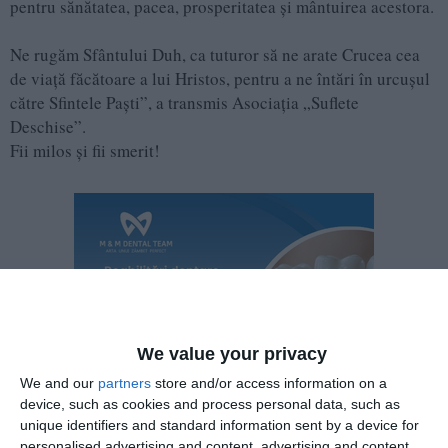
pentru sănătatea, pacea, prosperitatea și mântuirea acestora.
Ne rugăm Sfântului Duh, ca tuturor să ne arate Crucea cea
de viață făcătoare a lui Hristos, pentru a ne întări în urcușul
către Sfintele Paști”, a transmis Asociația „Suflete
Deschise”.
Fii milos și fii smerit!
We value your privacy
We and our
partners
store and/or access information on a
device, such as cookies and process personal data, such as
unique identifiers and standard information sent by a device for
personalised advertising and content, advertising and content