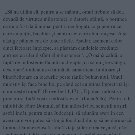
„Să nu uităm că, pentru a se mântui, omul trebuie să dea
dovadă de virtutea milosteniei, o datorie sfântă, o poruncă
ce nu a fost dată numai pentru cei bogaţi, ci şi pentru cei
care au puţin, ba chiar şi pentru cei care abia reuşesc să-şi
câştige pâinea cea de toate zilele. Aşadar, asemeni celor
cinci fecioare înţelepte, să păstrăm candelele credinţei
aprinse cu uleiul sfânt al milosteniei“. „O mână caldă, o
faptă de milostenie făcută cu dreapta, ca să nu ştie stânga,
descoperă totdeauna o inimă de samaritean iubitoare şi
binefăcătoare ca leacurile peste rănile bolnavului. Omul
milostiv îşi face bine lui, pe când cel cu inima împietrită îşi
chinuieşte trupul” (Proverbe 11,17); „Fiţi deci milostivi
precum şi Tatăl vostru milostiv este” (Luca 6,36). Pentru a fi
miluiţi de către Domnul, să fim milostivi cu semenii noştri,
astfel încât, pentru ziua Judecăţii, să adunăm averi în cer,
averi care vor putea să stingă focul iadului şi să ne dăruiască
lumina Dumnezeiască, adică viaţa şi fericirea veşnică, căci
„milostenia izbăveşte de la moarte şi curăţă orice păcat”