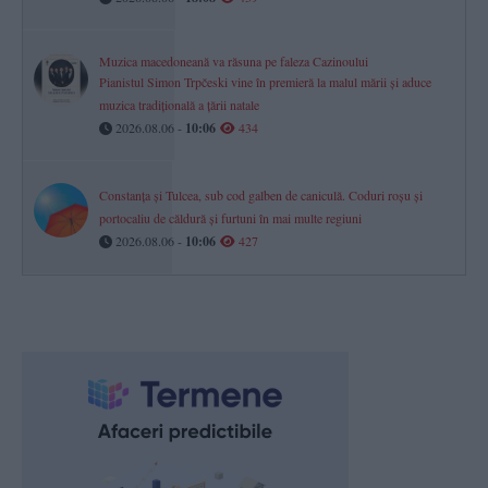
Muzica macedoneană va răsuna pe faleza Cazinoului
Pianistul Simon Trpčeski vine în premieră la malul mării și aduce
muzica tradițională a țării natale
2026.08.06 -
10:06
434
Constanța și Tulcea, sub cod galben de caniculă. Coduri roșu și
portocaliu de căldură și furtuni în mai multe regiuni
2026.08.06 -
10:06
427