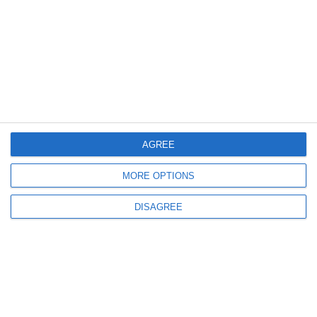
685
02 Jul, 2026 11:36
Delapidare la o firmă conectată la familia lui Radu Mazăre Junior. Dosar
penal pe rolul Judecătoriei Constanța
AGREE
MORE OPTIONS
DISAGREE
1153
20 Jun, 2026 12:00
Imobiliare în Centrul Vechi
Firma lui Răducu Valentin Preda a primit undă verde pentru modificarea
unei clădiri de lângă fostul Hotel Ibis