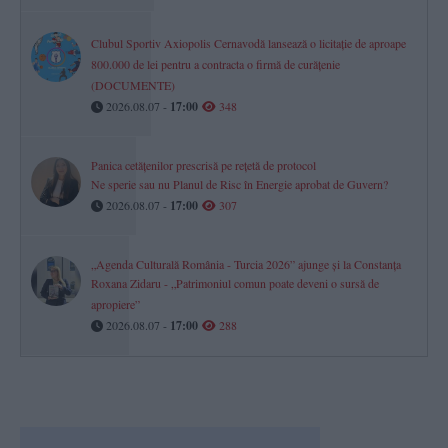
Clubul Sportiv Axiopolis Cernavodă lansează o licitație de aproape
800.000 de lei pentru a contracta o firmă de curățenie
(DOCUMENTE)
2026.08.07 -
17:00
348
Panica cetățenilor prescrisă pe rețetă de protocol
Ne sperie sau nu Planul de Risc în Energie aprobat de Guvern?
2026.08.07 -
17:00
307
„Agenda Culturală România - Turcia 2026” ajunge și la Constanța
Roxana Zidaru - „Patrimoniul comun poate deveni o sursă de
apropiere”
2026.08.07 -
17:00
288