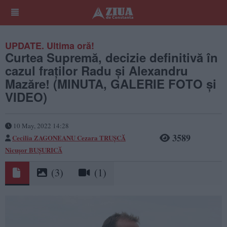
UPDATE. Ultima oră!
Curtea Supremă, decizie definitivă în
cazul fraților Radu și Alexandru
Mazăre! (MINUTA, GALERIE FOTO și
VIDEO)
10 May, 2022 14:28
3589
Cecilia ZAGONEANU
Cezara TRUȘCĂ
Nicușor BUȘURICĂ
(3)
(1)