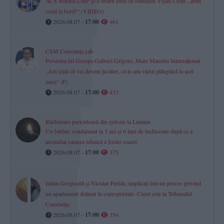
ACS Marina LMP și-a întărit lotul cu fundașul Vișan Crețu. „Bun
venit la bord!“ (VIDEO)
2026.08.07 -
17:00
461
CSM Constanța șah
Povestea lui George-Gabriel Grigore, Mare Maestru Internațional.
„Am știut că vei deveni jucător, că te-am văzut plângând la acel
meci“ (P)
2026.08.07 -
17:00
433
Răzbunare periculoasă din gelozie la Limanu
Un bărbat, condamnat la 3 ani și 6 luni de închisoare după ce a
incendiat camera tehnică a fostei soacre
2026.08.07 -
17:00
375
Iulian Gropoșilă și Niculae Peride, implicați într-un proces privind
un apartament deținut în coproprietate. Cazul este la Tribunalul
Constanța
2026.08.07 -
17:00
354