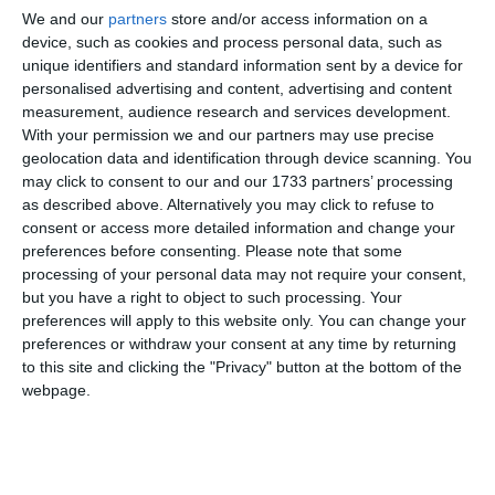
We and our
partners
store and/or access information on a
device, such as cookies and process personal data, such as
unique identifiers and standard information sent by a device for
personalised advertising and content, advertising and content
measurement, audience research and services development.
With your permission we and our partners may use precise
Știre inițială
geolocation data and identification through device scanning. You
may click to consent to our and our 1733 partners’ processing
Curtea Supremă s-a pronunțat în urmă cu scurt timp, în
as described above. Alternatively you may click to refuse to
consent or access more detailed information and change your
dosarul în care îi vizează pe frații Radu și Alexandru
preferences before consenting.
Please note that some
Mazăre
, dar și pe omul de afaceri Avraham Morgenstern!
processing of your personal data may not require your consent,
but you have a right to object to such processing. Your
Instanța supremă a admis apelul declarat de DNA, dar și de
preferences will apply to this website only. You can change your
Radu Mazăre!
preferences or withdraw your consent at any time by returning
to this site and clicking the "Privacy" button at the bottom of the
Instanța a decis condamnarea lui Alexandru Mazăre la o
webpage.
pedeapsă de trei ani de închisoare, precum și încetarea
procesului penal față de Radu Mazăre și Avraham
Morgenstern.