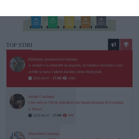
TOP STIRI
Răzbunare grotească la Constanța
A stropit-o cu urină într-un magazin, iar familia a devastat o casă
cu bâte și mese. Liderul atacului, trimis după gratii
2026.08.07 -
17:00
1084
Justiție Constanța
Cine sunt cei 186 de judecători care împart dreptatea în Constanța
și Tulcea?
2026.08.07 -
17:00
598
Minifotbal Constanța