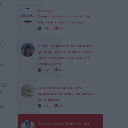
l
ANSVSA
Transport ilegal de ovine, descoperit în
Alba. 41 de animale sunt de negăsit
18:01
328
n
v
VIDEO. Turiști alarmați în Mamaia după
apariția unui obiect de tip dronă în mare -
„M-am speriat pentru că nu știam cât de
ge
periculos poate fi”
17:52
617
vilă
Consiliul Concurenței analizează
N
angajamentele Hartmann privind preluarea
Dentas România
aza
17:41
310
Nepoata lui George Secărea, Veronica-