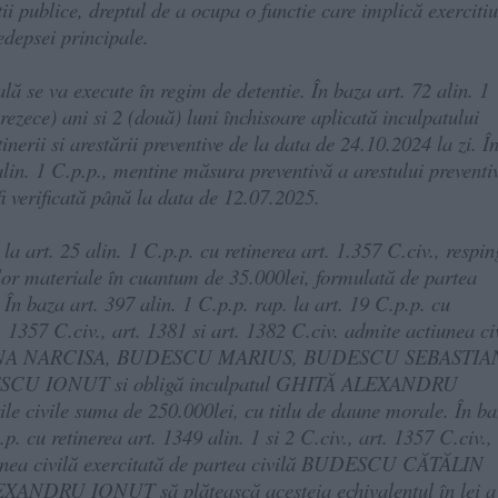
tii publice, dreptul de a ocupa o functie care implică exercitiu
pedepsei principale.
lă se va execute în regim de detentie. În baza art. 72 alin. 1
zece) ani si 2 (două) luni închisoare aplicată inculpatului
 si arestării preventive de la data de 24.10.2024 la zi. Î
 alin. 1 C.p.p., mentine măsura preventivă a arestului preventi
i verificată până la data de 12.07.2025.
la art. 25 alin. 1 C.p.p. cu retinerea art. 1.357 C.civ., respin
elor materiale în cuantum de 35.000lei, formulată de partea
baza art. 397 alin. 1 C.p.p. rap. la art. 19 C.p.p. cu
t. 1357 C.civ., art. 1381 si art. 1382 C.civ. admite actiunea ci
IG ELENA NARCISA, BUDESCU MARIUS, BUDESCU SEBASTIA
U IONUT si obligă inculpatul GHITĂ ALEXANDRU
ile civile suma de 250.000lei, cu titlu de daune morale. În b
.p. cu retinerea art. 1349 alin. 1 si 2 C.civ., art. 1357 C.civ.,
tiunea civilă exercitată de partea civilă BUDESCU CĂTĂLIN
XANDRU IONUT să plătească acesteia echivalentul în lei a