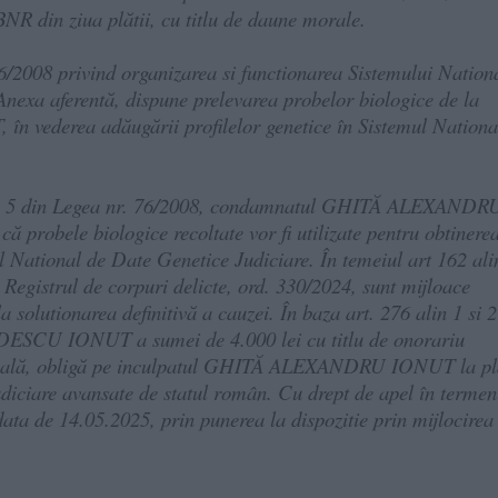
NR din ziua plătii, cu titlu de daune morale.
 76/2008 privind organizarea si functionarea Sistemului Nation
Anexa aferentă, dispune prelevarea probelor biologice de la
vederea adăugării profilelor genetice în Sistemul Nationa
 alin. 5 din Legea nr. 76/2008, condamnatul GHITĂ ALEXANDR
ă probele biologice recoltate vor fi utilizate pentru obtinerea
ul National de Date Genetice Judiciare. În temeiul art 162 ali
n Registrul de corpuri delicte, ord. 330/2024, sunt mijloace
 solutionarea definitivă a cauzei. În baza art. 276 alin 1 si 2
BUDESCU IONUT a sumei de 4.000 lei cu titlu de onorariu
 penală, obligă pe inculpatul GHITĂ ALEXANDRU IONUT la pl
 judiciare avansate de statul român. Cu drept de apel în termen
ata de 14.05.2025, prin punerea la dispozitie prin mijlocirea