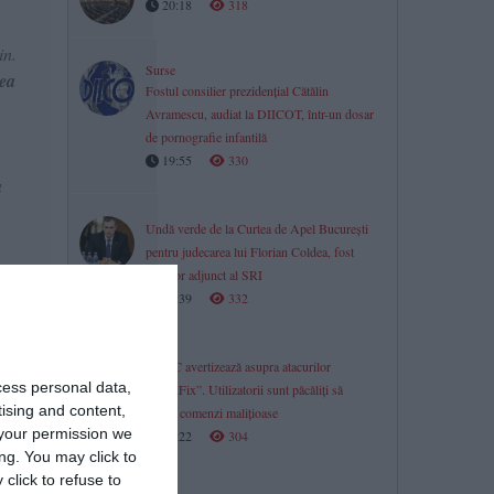
20:18
318
in.
Surse
ea
Fostul consilier prezidențial Cătălin
Avramescu, audiat la DIICOT, într-un dosar
de pornografie infantilă
19:55
330
a
Undă verde de la Curtea de Apel București
pentru judecarea lui Florian Coldea, fost
director adjunct al SRI
te
19:39
332
DNSC avertizează asupra atacurilor
fi
cess personal data,
„ClickFix”. Utilizatorii sunt păcăliți să
tat
tising and content,
ruleze comenzi malițioase
a
your permission we
19:22
304
ng. You may click to
click to refuse to