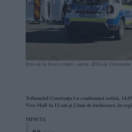
Foto de la locul crimei - sursa: ZIUA de Constanța
Tribunalul Constanța l-a condamnat astăzi, 14.0
Vivo Mall la 12 ani și 2 luni de închisoare, în reg
MINUTA