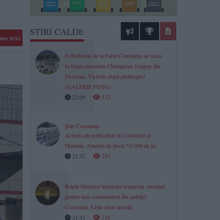
STIRI CALDE
me text
Fotbalistele de la Farul Constanța au acces
în finala turneului Champions League din
Slovenia. Victorie după prelungiri!
(GALERIE FOTO)
22:09
532
Știri Constanța
Acțiuni ale polițiștilor în Costinești și
Mamaia. Amenzi de peste 54.000 de lei
21:52
253
Rețele Electrice întrerupe temporar curentul
pentru unii consumatori din județul
Constanța. Lista celor afectați
21:41
316