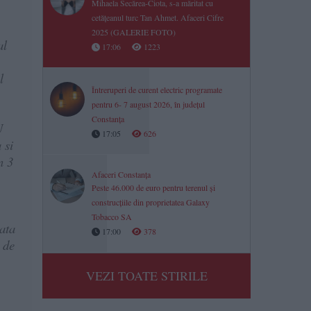
Mihaela Secărea-Ciota, s-a măritat cu
cetățeanul turc Tan Ahmet. Afaceri Cifre
2025 (GALERIE FOTO)
al
17:06
1223
l
Întreruperi de curent electric programate
pentru 6- 7 august 2026, în județul
Constanța
U
17:05
626
 si
n 3
Afaceri Constanța
Peste 46.000 de euro pentru terenul și
construcțiile din proprietatea Galaxy
Tobacco SA
ata
17:00
378
 de
VEZI TOATE STIRILE