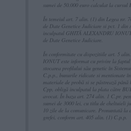
sumei de 50.000 euro calculat la cursul B
În temeiul art. 7 alin. (1) din Legea nr.
de Date Genetice Judiciare si pct. 1 din 
inculpatul GHITĂ ALEXANDRU IONUT, în 
de Date Genetice Judiciare.
În conformitate cu dispozitiile art. 5
IONUT este informat cu privire la faptul c
stocarea profilului său genetic în Sistem
C.p.p., bunurile ridicate si mentionate î
materiale de probă si se păstrează până la
Cpp, obligă inculpatul la plata către 
avocat. În baza art. 274 alin. 1 C.pr.
sumei de 3000 lei, cu titlu de cheltuieli
10 zile de la comunicare. Pronuntată la d
grefei, conform art. 405 alin. (1) C.p.p.