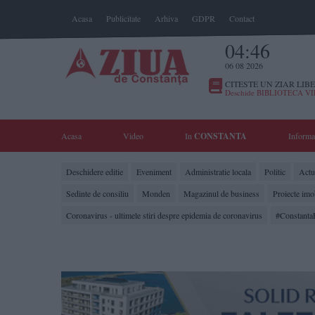
Acasa
Publicitate
Arhiva
GDPR
Contact
04:46
06 08 2026
CITESTE UN ZIAR LIBE
Deschide BIBLIOTECA V
Acasa
Video
In
CONSTANTA
Informa
Deschidere editie
Eveniment
Administratie locala
Politic
Actua
Sedinte de consiliu
Monden
Magazinul de business
Proiecte imo
Coronavirus - ultimele stiri despre epidemia de coronavirus
#Constanta