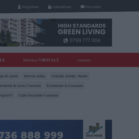
Inregistrare
Autentificare
Newsletter
YLE
Biblioteca
VIRTUALĂ
Anunturi
je de opinie
Interviu online
Achiziții, licitații, vânzări
eclaratii de avere Constanta
Evenimente in Constanta
rogea147
Cadre Securitate Constanta