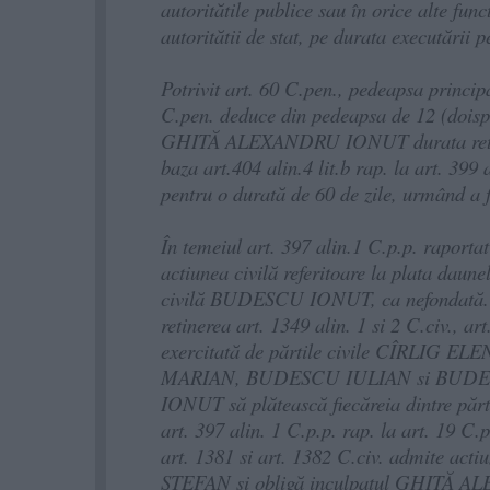
autoritătile publice sau în orice alte func
autoritătii de stat, pe durata executării 
Potrivit art. 60 C.pen., pedeapsa principa
C.pen. deduce din pedeapsa de 12 (doispre
GHITĂ ALEXANDRU IONUT durata retinerii
baza art.404 alin.4 lit.b rap. la art. 399
pentru o durată de 60 de zile, urmând a f
În temeiul art. 397 alin.1 C.p.p. raportat 
actiunea civilă referitoare la plata daun
civilă BUDESCU IONUT, ca nefondată. În 
retinerea art. 1349 alin. 1 si 2 C.civ., ar
exercitată de părtile civile CÎRL
MARIAN, BUDESCU IULIAN si BUDESC
IONUT să plătească fiecăreia dintre părt
art. 397 alin. 1 C.p.p. rap. la art. 19 C.p
art. 1381 si art. 1382 C.civ. admite ac
STEFAN si obligă inculpatul GHITĂ ALE