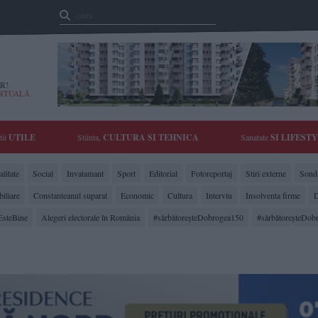
R!
IRTUALĂ
tii
UTILE
Stiinta,
CULTURA SI TEHNICA
Sanatate
SI LIFEST
litate
Social
Invatamant
Sport
Editorial
Fotoreportaj
Stiri externe
Sonda
biliare
Constanteanul suparat
Economic
Cultura
Interviu
Insolventa firme
D
EsteBine
Alegeri electorale în România
#sărbătoreşteDobrogea150
#sărbătoreşteDob