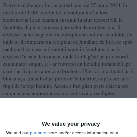
Potrivit anchetatorilor, în cursul zilei de 27 iunie 2024, în
jurul orei 11:00, inculpatul, nemulțumit că a fost
nepromovat la un examen susținut în ziua respectivă, la
facultate, după terminarea perioadei de examen, s-ar fi
deplasat la un magazin din apropierea sediului facultății, de
unde ar fi cumpărat un recipient de jumătate de litru de spirt
medicinal cu care ar fi intrat înapoi în facultate, s-ar fi
deplasat în sala de examen, unde l-ar fi găsit pe profesorul
examinator singur, și l-ar fi stropit cu lichidul inflamabil, pe
care l-ar fi aprins apoi cu o brichetă. Ulterior, inculpatul ar fi
blocat ușa, ținându-l pe profesor în interior, după care ar fi
fugit de la fața locului. Acesta a fost găsit peste câteva ore,
iar cu ocazia audierii a recunoscut săvârșirea faptei,
invocând faptul că, fiind supărat pe profesorul examinator, ar
fi încercat să se răzbune pe acesta, pentru nota 4 primită și
ar fi vrut doar să-l sperie.
We value your privacy
We and our
partners
store and/or access information on a