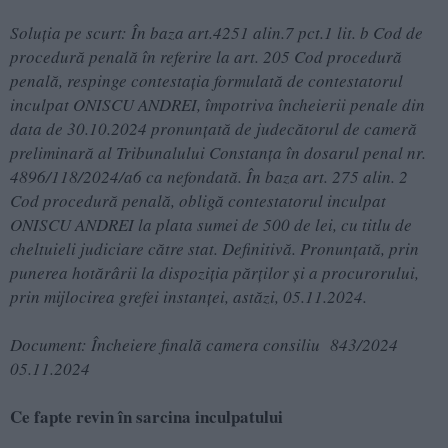
Soluția pe scurt: În baza art.4251 alin.7 pct.1 lit. b Cod de
procedură penală în referire la art. 205 Cod procedură
penală, respinge contestația formulată de contestatorul
inculpat ONISCU ANDREI, împotriva încheierii penale din
data de 30.10.2024 pronunțată de judecătorul de cameră
preliminară al Tribunalului Constanţa în dosarul penal nr.
4896/118/2024/a6 ca nefondată. În baza art. 275 alin. 2
Cod procedură penală, obligă contestatorul inculpat
ONISCU ANDREI la plata sumei de 500 de lei, cu titlu de
cheltuieli judiciare către stat. Definitivă. Pronunțată, prin
punerea hotărârii la dispoziţia părţilor şi a procurorului,
prin mijlocirea grefei instanţei, astăzi, 05.11.2024.
Document: Încheiere finală camera consiliu 843/2024
05.11.2024
Ce fapte revin în sarcina inculpatului