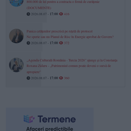
800.000 de lei pentru a contracta o firmă de curățenie
(DOCUMENTE)
2026.08.07 -
17:00
416
Panica cetățenilor prescrisă pe rețetă de protocol
Ne sperie sau nu Planul de Risc în Energie aprobat de Guvern?
2026.08.07 -
17:00
372
„Agenda Culturală România - Turcia 2026” ajunge și la Constanța
Roxana Zidaru - „Patrimoniul comun poate deveni o sursă de
apropiere”
2026.08.07 -
17:00
360