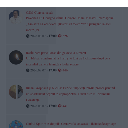
CSM Constanța șah
Povestea lui George-Gabriel Grigore, Mare Maestru Internațional.
„Am știut că vei deveni jucător, că te-am văzut plângând la acel
meci“ (P)
2026.08.07 -
17:00
526
Răzbunare periculoasă din gelozie la Limanu
Un bărbat, condamnat la 3 ani și 6 luni de închisoare după ce a
incendiat camera tehnică a fostei soacre
2026.08.07 -
17:00
446
Iulian Gropoșilă și Niculae Peride, implicați într-un proces privind
un apartament deținut în coproprietate. Cazul este la Tribunalul
Constanța
2026.08.07 -
17:00
441
Clubul Sportiv Axiopolis Cernavodă lansează o licitație de aproape