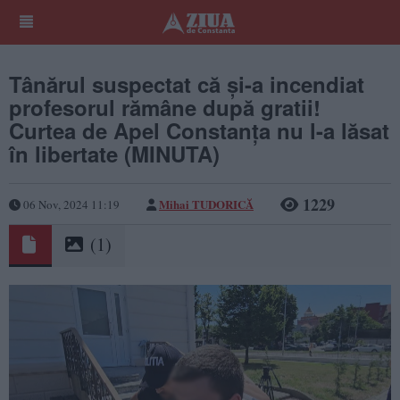
Tânărul suspectat că și-a incendiat
profesorul rămâne după gratii!
Curtea de Apel Constanța nu l-a lăsat
în libertate (MINUTA)
1229
Mihai TUDORICĂ
06 Nov, 2024 11:19
(1)