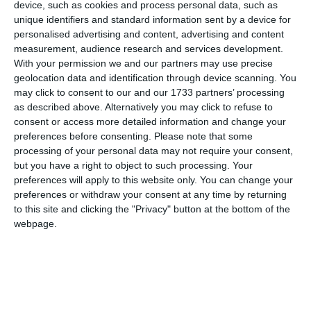
device, such as cookies and process personal data, such as
unique identifiers and standard information sent by a device for
personalised advertising and content, advertising and content
measurement, audience research and services development.
With your permission we and our partners may use precise
geolocation data and identification through device scanning. You
may click to consent to our and our 1733 partners’ processing
as described above. Alternatively you may click to refuse to
consent or access more detailed information and change your
preferences before consenting.
Please note that some
processing of your personal data may not require your consent,
but you have a right to object to such processing. Your
preferences will apply to this website only. You can change your
preferences or withdraw your consent at any time by returning
to this site and clicking the "Privacy" button at the bottom of the
Facem precizarea că, pe parcursul întregului proces penal,
webpage.
persoanele cercetate beneficiază de drepturile și garanțiile
procesuale prevăzute de Codul de Procedură Penală, precum
și de prezumția de nevinovăție.
PRECIZĂRI: