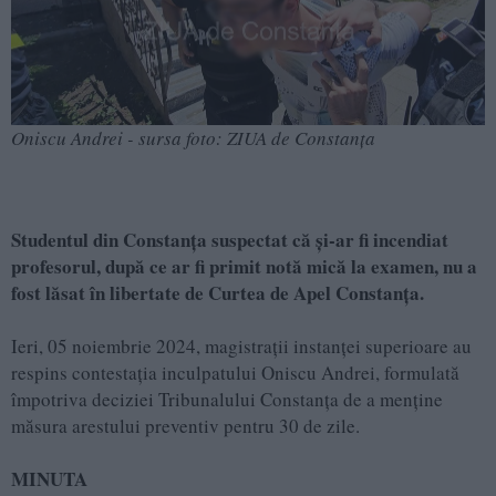
Oniscu Andrei - sursa foto: ZIUA de Constanța
Studentul din Constanța suspectat că și-ar fi incendiat
profesorul, după ce ar fi primit notă mică la examen, nu a
fost lăsat în libertate de Curtea de Apel Constanța.
Ieri, 05 noiembrie 2024, magistrații instanței superioare au
respins contestația inculpatului Oniscu Andrei, formulată
împotriva deciziei Tribunalului Constanța de a menține
măsura arestului preventiv pentru 30 de zile.
MINUTA