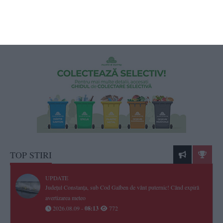
Litigiu cu miză imobiliară la Tribunalul Constanța
S-a stabilit data la care se va judeca apelul lui Marius Stamate în procesul
cu Vergil Chițac
TOP STIRI
UPDATE
Județul Constanța, sub Cod Galben de vânt puternic! Când expiră
avertizarea meteo
2026.08.09 -
08:13
772