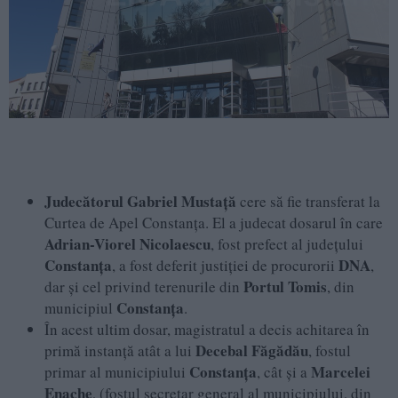
Judecătorul Gabriel Mustaţă
cere să fie transferat la
Curtea de Apel Constanța. El a judecat dosarul în care
Adrian-Viorel Nicolaescu
, fost prefect al județului
Constanța
DNA
, a fost deferit justiției de procurorii
,
Portul Tomis
dar și cel privind terenurile din
, din
Constanța
municipiul
.
În acest ultim dosar, magistratul a decis achitarea în
Decebal Făgădău
primă instanță atât a lui
, fostul
Constanța
Marcelei
primar al municipiului
, cât și a
Enache
, (fostul secretar general al municipiului, din