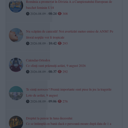
România a promovat în Divizia A a Campionatului European de
baschet feminin U18
2026.08.09 -
08:24
308
Nu scăpăm de caniculă! Noi avertizări meteo emise de ANM! Pe
litoral nopțile vor fi tropicale
2026.08.09 -
10:42
293
Calendar-Ortodox
Ce sfinți sunt prăznuiți astăzi, 9 august 2026
2026.08.09 -
08:37
292
Te simți norocos? Premii importante sunt puse în joc la tragerile
Loto de astăzi, 9 august
2026.08.09 -
09:06
276
Dreptul la pensie în luna decesului
Ce se întâmplă cu banii dacă o persoană moare după data de 1 a