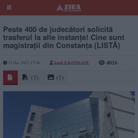
Peste 400 de judecători solicită
trasferul la alte instanțe! Cine sunt
magistrații din Constanța (LISTĂ)
4016
Ionuț ZAGONEANU
31 Oct, 2023 17:00
(1)
(1)