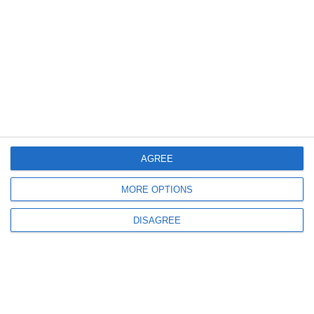
4970
06 Aug, 2026 17:00
Lista completă a șefilor din justiția dobrogeană
Peste jumătate din conducerea instanțelor și parchetelor este asigurată prin
delegare
AGREE
MORE OPTIONS
400
02 Jul, 2026 12:44
DISAGREE
Preşedintele Gabriel Mustaţă de la Curtea De Apel Constanţa se alătură
poziției naționale privind apărarea independenței justiției