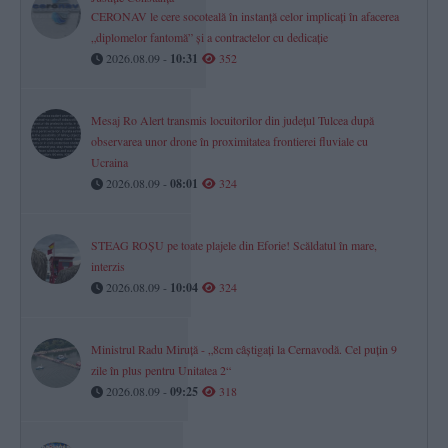
CERONAV le cere socoteală în instanță celor implicați în afacerea
„diplomelor fantomă” și a contractelor cu dedicație
2026.08.09 -
10:31
352
Mesaj Ro Alert transmis locuitorilor din județul Tulcea după
observarea unor drone în proximitatea frontierei fluviale cu
Ucraina
2026.08.09 -
08:01
324
STEAG ROȘU pe toate plajele din Eforie! Scăldatul în mare,
interzis
2026.08.09 -
10:04
324
Ministrul Radu Miruță - „8cm câștigați la Cernavodă. Cel puțin 9
zile în plus pentru Unitatea 2“
2026.08.09 -
09:25
318