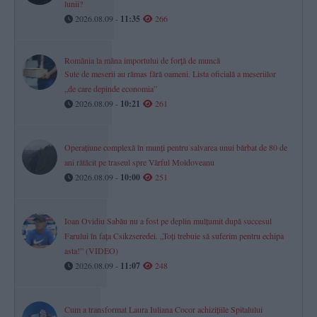
lunii?
2026.08.09 -
11:35
266
România la mâna importului de forță de muncă
Sute de meserii au rămas fără oameni. Lista oficială a meseriilor
„de care depinde economia”
2026.08.09 -
10:21
261
Operațiune complexă în munți pentru salvarea unui bărbat de 80 de
ani rătăcit pe traseul spre Vârful Moldoveanu
2026.08.09 -
10:00
251
Ioan Ovidiu Sabău nu a fost pe deplin mulțumit după succesul
Farului în fața Csikzseredei. „Toți trebuie să suferim pentru echipa
asta!” (VIDEO)
2026.08.09 -
11:07
248
Cum a transformat Laura Iuliana Cocor achizițiile Spitalului