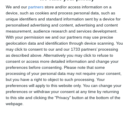
Octavian, Stoian Adriana, Davidescu Andrei Nicolae
și
We and our
partners
store and/or access information on a
Farcaș Carmen Mihaela
Judecătoria Constanța
, de la
,
device, such as cookies and process personal data, such as
solicită transferul la una dintre cele șase judecătorii din
unique identifiers and standard information sent by a device for
București.
personalised advertising and content, advertising and content
measurement, audience research and services development.
Comănescu Adrian Silviu
Asta în timp ce
, de la
With your permission we and our partners may use precise
Judecătoria Mangalia
Judecătoria
, solicită transferul la
geolocation data and identification through device scanning. You
may click to consent to our and our 1733 partners’ processing
Sectorului 3 București
.
as described above. Alternatively you may click to refuse to
consent or access more detailed information and change your
Buzilă Corina Andreea
Judecătoria
Mai departe,
, de la
preferences before consenting.
Please note that some
Măcin
Judecătoria Sectorului 1
, solicită transferul la
processing of your personal data may not require your consent,
București,
Judecătoria Sectorului 2 București,
la
but you have a right to object to such processing. Your
Judecătoria Sectorului 3 București, Judecătoria
preferences will apply to this website only. You can change your
Sectorului 4 București, Judecătoria Sectorului 5
preferences or withdraw your consent at any time by returning
to this site and clicking the "Privacy" button at the bottom of the
București
Judecătoria Sectorului 6 București
sau la
.
webpage.
Iliescu Maria Daniela
Judecătoria Tulcea
, de la
, solicită
Judecătoria Roșiorii de Vede
Judecătoria
transferul la
, la
Sectorului 2 București
Judecătoria Sectorului 3
,