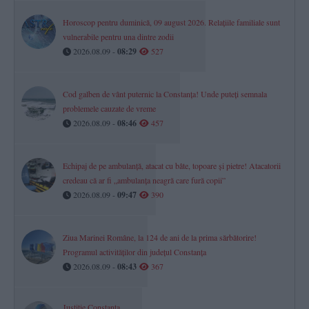
Horoscop pentru duminică, 09 august 2026. Relațiile familiale sunt
vulnerabile pentru una dintre zodii
2026.08.09 -
08:29
527
Cod galben de vânt puternic la Constanța! Unde puteți semnala
problemele cauzate de vreme
2026.08.09 -
08:46
457
Echipaj de pe ambulanță, atacat cu bâte, topoare şi pietre! Atacatorii
credeau că ar fi „ambulanţa neagră care fură copii”
2026.08.09 -
09:47
390
Ziua Marinei Române, la 124 de ani de la prima sărbătorire!
Programul activităților din județul Constanța
2026.08.09 -
08:43
367
Justiție Constanța