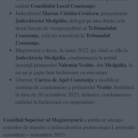
Consiliului Local Constanţa
cadrul
).
Marius Cătălin Croitoru
Judecătorul
, președintele
Judecătoriei Medgidia,
delegat pe una dintre cele
Tribunalului
două funcții de vicepreședinte al
Constanța
Tribunalul
, solicită transferul la
Constanța.
Magistratul a decis, în iunie 2022, pe când se afla la
Judecătoria Medgidia
, condamnarea în primă
Valentin Vrabie
Medgidia
instanță primarului
, din
, la
un an și șapte luni închisoare cu executare.
Curtea de Apel Constanța
Ulterior,
a modificat
Vrabie
sentința de condamnare a primarului
, hotărând,
la data de 10 octombrie 2023, definitiv, condamnarea
edilului la închisoare cu suspendare.
Consiliul Superior al Magistraturii
a publicat situația
cererilor de transfer a judeecătorilor pentru etapa I, perioada
octombrie – noiembrie 2023.