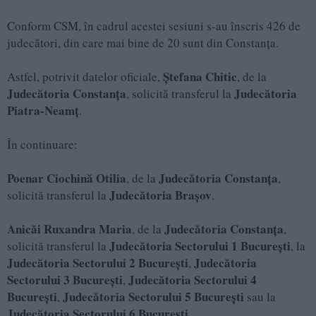
Conform CSM, în cadrul acestei sesiuni s-au înscris 426 de
judecători, din care mai bine de 20 sunt din Constanța.
Ștefana Chitic
Astfel, potrivit datelor oficiale,
, de la
Judecătoria Constanța
Judecătoria
, solicită transferul la
Piatra-Neamț
.
În continuare:
Poenar Ciochină Otilia
Judecătoria Constanța
, de la
,
Judecătoria Brașov
solicită transferul la
.
Anicăi Ruxandra Maria
Judecătoria Constanța
, de la
,
Judecătoria Sectorului 1 București
solicită transferul la
, la
Judecătoria Sectorului 2 București
Judecătoria
,
Sectorului 3 București
Judecătoria Sectorului 4
,
București
Judecătoria Sectorului 5 București
,
sau la
Judecătoria Sectorului 6 București
.