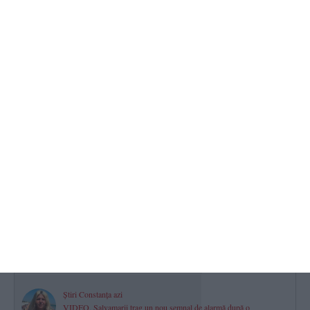
asupra pericolului
2026.08.07 -
12:04
614
Horoscop pentru vineri, 07 august 2026. O zi a prudenței,
deciziilor financiare și dialogului în relații
2026.08.07 -
08:07
564
VIDEO
Salvamarii au salvat un bărbat în timpul căutărilor pentru o
persoană dispărută în mare, între Tuzla și Costinești
2026.08.07 -
11:17
562
RAJA SA
Avarie pe aleea Topolog din Constanța. Mai mulți consumatori au
rămas fără apă la robinete
2026.08.07 -
08:46
559
Știri Constanța azi
VIDEO. Salvamarii trag un nou semnal de alarmă după o