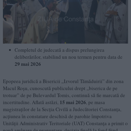
Completul de judecată a dispus prelungirea
deliberărilor, stabilind un nou termen pentru data de
29 mai 2026
Epopeea juridică a Bisericii „Izvorul Tămăduirii” din zona
Macul Roșu, cunoscută publicului drept „biserica de pe
trotuar” de pe Bulevardul Tomis, continuă să fie marcată de
15 mai 2026
incertitudine. Aflată astăzi,
, pe masa
magistraților de la Secția Civilă a Judecătoriei Constanța,
acțiunea în constatare deschisă de parohie împotriva
Unității Administrativ Teritoriale (UAT) Constanța a primit o
nouă amânare de pronunțare, decizia finală la fond fiind