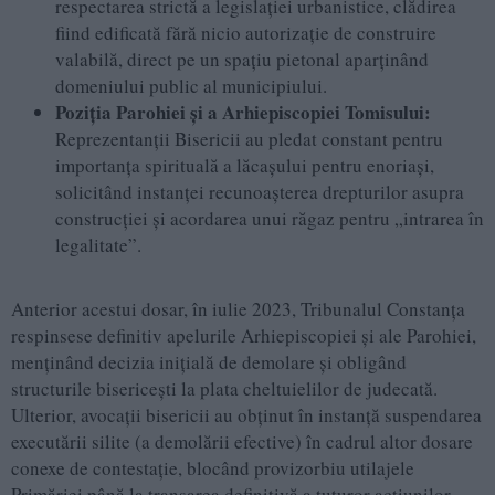
respectarea strictă a legislației urbanistice, clădirea
fiind edificată fără nicio autorizație de construire
valabilă, direct pe un spațiu pietonal aparținând
domeniului public al municipiului.
Poziția Parohiei și a Arhiepiscopiei Tomisului:
Reprezentanții Bisericii au pledat constant pentru
importanța spirituală a lăcașului pentru enoriași,
solicitând instanței recunoașterea drepturilor asupra
construcției și acordarea unui răgaz pentru „intrarea în
legalitate”.
Anterior acestui dosar, în iulie 2023, Tribunalul Constanța
respinsese definitiv apelurile Arhiepiscopiei și ale Parohiei,
menținând decizia inițială de demolare și obligând
structurile bisericești la plata cheltuielilor de judecată.
Ulterior, avocații bisericii au obținut în instanță suspendarea
executării silite (a demolării efective) în cadrul altor dosare
conexe de contestație, blocând provizorbiu utilajele
Primăriei până la tranșarea definitivă a tuturor acțiunilor.