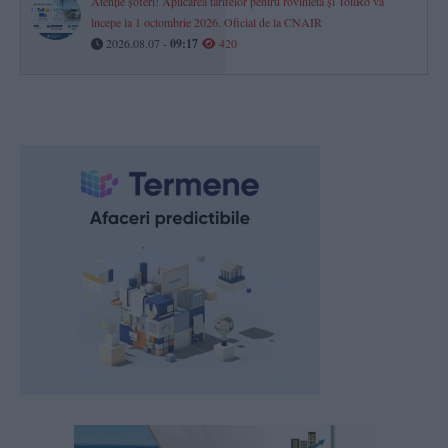
Atenție șoferi! Aplicarea tarifelor pentru rovinietă și TollRo va
începe la 1 octombrie 2026. Oficial de la CNAIR
2026.08.07 -
09:17
420