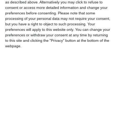
as described above. Alternatively you may click to refuse to
consent or access more detailed information and change your
preferences before consenting.
Please note that some
processing of your personal data may not require your consent,
but you have a right to object to such processing. Your
preferences will apply to this website only. You can change your
preferences or withdraw your consent at any time by returning
to this site and clicking the "Privacy" button at the bottom of the
webpage.
Soluția de avarie: Relocarea la ieșirea din oraș
În paralel cu războiul din tribunale, Arhiepiscopia
Tomisului a încercat să găsească o cale de dialog cu
partenerii instituționali pentru a detensiona situația care