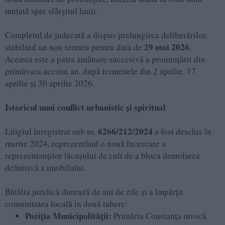
mutată spre sfârșitul lunii.
Completul de judecată a dispus prelungirea deliberărilor,
29 mai 2026
stabilind un nou termen pentru data de
.
Aceasta este a patra amânare succesivă a pronunțării din
primăvara acestui an, după termenele din 2 aprilie, 17
aprilie și 30 aprilie 2026.
Istoricul unui conflict urbanistic și spiritual
6266/212/2024
Litigiul înregistrat sub nr.
a fost deschis în
martie 2024, reprezentând o nouă încercare a
reprezentanților lăcașului de cult de a bloca demolarea
definitivă a imobilului.
Bătălia juridică durează de ani de zile și a împărțit
comunitatea locală în două tabere:
Poziția Municipalității:
Primăria Constanța invocă