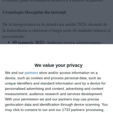
Cronologia blocajului din instanță
De la înregistrarea sa în primăvara anului 2024, dosarul de
la Judecătorie a cunoscut o lungă serie de amânări tehnice și
procedurale:
09 ianuarie 2025:
Amânare pentru administrarea
probelor propuse de părți.
19 iunie 2025:
Cauza a fost amânată din nou în
vederea efectuării demersurilor pentru „intrarea în
We value your privacy
legalitate”.
23 octombrie 2025 și 22 ianuarie 2026:
Noi amânări
We and our
partners
store and/or access information on a
acordate la cererea părților.
device, such as cookies and process personal data, such as
unique identifiers and standard information sent by a device for
Aprilie – Mai 2026:
Procesul a intrat în faza de
personalised advertising and content, advertising and content
deliberare, însă pronunțarea a fost amânată de patru
measurement, audience research and services development.
ori din cauza complexității cauzei.
With your permission we and our partners may use precise
geolocation data and identification through device scanning. You
may click to consent to our and our 1733 partners’ processing