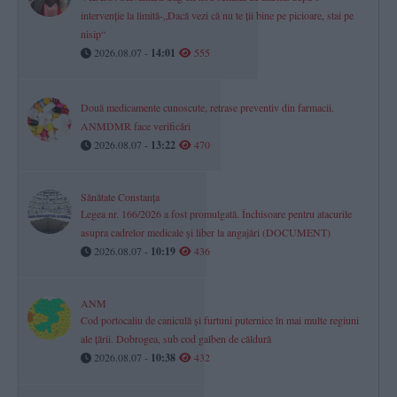
intervenție la limită-„Dacă vezi că nu te ții bine pe picioare, stai pe
nisip“
2026.08.07 -
14:01
555
Două medicamente cunoscute, retrase preventiv din farmacii.
ANMDMR face verificări
2026.08.07 -
13:22
470
Sănătate Constanța
Legea nr. 166/2026 a fost promulgată. Închisoare pentru atacurile
asupra cadrelor medicale și liber la angajări (DOCUMENT)
2026.08.07 -
10:19
436
ANM
Cod portocaliu de caniculă și furtuni puternice în mai multe regiuni
ale țării. Dobrogea, sub cod galben de căldură
2026.08.07 -
10:38
432