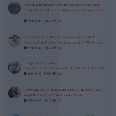
Începe numărătoarea inversă pentru Festivalul „Mamaia” 2026.
Centrul „Teodor T. Burada” Constanța va prezenta ultimele detalii
(P)
2026.08.07 -
11:32
431
Pedepse mai dure pentru atacurile asupra cadrelor medicale și
posturi deblocate în spitale. Reacția managerului SCJU Constanța
2026.08.07 -
12:39
431
Fără apă caldă în Constanța
Cinci puncte termice, afectate vineri de lucrările RAJA. Iată zonele!
2026.08.07 -
09:30
428
Ilie Bolojan, anunț de ultim moment despre nivelul Dunării care
asigură funcționarea reactorului de la Cernavodă
2026.08.07 -
11:14
427