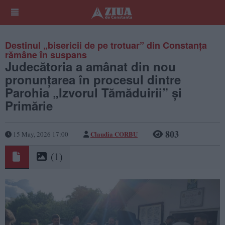
Destinul „bisericii de pe trotuar” din Constanța
rămâne în suspans
Judecătoria a amânat din nou
pronunțarea în procesul dintre
Parohia „Izvorul Tămăduirii” și
Primărie
803
Claudia CORBU
15 May, 2026 17:00
(1)