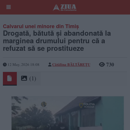
Calvarul unei minore din Timiș
Drogată, bătută și abandonată la
marginea drumului pentru că a
refuzat să se prostitueze
730
Cătălina BĂLTĂREȚU
12 May, 2026 18:08
(1)