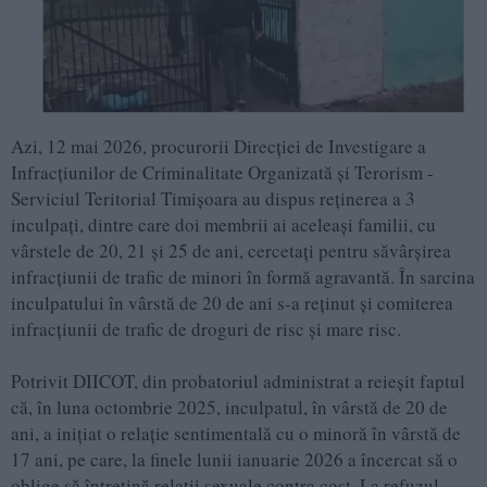
Azi, 12 mai 2026, procurorii Direcției de Investigare a
Infracțiunilor de Criminalitate Organizată și Terorism -
Serviciul Teritorial Timișoara au dispus reținerea a 3
inculpați, dintre care doi membrii ai aceleași familii, cu
vârstele de 20, 21 și 25 de ani, cercetați pentru săvârșirea
infracțiunii de trafic de minori în formă agravantă. În sarcina
inculpatului în vârstă de 20 de ani s-a reținut și comiterea
infracțiunii de trafic de droguri de risc și mare risc.
Potrivit DIICOT, din probatoriul administrat a reieșit faptul
că, în luna octombrie 2025, inculpatul, în vârstă de 20 de
ani, a inițiat o relație sentimentală cu o minoră în vârstă de
17 ani, pe care, la finele lunii ianuarie 2026 a încercat să o
oblige să întrețină relații sexuale contra cost. La refuzul