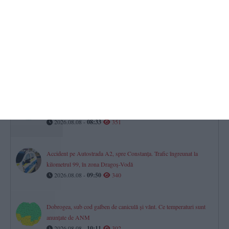
2026.08.07 -
17:00
407
„Agenda Culturală România - Turcia 2026” ajunge și la Constanța
Roxana Zidaru - „Patrimoniul comun poate deveni o sursă de
apropiere”
2026.08.07 -
17:00
396
Ce poți face în weekend la Constanța. Programul evenimentelor de
sâmbătă și duminică
2026.08.08 -
08:33
351
Accident pe Autostrada A2, spre Constanța. Trafic îngreunat la
kilometrul 99, în zona Dragoș-Vodă
2026.08.08 -
09:50
340
Dobrogea, sub cod galben de caniculă și vânt. Ce temperaturi sunt
anunțate de ANM
2026.08.08 -
10:11
302