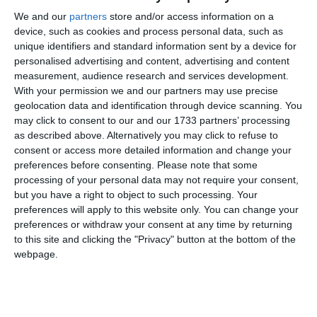
We and our
partners
store and/or access information on a
device, such as cookies and process personal data, such as
Adaugă-ne ca sursă în Google
unique identifiers and standard information sent by a device for
personalised advertising and content, advertising and content
Urmărește-ne pe Google News
measurement, audience research and services development.
With your permission we and our partners may use precise
Urmărește-ne pe Whatsapp
geolocation data and identification through device scanning. You
may click to consent to our and our 1733 partners’ processing
as described above. Alternatively you may click to refuse to
Ti-a placut articolul?
consent or access more detailed information and change your
preferences before consenting.
Please note that some
processing of your personal data may not require your consent,
but you have a right to object to such processing. Your
preferences will apply to this website only. You can change your
preferences or withdraw your consent at any time by returning
to this site and clicking the "Privacy" button at the bottom of the
webpage.
COMENTARII
Nume