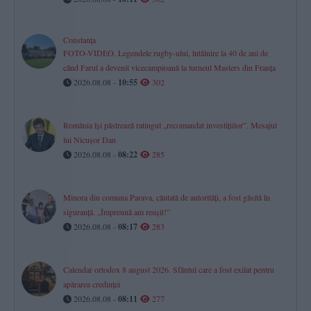
Constanța
FOTO-VIDEO. Legendele rugby-ului, întâlnire la 40 de ani de
când Farul a devenit vicecampioană la turneul Masters din Franța
2026.08.08 -
10:55
302
România își păstrează ratingul „recomandat investițiilor”. Mesajul
lui Nicușor Dan
2026.08.08 -
08:22
285
Minora din comuna Parava, căutată de autorități, a fost găsită în
siguranță. „Împreună am reușit!”
2026.08.08 -
08:17
283
Calendar ortodox 8 august 2026. Sfântul care a fost exilat pentru
apărarea credinței
2026.08.08 -
08:11
277