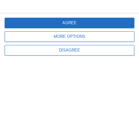
1195
10 Apr, 2024 14:39
Minoră de 16 ani, forțată să se prostitueze în Germania. Se fac cercetări
pentru infracțiunea de trafic de minori
AGREE
MORE OPTIONS
DISAGREE
1591
09 Jul, 2020 22:46
Timișoara. Bărbat, prins în flagrant delict în timp ce ar fi încercat să vândă
amfetamină. Ce s-a găsit la percheziție