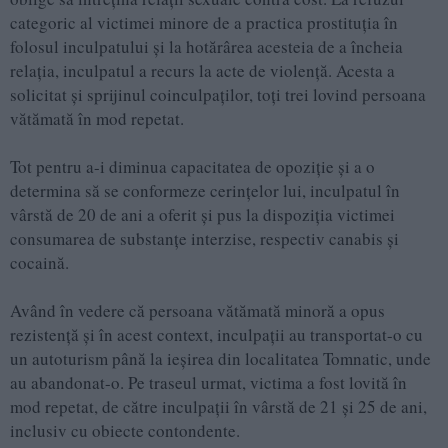
categoric al victimei minore de a practica prostituția în
folosul inculpatului și la hotărârea acesteia de a încheia
relația, inculpatul a recurs la acte de violență. Acesta a
solicitat și sprijinul coinculpaților, toți trei lovind persoana
vătămată în mod repetat.
Tot pentru a-i diminua capacitatea de opoziție și a o
determina să se conformeze cerințelor lui, inculpatul în
vârstă de 20 de ani a oferit și pus la dispoziția victimei
consumarea de substanțe interzise, respectiv canabis și
cocaină.
Având în vedere că persoana vătămată minoră a opus
rezistență și în acest context, inculpații au transportat-o cu
un autoturism până la ieșirea din localitatea Tomnatic, unde
au abandonat-o. Pe traseul urmat, victima a fost lovită în
mod repetat, de către inculpații în vârstă de 21 și 25 de ani,
inclusiv cu obiecte contondente.