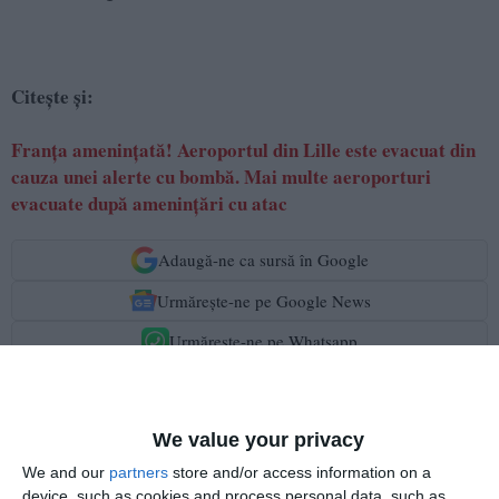
Citește și:
Franța amenințată! Aeroportul din Lille este evacuat din
cauza unei alerte cu bombă. Mai multe aeroporturi
evacuate după amenințări cu atac
Adaugă-ne ca sursă în Google
Urmărește-ne pe Google News
Urmărește-ne pe Whatsapp
Ti-a placut articolul?
We value your privacy
We and our
partners
store and/or access information on a
device, such as cookies and process personal data, such as