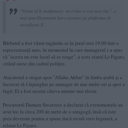
"Vreau să le mulţumesc: au evitat ce era mai rău ", a
mai spus Darmanin într-o postare pe platforma de
socializare X.
Bărbatul a fost văzut rugându-se în jurul orei 19:00 într-o
reprezentanţă auto, în momentul în care managerul i-a spus
că "acesta nu este locul să se roage", a scris ziarul Le Figaro,
citând surse din cadrul poliţiei.
Atacatorul a strigat apoi "Allahu Akbar" în limba arabă şi a
încercat să-l înjunghie pe manager de mai multe ori şi apoi a
fugit. El a fost arestat câteva minute mai târziu.
Procurorul Damien Savarzeix a declarat că evenimentele au
avut loc la circa 200 de metri de o sinagogă, însă că este
prea devreme pentru a spune dacă există vreo legatură, a
relatat Le Figaro.