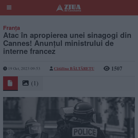
Franța
Atac în apropierea unei sinagogi din
Cannes! Anunțul ministrului de
interne francez
1507
Cătălina BĂLTĂREȚU
19 Oct, 2023 09:53
(1)