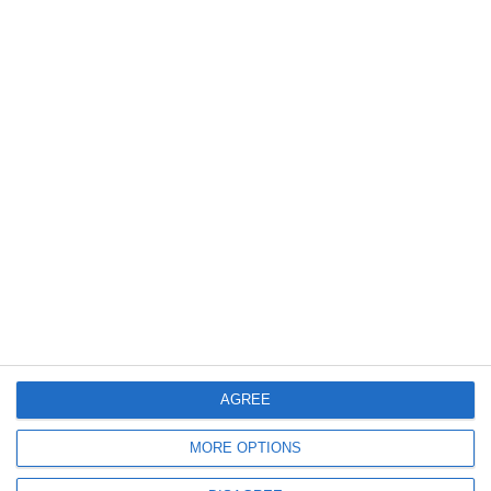
462
17 Jul, 2026 15:19
MApN
Contract semnat cu Franța pentru elicoptere Airbus H225M și radare de
supraveghere aeriană. Iată valoarea achizițiilor!
AGREE
MORE OPTIONS
513
16 Jul, 2026 14:05
Schimb de ture în sudul Franței