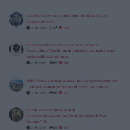
Axiopolis Cernavodă s-a oprit în turul doi național al Cupei
României 2026/2027
2026.08.06 -
11:45
269
Muzica macedoneană va răsuna pe faleza Cazinoului
Pianistul Simon Trpčeski vine în premieră la malul mării și aduce
muzica tradițională a țării natale
2026.08.06 -
10:06
268
OMD Mamaia-Constanța lansează o nouă campanie de promovare
- „Mamaia, destinația perfectă care îți trezește toate simțurile”
2026.08.06 -
09:00
267
Muzeul de Artă Populară Constanța
Cum se sărbătorea în satul tradițional „Schimbarea la Față a
Domnului” (P)
2026.08.06 -
09:30
263