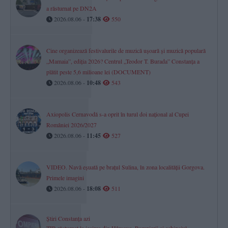
a răsturnat pe DN2A
2026.08.06 -
17:38
550
Cine organizează festivalurile de muzică ușoară și muzică populară
„Mamaia”, ediția 2026? Centrul „Teodor T. Burada” Constanța a
plătit peste 5,6 milioane lei (DOCUMENT)
2026.08.06 -
10:48
543
Axiopolis Cernavodă s-a oprit în turul doi național al Cupei
României 2026/2027
2026.08.06 -
11:45
527
VIDEO. Navă eșuată pe brațul Sulina, în zona localității Gorgova.
Primele imagini
2026.08.06 -
18:08
511
Știri Constanța azi