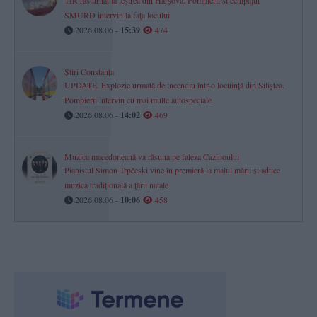
TIR răsturnat la ieșirea din Hârșova. Pompierii și echipajul
SMURD intervin la fața locului
2026.08.06 -
15:39
474
Știri Constanța
UPDATE. Explozie urmată de incendiu într-o locuință din Siliștea.
Pompierii intervin cu mai multe autospeciale
2026.08.06 -
14:02
469
Muzica macedoneană va răsuna pe faleza Cazinoului
Pianistul Simon Trpčeski vine în premieră la malul mării și aduce
muzica tradițională a țării natale
2026.08.06 -
10:06
458