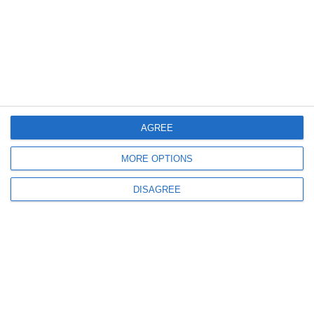
444
27 Jul, 2026 15:48
Reacție dură a României după ce Armata a doborât trei drone rusești
Ambasadorul Rusiei, convocat la MAE! Un diplomat rus, expulzat din țară
AGREE
MORE OPTIONS
673
27 Jul, 2026 13:25
DISAGREE
FOTO. Securitate în Portul Constanța
Două sisteme autonome Triton vor monitoriza dronele maritime