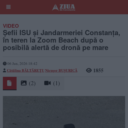
VIDEO
Șefii ISU și Jandarmeriei Constanța,
în teren la Zoom Beach după o
posibilă alertă de dronă pe mare
06 Jun, 2026 18:42
1855
Cătălina BĂLTĂREȚU
Nicușor BUȘURICĂ
(2)
(1)