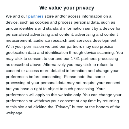
We value your privacy
We and our
partners
store and/or access information on a
device, such as cookies and process personal data, such as
unique identifiers and standard information sent by a device for
Citește și:
personalised advertising and content, advertising and content
measurement, audience research and services development.
With your permission we and our partners may use precise
FOTO-VIDEOConstanța. Posibilă alertă de dronă în zona
geolocation data and identification through device scanning. You
Zoom Beach, pe mare!
may click to consent to our and our 1731 partners’ processing
as described above. Alternatively you may click to refuse to
Adaugă-ne ca sursă în Google
consent or access more detailed information and change your
preferences before consenting.
Please note that some
Urmărește-ne pe Google News
processing of your personal data may not require your consent,
but you have a right to object to such processing. Your
Urmărește-ne pe Whatsapp
preferences will apply to this website only. You can change your
preferences or withdraw your consent at any time by returning
to this site and clicking the "Privacy" button at the bottom of the
webpage.
Vezi toate STIRILE VIDEO!