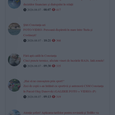
deciziilor financiare și dialogului în relații
2026.08.07 -
08:07
417
Știri Constanța azi
FOTO-VIDEO. Persoană dispărută în mare între Tuzla și
Costinești!
2026.08.07 -
10:21
368
Fără apă caldă în Constanța
Cinci puncte termice, afectate vineri de lucrările RAJA. Iată zonele!
2026.08.07 -
09:30
335
„Hai să ne cunoaștem prin sport!“
Zeci de copii s-au întâlnit cu sportivii și antrenorii CSM Constanța
în Parcul Oleg Danovski (GALERIE FOTO + VIDEO) (P)
2026.08.07 -
09:13
319
Atenție șoferi! Aplicarea tarifelor pentru rovinietă și TollRo va