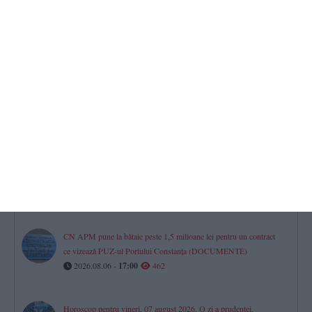
o firmă din Capitală (DOCUMENT)
2026.08.06 -
17:00
517
Investiție de aproape un milion de euro la Agigea
Poarta Deltei SRL își extinde complexul din Port, în timp ce se
judecă pe sute de mii de lei la Curtea de Apel Constanța
2026.08.06 -
17:00
497
RAJA SA
Avarie pe aleea Topolog din Constanța. Mai mulți consumatori au
rămas fără apă la robinete
2026.08.07 -
08:46
467
CN APM pune la bătaie peste 1,5 milioane lei pentru un contract
ce vizează PUZ-ul Portului Constanța (DOCUMENTE)
2026.08.06 -
17:00
462
Horoscop pentru vineri, 07 august 2026. O zi a prudenței,