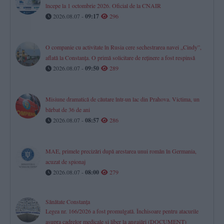
începe la 1 octombrie 2026. Oficial de la CNAIR
2026.08.07 -
09:17
296
O companie cu activitate în Rusia cere sechestrarea navei „Cindy”,
aflată la Constanța. O primă solicitare de reținere a fost respinsă
2026.08.07 -
09:50
289
Misiune dramatică de căutare într-un lac din Prahova. Victima, un
bărbat de 36 de ani
2026.08.07 -
08:57
286
MAE, primele precizări după arestarea unui român în Germania,
acuzat de spionaj
2026.08.07 -
08:00
279
Sănătate Constanța
Legea nr. 166/2026 a fost promulgată. Închisoare pentru atacurile
asupra cadrelor medicale și liber la angajări (DOCUMENT)