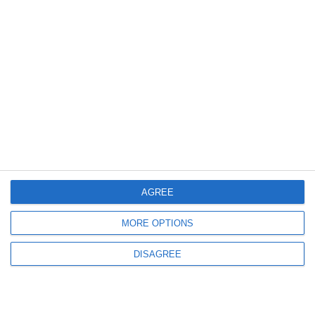
347
30 Jul, 2026 09:29
Alertă în Tulcea
UPDATE. MApN a detectat o țintă aeriană în apropierea frontierei cu
Ucraina
AGREE
MORE OPTIONS
DISAGREE
782
29 Jul, 2026 15:01
VIDEO. CN APMC testează drone maritime autonome pentru
supravegherea Portului Constanța. Precizările directorului, Mihai