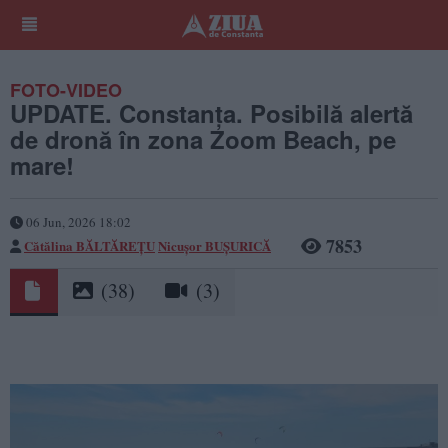
FOTO-VIDEO
UPDATE. Constanța. Posibilă alertă
de dronă în zona Zoom Beach, pe
mare!
06 Jun, 2026 18:02
7853
Cătălina BĂLTĂREȚU
Nicușor BUȘURICĂ
(38)
(3)