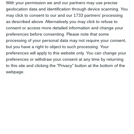
With your permission we and our partners may use precise
geolocation data and identification through device scanning. You
may click to consent to our and our 1733 partners’ processing
as described above. Alternatively you may click to refuse to
consent or access more detailed information and change your
preferences before consenting.
Please note that some
processing of your personal data may not require your consent,
inspectorul-șef al ISU Constanța, Mihai Amarandei
but you have a right to object to such processing. Your
preferences will apply to this website only. You can change your
preferences or withdraw your consent at any time by returning
UPDATE 2
to this site and clicking the "Privacy" button at the bottom of the
webpage.
Până la acest moment, prezența dronei nu se confirmă. Se
pare că ar fi fost o alarmă falsă.