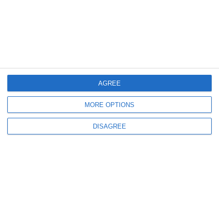
Șoferiță cu permis fals pe A3 și un TIR surprins mergând cu spatele pe
banda de urgență a A1
AGREE
631
06 Jun, 2026 11:38
MORE OPTIONS
Peste 500 de șoferi vitezomani, sancționați de polițiști pe autostradă
DISAGREE
1192
07 May, 2026 10:44