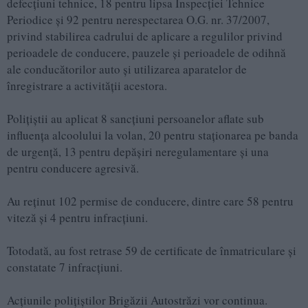
defecțiuni tehnice, 18 pentru lipsa Inspecției Tehnice
Periodice și 92 pentru nerespectarea O.G. nr. 37/2007,
privind stabilirea cadrului de aplicare a regulilor privind
perioadele de conducere, pauzele și perioadele de odihnă
ale conducătorilor auto și utilizarea aparatelor de
înregistrare a activității acestora.
Polițiștii au aplicat 8 sancțiuni persoanelor aflate sub
influența alcoolului la volan, 20 pentru staționarea pe banda
de urgență, 13 pentru depășiri neregulamentare și una
pentru conducere agresivă.
Au reținut 102 permise de conducere, dintre care 58 pentru
viteză și 4 pentru infracțiuni.
Totodată, au fost retrase 59 de certificate de înmatriculare și
constatate 7 infracțiuni.
Acțiunile polițiștilor Brigăzii Autostrăzi vor continua.