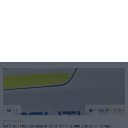
475
07 Aug, 2026 21:48
Știri Constanța
Acțiune a polițiștilor în Costinești. Amenzi de 4.000 de lei și documente
retrase
471
07 Aug, 2026 21:25
Știri Constanța
Șofer prins băut la volan în Vama Veche și altul depistat cu permisul