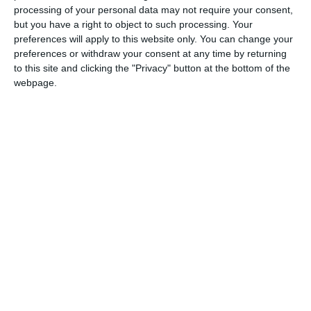
Autostrada A1 Deva Nădlac au oprit în trafic un ansamblu
processing of your personal data may not require your consent,
auto condus de un bărbat, întrucât acesta efectuase o
but you have a right to object to such processing. Your
depășire neregulamentară pe A1, la km 583.
preferences will apply to this website only. You can change your
preferences or withdraw your consent at any time by returning
În urma verificărilor, s-a constatat faptul că acesta circula cu
to this site and clicking the "Privacy" button at the bottom of the
permisul de conducere suspendat și avea o altă cartelă în
webpage.
aparatura tahograf decât cea emisă pe numele său.
Conducătorului auto i-a fost întocmit dosar penal și a fost
sancționat cu amendă, în valoare de 9.870 de lei.
2. La data de 7 mai a.c., polițiști ai Biroului de Poliție
Autostrada A2 București – Constanța au oprit pentru control
un autovehicul condus de către un bărbat.
Pentru legitimare, acesta a prezentat o dovadă a permisului