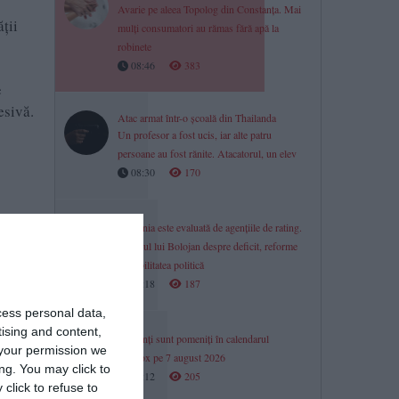
Avarie pe aleea Topolog din Constanța. Mai
ții
mulți consumatori au rămas fără apă la
robinete
08:46
383
e
esivă.
Atac armat într-o școală din Thailanda
Un profesor a fost ucis, iar alte patru
persoane au fost rănite. Atacatorul, un elev
08:30
170
România este evaluată de agențiile de rating.
Mesajul lui Bolojan despre deficit, reforme
și stabilitatea politică
08:18
187
cess personal data,
tising and content,
Ce sfinți sunt pomeniți în calendarul
your permission we
ortodox pe 7 august 2026
ng. You may click to
08:12
205
click to refuse to