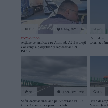
1182
07 May, 2026 10:44
623
Razie de ampl
FOTO+VIDEO
Acțiune de amploare pe Atostrada A2 București-
șoferi au răm
Constanța a polițiștilor și reprezentanților
ISCTR
600
04 Apr, 2026 13:30
802
Șofer depistat circulând pe Autostradă cu 192
Razie de ampl
km/h. Ce amendă a primit bărbatul
Mai mulți șof