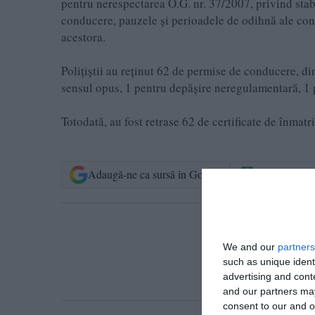
pentru nerespectarea O.G. nr. 37/2007, privind stab
conducere, pauzele și perioadele de odihnă ale condu
acestora.
Polițiștii au reținut 62 de permise de conducere, di
sensul opus, 1 pentru depășire neregulamentară, 1 
Totodată, au fost retrase 62 de certificate de înmatri
Adaugă-ne ca sursă în Google
Urmărește-n
T
We and our
partners
such as unique ident
advertising and con
and our partners may
consent to our and o