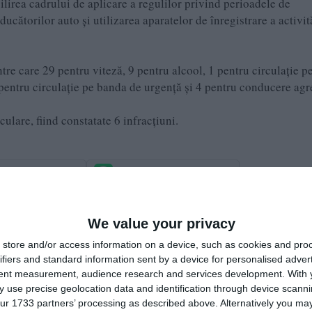
ilirea cadrului de aplicare a regulilor privind perioadele de
cătorilor auto și utilizarea aparatelor de înregistrare a activită
ntre care 29 pentru viteză, 9 pentru alcool, 1 pentru circulație p
pentru circulație pe banda de urgență și 4 pentru conducere agr
culare, fiind constatate 6 infracțiuni.
e pe Google News
Urmărește-ne pe Whatsapp
i-a placut articolul?
We value your privacy
store and/or access information on a device, such as cookies and pro
ifiers and standard information sent by a device for personalised adver
tent measurement, audience research and services development.
With 
 use precise geolocation data and identification through device scanni
ur 1733 partners’ processing as described above. Alternatively you may 