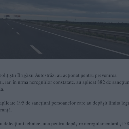
lițiștii Brigăzii Autostrăzi au acționat pentru prevenirea
ui, iar, în urma neregulilor constatate, au aplicat 882 de sancțiu
ia.
 aplicate 195 de sancțiuni persoanelor care au depășit limita leg
ranță.
ru defecțiuni tehnice, una pentru depășire neregulamentară și 5