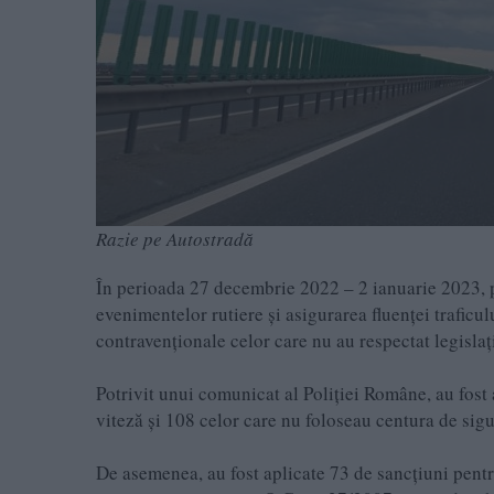
Razie pe Autostradă
În perioada 27 decembrie 2022 – 2 ianuarie 2023, po
evenimentelor rutiere și asigurarea fluenței traficul
contravenționale celor care nu au respectat legislaț
Potrivit unui comunicat al Poliției Române, au fost
viteză și 108 celor care nu foloseau centura de sigu
De asemenea, au fost aplicate 73 de sancțiuni pent