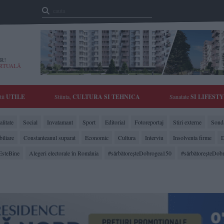
R!
IRTUALĂ
tii
UTILE
Stiinta,
CULTURA SI TEHNICA
Sanatate
SI LIFEST
litate
Social
Invatamant
Sport
Editorial
Fotoreportaj
Stiri externe
Sonda
biliare
Constanteanul suparat
Economic
Cultura
Interviu
Insolventa firme
D
EsteBine
Alegeri electorale în România
#sărbătoreşteDobrogea150
#sărbătoreşteDob