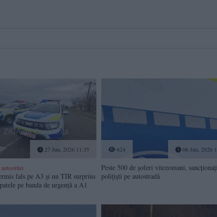
27 Jun, 2026 11:35
624
06 Jun, 2026 1
Peste 500 de șoferi vitezomani, sancționaț
 autostrăzi
ermis fals pe A3 și un TIR surprins
polițiști pe autostradă
patele pe banda de urgență a A1