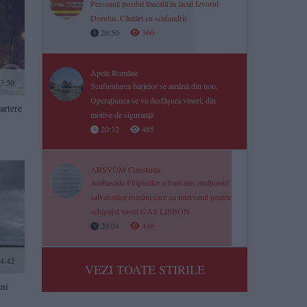
Persoană posibil înecată în lacul Izvorul
Dorului. Căutări cu scafandrii
20:50
360
Apele Române
3:50
Scufundarea barjelor se amână din nou.
Operațiunea se va desfășura vineri, din
 artere
motive de siguranță
20:32
485
ARSVOM Constanța
Ambasada Filipinelor a transmis mulțumiri
salvatorilor români care au intervenit pentru
echipajul navei GAS LISBON
20:04
449
4:42
VEZI TOATE STIRILE
ani