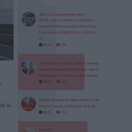
„Hai să ne cunoaștem prin sport!“
Zeci de copii s-au întâlnit cu sportivii și
antrenorii CSM Constanța în Parcul Oleg
Danovski (GALERIE FOTO + VIDEO)
(P)
09:13
209
Căutări intense la Corbu, județul Constanța,
noaptea trecută pentru găsirea unui copil de
trei ani dispărut! Unde a fost găsit micuțul
09:07
367
ni
Misiune dramatică de căutare într-un lac din
ală de
Prahova. Victima, un bărbat de 36 de ani
08:57
202
8
RAJA SA