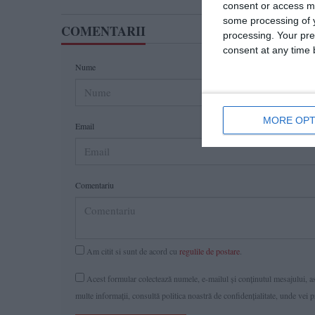
consent or access m
some processing of y
COMENTARII
processing. Your pre
consent at any time b
Nume
MORE OPT
Email
Comentariu
Am citit si sunt de acord cu
regulile de postare
.
Acest formular colectează numele, e-mailul şi conținutul mesajului, ast
multe informaţii, consultă politica noastră de confidenţialitate, unde vei 