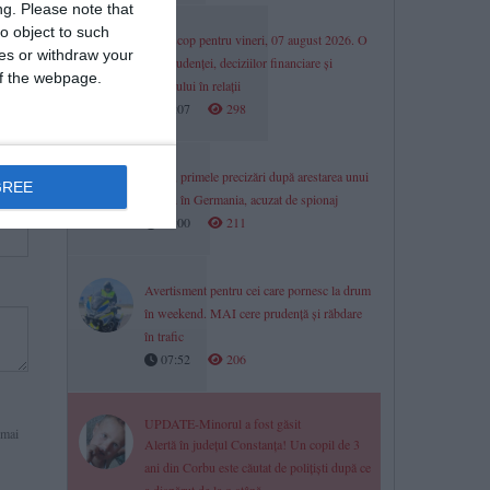
ng.
Please note that
o object to such
Horoscop pentru vineri, 07 august 2026. O
ces or withdraw your
zi a prudenței, deciziilor financiare și
 of the webpage.
dialogului în relații
08:07
298
MAE, primele precizări după arestarea unui
GREE
român în Germania, acuzat de spionaj
08:00
211
Avertisment pentru cei care pornesc la drum
în weekend. MAI cere prudență și răbdare
în trafic
07:52
206
UPDATE-Minorul a fost găsit
 mai
Alertă în județul Constanța! Un copil de 3
ani din Corbu este căutat de polițiști după ce