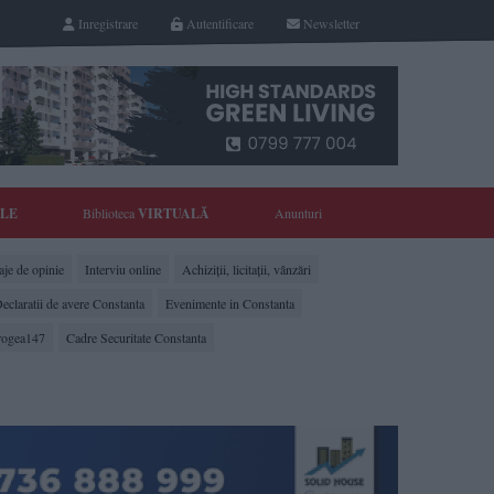
Inregistrare
Autentificare
Newsletter
YLE
Biblioteca
VIRTUALĂ
Anunturi
je de opinie
Interviu online
Achiziții, licitații, vânzări
eclaratii de avere Constanta
Evenimente in Constanta
rogea147
Cadre Securitate Constanta