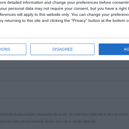
ore detailed information and change your preferences before consenti
our personal data may not require your consent, but you have a right t
ferences will apply to this website only. You can change your preferen
y returning to this site and clicking the "Privacy" button at the bottom
IONS
DISAGREE
A
fel încât să putem urmări comentariile tale pe site. Nu vom folosi datele tale în alt scop. Pentru
primi mai multe privind informaţii despre cum și de ce stocăm datele tale.