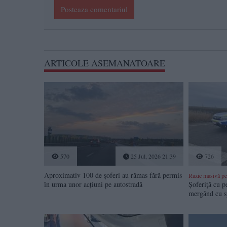
Posteaza comentariul
ARTICOLE ASEMANATOARE
570
25 Jul, 2026 21:39
726
Aproximativ 100 de șoferi au rămas fără permis
Razie masivă pe
în urma unor acțiuni pe autostradă
Șoferiță cu p
mergând cu s