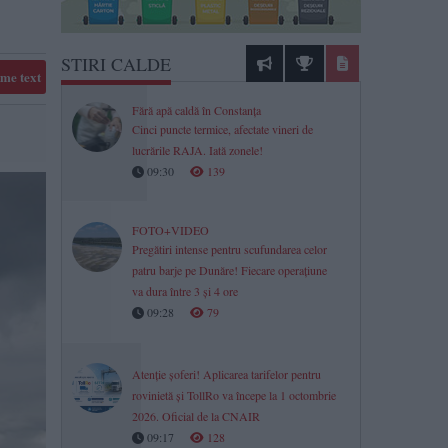
STIRI CALDE
me text
Fără apă caldă în Constanța
Cinci puncte termice, afectate vineri de
lucrările RAJA. Iată zonele!
09:30
139
FOTO+VIDEO
Pregătiri intense pentru scufundarea celor
patru barje pe Dunăre! Fiecare operațiune
va dura între 3 și 4 ore
09:28
79
Atenție șoferi! Aplicarea tarifelor pentru
rovinietă și TollRo va începe la 1 octombrie
2026. Oficial de la CNAIR
09:17
128