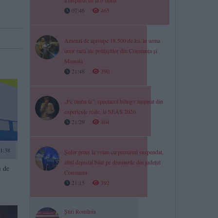
a dispărut de la o stână
07:46
465
Amenzi de aproape 18.500 de lei, în urma
unor razii ale polițiștilor din Constanța și
Mamaia
21:48
390
„Pe limba ta”, spectacol bilingv inspirat din
experiențe reale, la SEAS 2026
21:29
404
1:38
Șofer prins la volan cu permisul suspendat,
altul depistat băut pe drumurile din județul
i de
Constanța
21:15
392
Știri România