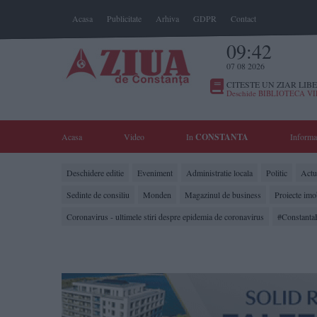
Acasa
Publicitate
Arhiva
GDPR
Contact
09:42
07 08 2026
CITESTE UN ZIAR LIBE
Deschide BIBLIOTECA V
Acasa
Video
In
CONSTANTA
Informa
Deschidere editie
Eveniment
Administratie locala
Politic
Actua
Sedinte de consiliu
Monden
Magazinul de business
Proiecte imo
Coronavirus - ultimele stiri despre epidemia de coronavirus
#Constanta