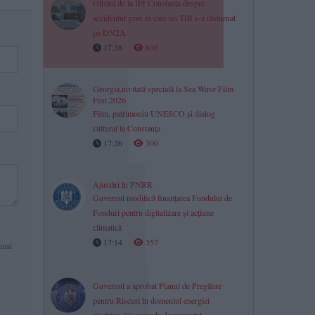
Oficial de la IPJ Constanța despre
accidentul grav în care un TIR s-a răsturnat
pe DN2A
17:38
636
Georgia,invitată specială la Sea Wave Film
Fest 2026
Film, patrimoniu UNESCO și dialog
cultural la Constanța
17:26
300
Ajustări în PNRR
Guvernul modifică finanțarea Fondului de
Fonduri pentru digitalizare și acțiune
climatică
17:14
357
 mai
Guvernul a aprobat Planul de Pregătire
pentru Riscuri în domeniul energiei