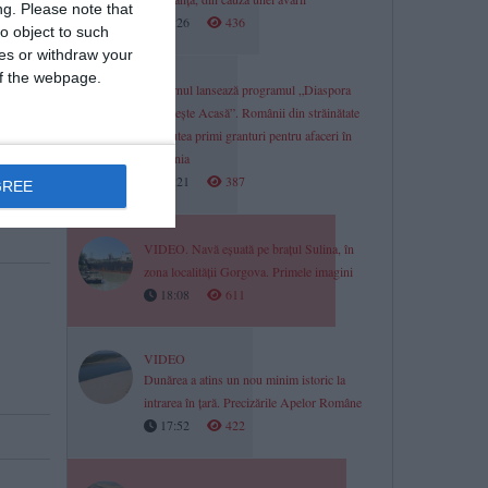
ng.
Please note that
18:26
436
o object to such
ces or withdraw your
 of the webpage.
Guvernul lansează programul „Diaspora
Investește Acasă”. Românii din străinătate
vor putea primi granturi pentru afaceri în
România
18:21
387
GREE
VIDEO. Navă eșuată pe brațul Sulina, în
zona localității Gorgova. Primele imagini
18:08
611
VIDEO
Dunărea a atins un nou minim istoric la
intrarea în țară. Precizările Apelor Române
17:52
422