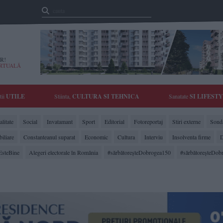
R!
IRTUALĂ
tii
UTILE
Stiinta,
CULTURA SI TEHNICA
Sanatate
SI LIFEST
litate
Social
Invatamant
Sport
Editorial
Fotoreportaj
Stiri externe
Sonda
biliare
Constanteanul suparat
Economic
Cultura
Interviu
Insolventa firme
D
EsteBine
Alegeri electorale în România
#sărbătoreşteDobrogea150
#sărbătoreşteDob