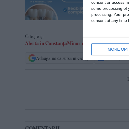
consent or access m
some processing of y
processing. Your pre
consent at any time b
Citește și
Alertă în ConstanțaMinor de 17 ani dat dispărut 
MORE OPT
Adaugă-ne ca sursă în Google
Urmărește-n
T
COMENTARII