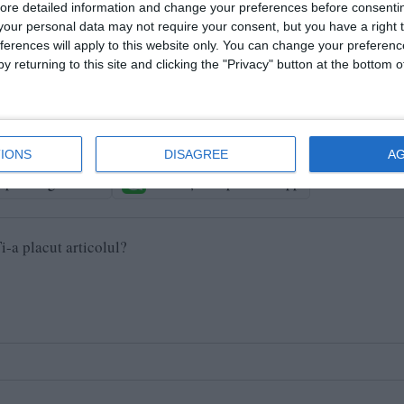
ore detailed information and change your preferences before consenti
our personal data may not require your consent, but you have a right t
ferences will apply to this website only. You can change your preferen
y returning to this site and clicking the "Privacy" button at the bottom
după ce a plecat dintr-un centru de plasament
IONS
DISAGREE
A
e pe Google News
Urmărește-ne pe Whatsapp
i-a placut articolul?