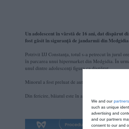
Un adolescent în vârstă de 16 ani, dat dispărut d
fost găsit în siguranță de jandarmii din Medgidia
Potrivit IJJ Constanța, totul s-a petrecut în jurul 
în parcarea unui hipermarket din Medgidia. În urma l
unul dintre adolescenți figura ca dispărut.
Minorul a fost preluat de autorități și, după miezul
Din fericire, băiatul este în afara oricărui pericol, i
We and our
partners
such as unique ident
advertising and con
and our partners may
consent to our and o