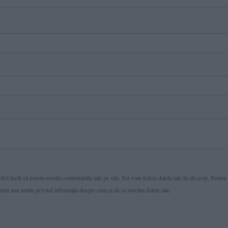
fel încât să putem urmări comentariile tale pe site. Nu vom folosi datele tale în alt scop. Pentru
primi mai multe privind informaţii despre cum și de ce stocăm datele tale.