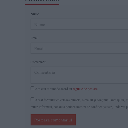
Nume
Email
Comentariu
Am citit si sunt de acord cu
regulile de postare
.
Acest formular colectează numele, e-mailul şi conținutul mesajului, ast
multe informaţii, consultă politica noastră de confidenţialitate, unde vei 
Posteaza comentariul