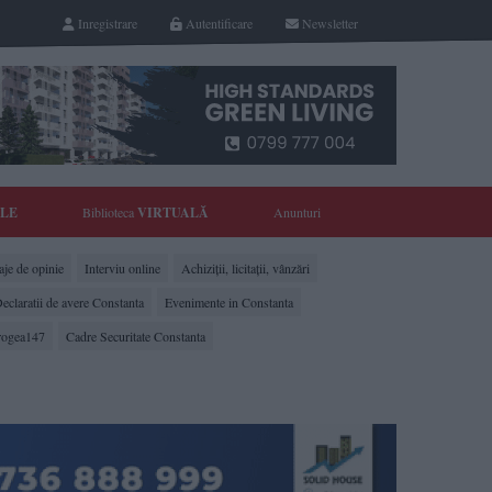
Inregistrare
Autentificare
Newsletter
YLE
Biblioteca
VIRTUALĂ
Anunturi
je de opinie
Interviu online
Achiziții, licitații, vânzări
eclaratii de avere Constanta
Evenimente in Constanta
rogea147
Cadre Securitate Constanta