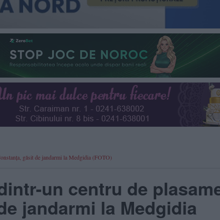
Constanța, găsit de jandarmi la Medgidia (FOTO)
dintr-un centru de plasam
 de jandarmi la Medgidia