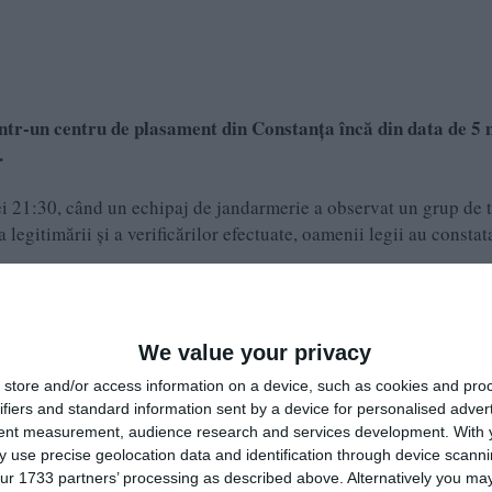
intr-un centru de plasament din Constanța încă din data de 5 
.
orei 21:30, când un echipaj de jandarmerie a observat un grup de t
egitimării și a verificărilor efectuate, oamenii legii au constat
 nopții, predat reprezentanților centrului de plasament din Const
We value your privacy
ar intervenția s-a încheiat fără incidente.
store and/or access information on a device, such as cookies and pro
ifiers and standard information sent by a device for personalised adver
tent measurement, audience research and services development.
With 
 use precise geolocation data and identification through device scanni
ur 1733 partners’ processing as described above. Alternatively you may 