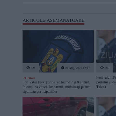
ARTICOLE ASEMANATOARE
328
06 Aug, 2026 12:17
269
Festivalul „P
IJJ Tulcea
Festivalul Folk Țestos are loc pe 7 și 8 august,
portului și d
în comuna Greci. Jandarmii, mobilizați pentru
Tulcea
siguranța participanților