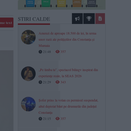
STIRI CALDE
me text
Amenzi de aproape 18.500 de lei, în urma
unor razii ale polițiștilor din Constanța și
Mamaia
21:48
357
„Pe limba ta”, spectacol bilingv inspirat din
experiențe reale, la SEAS 2026
21:29
343
Șofer prins la volan cu permisul suspendat,
altul depistat băut pe drumurile din județul
Constanța
21:15
357