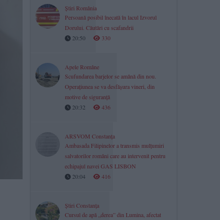
Știri România
Persoană posibil înecată în lacul Izvorul
Dorului. Căutări cu scafandrii
20:50
330
Apele Române
Scufundarea barjelor se amână din nou.
Operațiunea se va desfășura vineri, din
motive de siguranță
20:32
436
ARSVOM Constanța
Ambasada Filipinelor a transmis mulțumiri
salvatorilor români care au intervenit pentru
echipajul navei GAS LISBON
20:04
416
Știri Constanța
Cursul de apă „derea” din Lumina, afectat