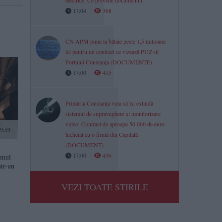
electrice. Ce prevede documentul
17:04
368
CN APM pune la bătaie peste 1,5 milioane
lei pentru un contract ce vizează PUZ-ul
Portului Constanța (DOCUMENTE)
17:00
415
Primăria Constanța vrea să își extindă
sistemul de supraveghere și monitorizare
video. Contract de aproape 50.000 de euro
9:59
încheiat cu o firmă din Capitală
(DOCUMENT)
17:00
436
imul
ntr-un
VEZI TOATE STIRILE