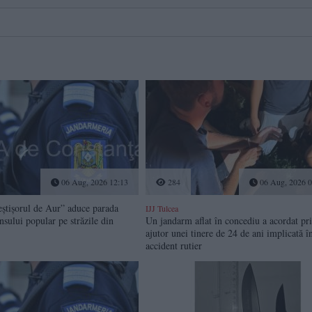
06 Aug, 2026 12:13
284
06 Aug, 2026 0
eștișorul de Aur” aduce parada
IJJ Tulcea
ansului popular pe străzile din
Un jandarm aflat în concediu a acordat pr
ajutor unei tinere de 24 de ani implicată î
accident rutier