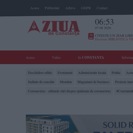
Acasa
Publicitate
Arhiva
GDPR
Contact
06:53
07 08 2026
CITESTE UN ZIAR LIBE
Deschide BIBLIOTECA V
Acasa
Video
In
CONSTANTA
Informa
Deschidere editie
Eveniment
Administratie locala
Politic
Actua
Sedinte de consiliu
Monden
Magazinul de business
Proiecte imo
Coronavirus - ultimele stiri despre epidemia de coronavirus
#Constanta