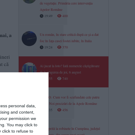
de vegetație. Primăria cere intervenția
Apelor Române
19:49
400
mai, a
Un român, în stare critică după ce și-a dat
foc în fața casei fostei iubite, în Italia
19:24
370
ineri
at că
Ai jucat la loto? Iată numerele câștigătoare
de la tragerea de joi, 6 august
18:55
740
anța.
VIDEO. Cum vor fi scufundate cele patru
barje? Noi precizări de la Apele Române
cess personal data,
18:35
456
tising and content,
your permission we
ng. You may click to
Apă oprită la robinete în Cumpăna, județul
click to refuse to
Constanța, din cauza unei avarii