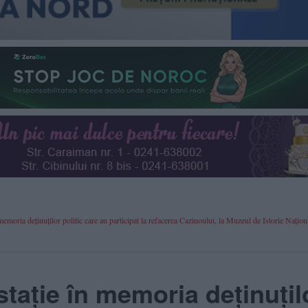
ia deținuților politic care au participat la refacerea Cazinoului, la Muzeul de Istorie Naționa
ație în memoria deținuțil