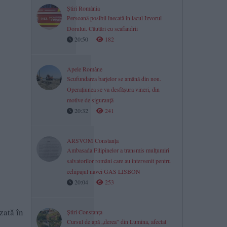
Știri România
Persoană posibil înecată în lacul Izvorul
Dorului. Căutări cu scafandrii
20:50
182
Apele Române
Scufundarea barjelor se amână din nou.
Operațiunea se va desfășura vineri, din
motive de siguranță
20:32
241
ARSVOM Constanța
Ambasada Filipinelor a transmis mulțumiri
salvatorilor români care au intervenit pentru
echipajul navei GAS LISBON
20:04
253
zată în
Știri Constanța
Cursul de apă „derea” din Lumina, afectat