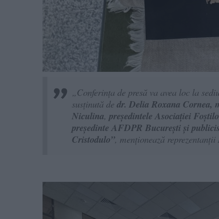
„Conferința de presă va avea loc la sedi
susținută de
dr. Delia Roxana Cornea
Niculina
,
președintele Asociației Foști
președinte AFDPR București și publicistu
Cristodulo”
, menționează reprezentanții