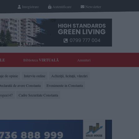
Inregistrare
Autentificare
Newsletter
YLE
Biblioteca
VIRTUALĂ
Anunturi
je de opinie
Interviu online
Achiziții, licitații, vânzări
eclaratii de avere Constanta
Evenimente in Constanta
rogea147
Cadre Securitate Constanta