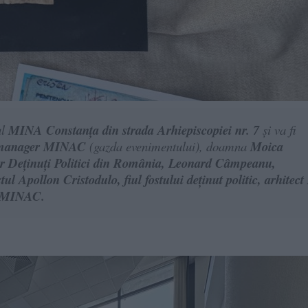
ul
MINA Constanța din strada Arhiepiscopiei nr. 7
și va fi
, manager MINAC
(gazda evenimentului), doamna
Moica
lor Deținuți Politici din România, Leonard Câmpeanu,
l Apollon Cristodulo, fiul fostului deținut politic, arhitect
MINAC.