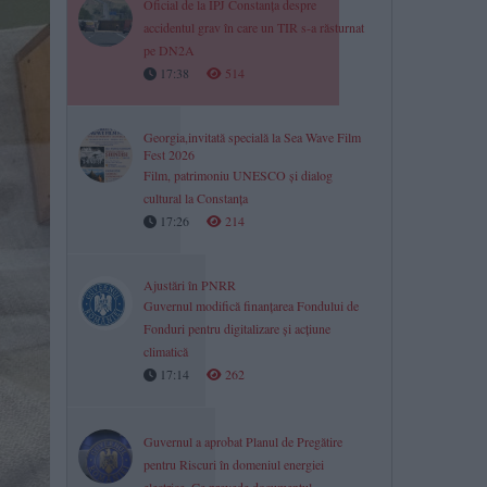
Oficial de la IPJ Constanța despre
accidentul grav în care un TIR s-a răsturnat
pe DN2A
17:38
514
Georgia,invitată specială la Sea Wave Film
Fest 2026
Film, patrimoniu UNESCO și dialog
cultural la Constanța
17:26
214
Ajustări în PNRR
Guvernul modifică finanțarea Fondului de
Fonduri pentru digitalizare și acțiune
climatică
17:14
262
Guvernul a aprobat Planul de Pregătire
pentru Riscuri în domeniul energiei