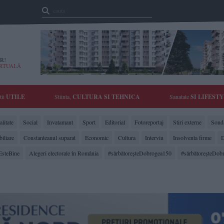
R!
IRTUALĂ
tii
UTILE
Stiinta,
CULTURA SI TEHNICA
Sanatate
SI LIFEST
litate
Social
Invatamant
Sport
Editorial
Fotoreportaj
Stiri externe
Sonda
biliare
Constanteanul suparat
Economic
Cultura
Interviu
Insolventa firme
D
EsteBine
Alegeri electorale în România
#sărbătoreşteDobrogea150
#sărbătoreşteDob