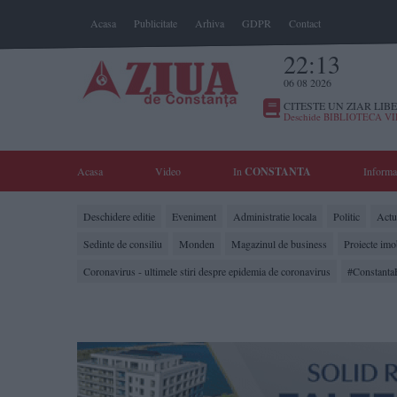
Acasa
Publicitate
Arhiva
GDPR
Contact
22:13
06 08 2026
CITESTE UN ZIAR LIBE
Deschide BIBLIOTECA V
Acasa
Video
In
CONSTANTA
Informa
Deschidere editie
Eveniment
Administratie locala
Politic
Actua
Sedinte de consiliu
Monden
Magazinul de business
Proiecte imo
Coronavirus - ultimele stiri despre epidemia de coronavirus
#Constanta