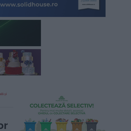
lă și
or