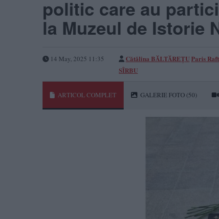
politic care au partic
la Muzeul de Istorie 
Cătălina BĂLTĂREȚU
Paris Raft
14 May, 2025 11:35
SÎRBU
ARTICOL COMPLET
GALERIE FOTO
(50)