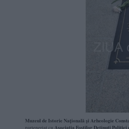
Muzeul de Istorie Națională și Arheologie Const
Asociația Foștilor Deținuți Politic
parteneriat cu