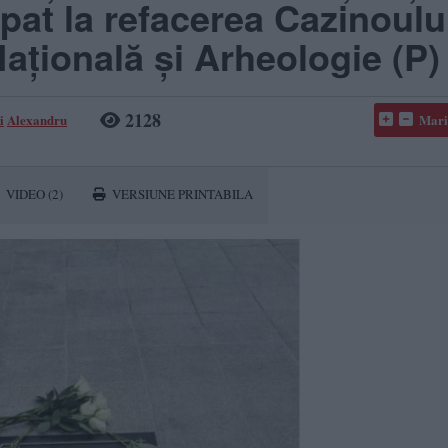
ipat la refacerea Cazinoulu
Națională și Arheologie (P)
2128
i
Alexandru
Mari
VIDEO
(2)
VERSIUNE PRINTABILA