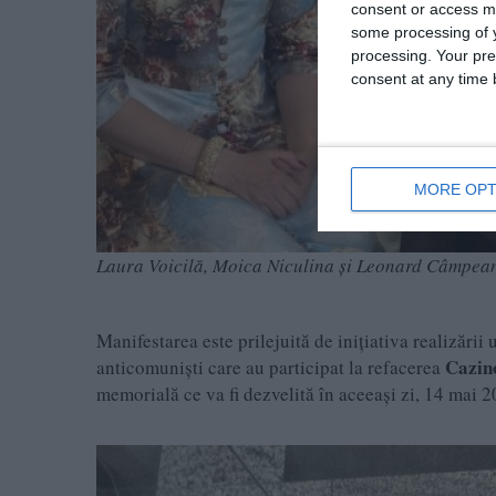
consent or access m
some processing of y
processing. Your pre
consent at any time b
MORE OPT
Laura Voicilă, Moica Niculina și Leonard Câmpea
Manifestarea este prilejuită de inițiativa realizării
Cazin
anticomuniști care au participat la refacerea
memorială ce va fi dezvelită în aceeași zi, 14 mai 2