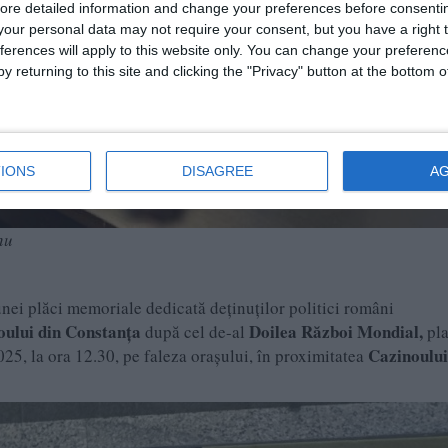
ore detailed information and change your preferences before consenti
our personal data may not require your consent, but you have a right t
ferences will apply to this website only. You can change your preferen
y returning to this site and clicking the "Privacy" button at the bottom
IONS
DISAGREE
A
nu
 unei plăci memoriale dedicată deținuților politici români
oului din Constanța
Doilea Război Mondial,
după cel de-al
pl
Cazinoului
025, la ora 12.30, pe faleza orașului, în proximitatea