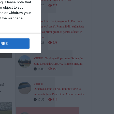
ng.
Please note that
18:26
327
o object to such
ces or withdraw your
 of the webpage.
Guvernul lansează programul „Diaspora
Investește Acasă”. Românii din străinătate
vor putea primi granturi pentru afaceri în
România
18:21
258
GREE
VIDEO. Navă eșuată pe brațul Sulina, în
zona localității Gorgova. Primele imagini
18:08
458
acă
VIDEO
Dunărea a atins un nou minim istoric la
.
intrarea în țară. Precizările Apelor Române
17:52
319