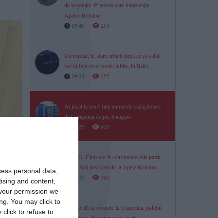
de vegetație. Primăria cere intervenția
Apelor Române
19:49
253
Un român, în stare critică după ce și-a dat
foc în fața casei fostei iubite, în Italia
19:24
255
Ai jucat la loto? Iată numerele câștigătoare
de la tragerea de joi, 6 august
18:55
613
VIDEO. Cum vor fi scufundate cele patru
barje? Noi precizări de la Apele Române
cess personal data,
18:35
341
tising and content,
your permission we
ng. You may click to
Apă oprită la robinete în Cumpăna, județul
click to refuse to
Constanța, din cauza unei avarii