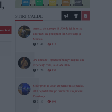
i,
STIRI CALDE
Amenzi de aproape 18.500 de lei, în urma
me text
unor razii ale polițiștilor din Constanța și
Mamaia
21:48
117
„Pe limba ta”, spectacol bilingv inspirat din
experiențe reale, la SEAS 2026
21:29
157
Șofer prins la volan cu permisul suspendat,
altul depistat băut pe drumurile din județul
Constanța
21:15
191