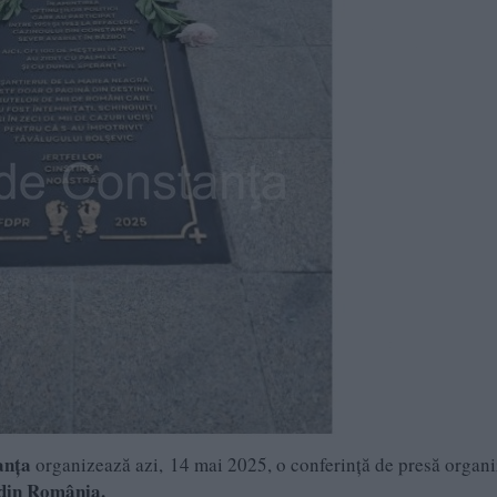
anța
organizează azi, 14 mai 2025, o conferință de presă organi
i din România.