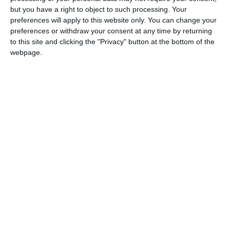
Ti-a placut articolul?
but you have a right to object to such processing. Your
preferences will apply to this website only. You can change your
preferences or withdraw your consent at any time by returning
to this site and clicking the "Privacy" button at the bottom of the
webpage.
COMENTARII
Nume
Email
Comentariu