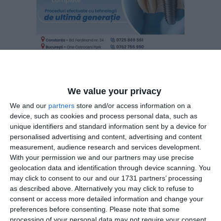
We value your privacy
Citește și:
We and our
partners
store and/or access information on a
LIVE VIDEO+TEXT Volumul „Agatha Nicolau - Din
device, such as cookies and process personal data, such as
Dragoste“, lansat la Biblioteca Județeană IN Roman din
unique identifiers and standard information sent by a device for
Constanța (GALERIE FOTO+VIDEO)
personalised advertising and content, advertising and content
measurement, audience research and services development.
With your permission we and our partners may use precise
Adaugă-ne ca sursă în Google
geolocation data and identification through device scanning. You
Urmărește-ne pe Google News
may click to consent to our and our 1731 partners’ processing
as described above. Alternatively you may click to refuse to
Urmărește-ne pe Whatsapp
consent or access more detailed information and change your
preferences before consenting.
Please note that some
processing of your personal data may not require your consent,