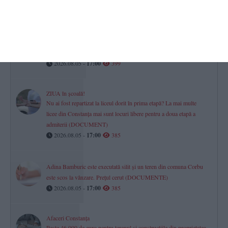
2026.08.05 -
17:00
585
Scandal arbitrat în instanță
Trei frați, acuzați că au lovit cu sălbăticie un taximetrist! Contestație
la Curtea de Apel Constanța
2026.08.05 -
17:00
399
ZIUA în școală!
Nu ai fost repartizat la liceul dorit în prima etapă? La mai multe
licee din Constanța mai sunt locuri libere pentru a doua etapă a
admiterii (DOCUMENT)
2026.08.05 -
17:00
385
Adina Bamburic este executată silit și un teren din comuna Corbu
este scos la vânzare. Prețul cerut (DOCUMENTE)
2026.08.05 -
17:00
385
Afaceri Constanța
Peste 46.000 de euro pentru terenul și construcțiile din proprietatea