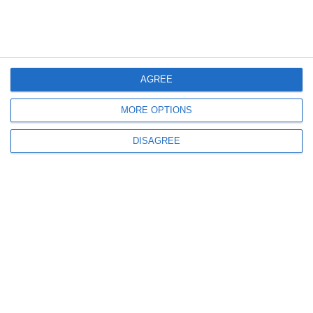
AGREE
1591
13 Sep, 2024 10:18
MORE OPTIONS
Aneta Forna Christu, la ceas aniversar!
Actrița originară din Constanța, întruchiparea artei de a mănui păpușile
DISAGREE
3017
12 Jun, 2024 10:48
Născută la Constanța
Anaid Tavitian, la ceas aniversar!