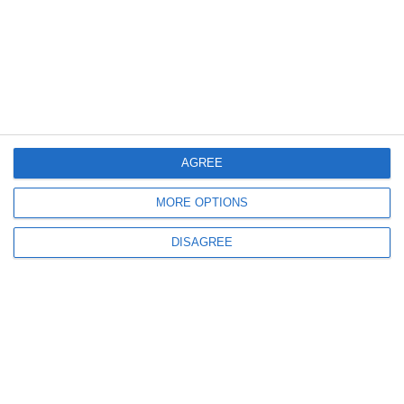
587
24 Jul, 2026 08:05
CT Bus anunță modificări temporare pe liniile 42 și 102 în municipiul
Constanța
AGREE
MORE OPTIONS
693
22 Jul, 2026 09:18
DISAGREE
Autobuzele de pe liniile 42 și City Tour nu mai ajung în Portul Tomis! De
ce a fost luată această decizie