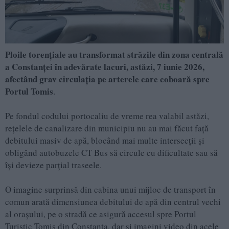
Ploile torențiale au transformat străzile din zona centrală
a Constanței în adevărate lacuri, astăzi, 7 iunie 2026,
afectând grav circulația pe arterele care coboară spre
Portul Tomis
.
Pe fondul codului portocaliu de vreme rea valabil astăzi,
rețelele de canalizare din municipiu nu au mai făcut față
debitului masiv de apă, blocând mai multe intersecții și
obligând autobuzele CT Bus să circule cu dificultate sau să
își devieze parțial traseele.
O imagine surprinsă din cabina unui mijloc de transport în
comun arată dimensiunea debitului de apă din centrul vechi
al orașului, pe o stradă ce asigură accesul spre Portul
Turistic Tomis din Constanța, dar și imagini video din acele