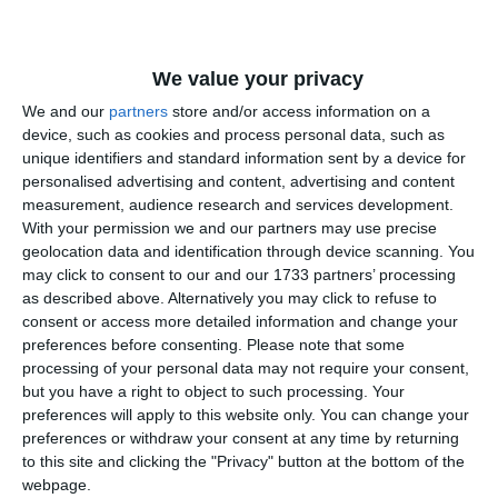
We value your privacy
We and our
partners
store and/or access information on a
device, such as cookies and process personal data, such as
unique identifiers and standard information sent by a device for
Citește și:
personalised advertising and content, advertising and content
FOTO+VIDEOConstanța sub ape! Străzi inundate,
measurement, audience research and services development.
oameni blocați și dificultăți majore de deplasare în oraș
With your permission we and our partners may use precise
geolocation data and identification through device scanning. You
may click to consent to our and our 1733 partners’ processing
Adaugă-ne ca sursă în Google
as described above. Alternatively you may click to refuse to
Urmărește-ne pe Google News
consent or access more detailed information and change your
preferences before consenting.
Please note that some
Urmărește-ne pe Whatsapp
processing of your personal data may not require your consent,
but you have a right to object to such processing. Your
preferences will apply to this website only. You can change your
preferences or withdraw your consent at any time by returning
to this site and clicking the "Privacy" button at the bottom of the
Vezi toate STIRILE VIDEO!
webpage.