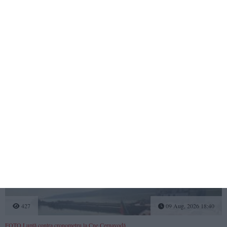
400
09 Aug, 2026 18:54
Controale în forță în stațiunea Costinești
Razie împotriva hoților și a celor care tulbură ordinea publică pe litoral
427
09 Aug, 2026 18:40
FOTO.Luptă contra cronometru la Cne Cernavodă