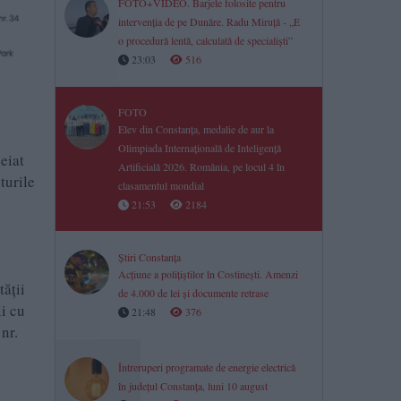
FOTO+VIDEO. Barjele folosite pentru
intervenția de pe Dunăre. Radu Miruță - „E
o procedură lentă, calculată de specialiști”
23:03
516
FOTO
Elev din Constanța, medalie de aur la
Olimpiada Internațională de Inteligență
eiat
Artificială 2026. România, pe locul 4 în
turile
clasamentul mondial
21:53
2184
Știri Constanța
Acțiune a polițiștilor în Costinești. Amenzi
ăţii
de 4.000 de lei și documente retrase
i cu
21:48
376
nr.
Întreruperi programate de energie electrică
în județul Constanța, luni 10 august