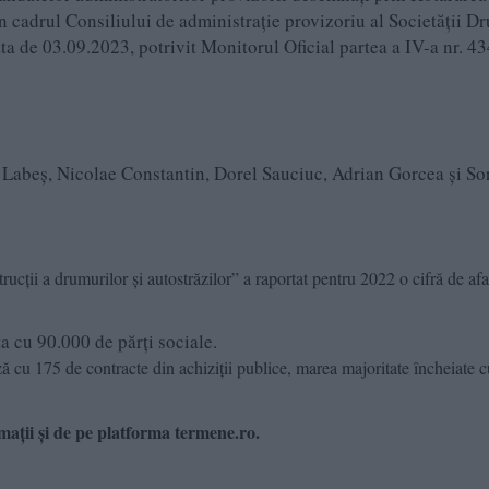
 cadrul Consiliului de administraţie provizoriu al Societăţii D
ta de 03.09.2023, potrivit Monitorul Oficial partea a IV-a nr. 4
an Labeș, Nicolae Constantin, Dorel Sauciuc, Adrian Gorcea și So
rucții a drumurilor și autostrăzilor” a raportat pentru 2022 o cifră de afa
a cu 90.000 de părți sociale.
 cu 175 de contracte din achiziții publice, marea majoritate încheiate c
mații și de pe platforma termene.ro.