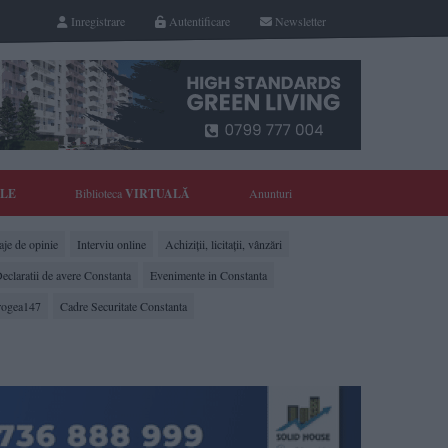
Inregistrare
Autentificare
Newsletter
YLE
Biblioteca
VIRTUALĂ
Anunturi
je de opinie
Interviu online
Achiziții, licitații, vânzări
eclaratii de avere Constanta
Evenimente in Constanta
rogea147
Cadre Securitate Constanta