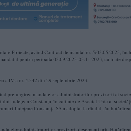
ntare Proiecte, având Contract de mandat nr. 5/03.05.2023, înch
e mandatul pentru perioada 03.09.2023-03.11.2023, cu toate drep
tea a IV-a nr. 4.342 din 29 septembrie 2023.
nd prelungirea mandatelor administratorilor provizorii ai societ
lui Judeţean Constanţa, în calitate de Asociat Unic al societăţi
Drumuri Județene Constanța SA a adoptat la rândul său hotărârea 
mandatelor administratorilor provizorii desemnaţi prin Hotărârea