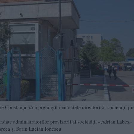
e Constanța SA a prelungit mandatele directorilor societății pîn
ndate administratorilor provizorii ai societăţii - Adrian Labeș,
orcea și Sorin Lucian Ionescu