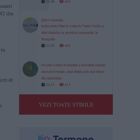
21:38
693
rumuri
342 din
Știri Constanța
Șofer prins băut la volan în Vama Veche și
altul depistat cu permisul suspendat, la
Mangalia
21:25
405
rin
Nivelul scăzut al Dunării a dezvăluit ruinele
unui pod roman, unul dintre cele mai lungi
din antichitate
ceri de
21:11
413
VEZI TOATE STIRILE
u