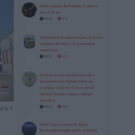
Doliu în sportul din România. A murit la
doar 25 de ani
09:46
174
Transporturile de material lemnos, în vizorul
polițiștilor din Tulcea. Ce au descoperit
oamenii legii
09:33
174
Firma în care este asociată fosta soție a
procurorului Gigi Valentin Ștefan din
Constanța, vizată într-un dosar privind
deșeurile. Instanța a dispus o măsură
preventivă
09:22
354
ă la 3
DNSC trage un semnal de alarmă
Recomandări esențiale pentru securitatea