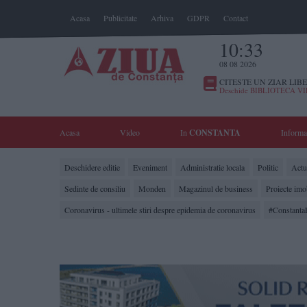
Acasa
Publicitate
Arhiva
GDPR
Contact
10:33
08 08 2026
CITESTE UN ZIAR LIBE
Deschide BIBLIOTECA V
Acasa
Video
In
CONSTANTA
Informa
Deschidere editie
Eveniment
Administratie locala
Politic
Actua
Sedinte de consiliu
Monden
Magazinul de business
Proiecte imo
Coronavirus - ultimele stiri despre epidemia de coronavirus
#Constanta