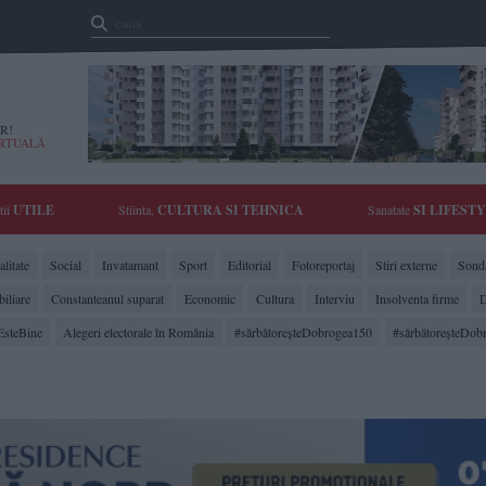
R!
IRTUALĂ
tii
UTILE
Stiinta,
CULTURA SI TEHNICA
Sanatate
SI LIFEST
litate
Social
Invatamant
Sport
Editorial
Fotoreportaj
Stiri externe
Sonda
biliare
Constanteanul suparat
Economic
Cultura
Interviu
Insolventa firme
D
EsteBine
Alegeri electorale în România
#sărbătoreşteDobrogea150
#sărbătoreşteDob