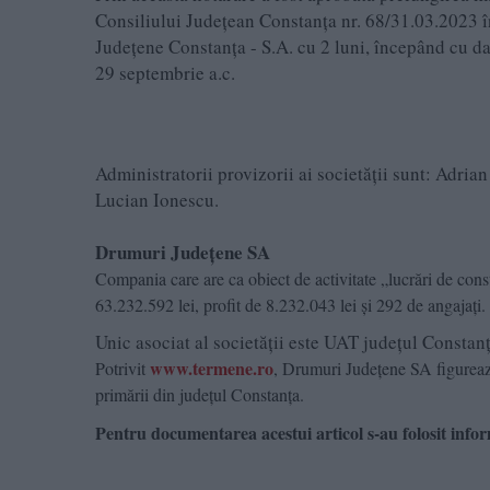
Consiliului Judeţean Constanţa nr. 68/31.03.2023 în
Judeţene Constanţa - S.A. cu 2 luni, începând cu da
29 septembrie a.c.
Administratorii provizorii ai societății sunt: Adri
Lucian Ionescu.
Drumuri Județene SA
Compania care are ca obiect de activitate „lucrări de const
63.232.592 lei, profit de 8.232.043 lei și 292 de angajați.
Unic asociat al societății este UAT județul Constanț
www.termene.ro
Potrivit
, Drumuri Județene SA figurează
primării din județul Constanța.
Pentru documentarea acestui articol s-au folosit infor