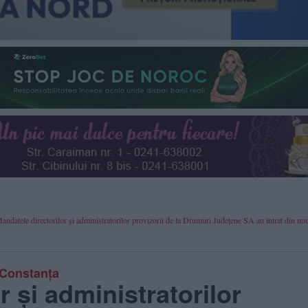
Mandatele directorilor și administratorilor provizorii de la Drumuri Județene SA au intrat din no
l Constanța
r și administratorilor