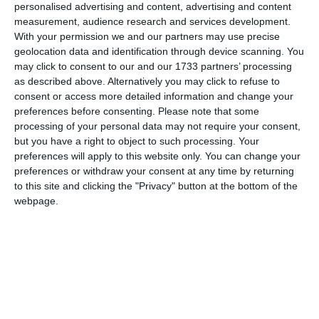
personalised advertising and content, advertising and content
measurement, audience research and services development.
With your permission we and our partners may use precise
Comentariu
geolocation data and identification through device scanning. You
may click to consent to our and our 1733 partners’ processing
as described above. Alternatively you may click to refuse to
consent or access more detailed information and change your
Am citit si sunt de acord cu
regulile de postare
.
preferences before consenting.
Please note that some
processing of your personal data may not require your consent,
Acest formular colectează numele, e-mailul şi conținutul mesajului, astfel încât
but you have a right to object to such processing. Your
să putem urmări comentariile tale pe site. Nu vom folosi datele tale în alt scop.
preferences will apply to this website only. You can change your
Pentru mai multe informaţii, consultă politica noastră de confidenţialitate, unde vei
preferences or withdraw your consent at any time by returning
to this site and clicking the "Privacy" button at the bottom of the
primi mai multe privind informaţii despre cum și de ce stocăm datele tale.
webpage.
Posteaza comentariul
ARTICOLE ASEMANATOARE