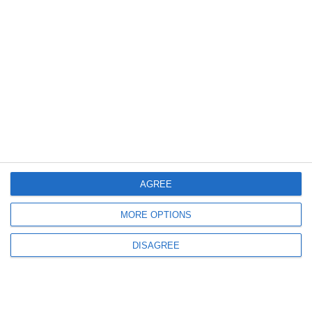
2108
12 Feb, 2026 10:39
Percheziții DNA la Spitalul Municipal Medgidia!
AGREE
MORE OPTIONS
DISAGREE
797
07 Feb, 2026 09:29
Oficial de la DNA despre reținerea a trei oficiali din Primăria Sectorului 5
într-un dosar de corupție imobiliară