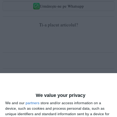
Urmărește-ne pe Whatsapp
Ti-a placut articolul?
COMENTARII
Nume
We value your privacy
We and our
partners
store and/or access information on a
device, such as cookies and process personal data, such as
Email
unique identifiers and standard information sent by a device for