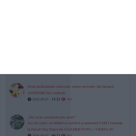
ANM
Cod portocaliu de caniculă și furtuni puternice în mai multe regiuni
ale țării. Dobrogea, sub cod galben de căldură
2026.08.07 -
10:38
402
Atenție șoferi! Aplicarea tarifelor pentru rovinietă și TollRo va
începe la 1 octombrie 2026. Oficial de la CNAIR
2026.08.07 -
09:17
401
Două medicamente cunoscute, retrase preventiv din farmacii.
ANMDMR face verificări
2026.08.07 -
13:22
393
„Hai să ne cunoaștem prin sport!“
Zeci de copii s-au întâlnit cu sportivii și antrenorii CSM Constanța
în Parcul Oleg Danovski (GALERIE FOTO + VIDEO) (P)
2026.08.07 -
09:13
392