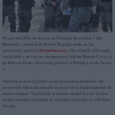
Procurorii DNA au descins la Primăria Sectorului 3 din
București, condusă de Robert Negoiță, unde au loc
StiripeSurse.ro
percheziții, potrivit
. Din primele informații,
verificările i-ar viza pe viceprimarul Adrian Marian Cocoș și
pe Răzvan Graur, directorul general al Poliției Locale Sector
3.
Ancheta ar avea legătură cu reorganizarea primăriei, iar
procurorii ridică documente inclusiv de la departamentul de
resurse umane. Verificările ar urmări modul în care au fost
făcute anumite schimbări în structura instituției și a Poliției
Locale.