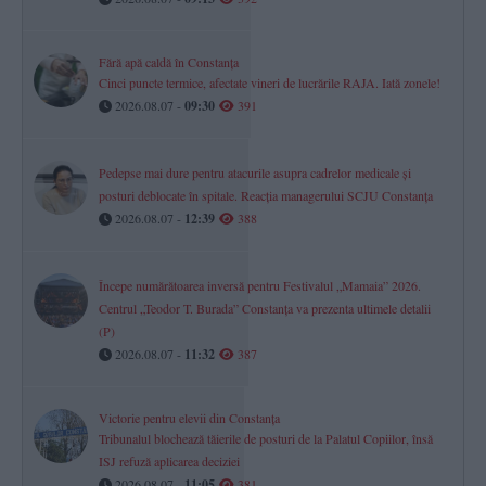
Fără apă caldă în Constanța
Cinci puncte termice, afectate vineri de lucrările RAJA. Iată zonele!
2026.08.07 -
09:30
391
Pedepse mai dure pentru atacurile asupra cadrelor medicale și
posturi deblocate în spitale. Reacția managerului SCJU Constanța
2026.08.07 -
12:39
388
Începe numărătoarea inversă pentru Festivalul „Mamaia” 2026.
Centrul „Teodor T. Burada” Constanța va prezenta ultimele detalii
(P)
2026.08.07 -
11:32
387
Victorie pentru elevii din Constanța
Tribunalul blochează tăierile de posturi de la Palatul Copiilor, însă
ISJ refuză aplicarea deciziei
2026.08.07 -
11:05
381