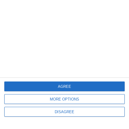
putea fi decisă astăzi la Judecătoria Constanța
530
11 Jun, 2026 13:55
Răsturnare de situație la Curtea de Apel Constanța
IPJ Tulcea câștigă recursul în procesul drepturilor salariale. „Efectul de
domino” pentru orele suplimentare ale polițistului Dincu, blocat de instanță
AGREE
MORE OPTIONS
DISAGREE
400
11 Jun, 2026 10:22