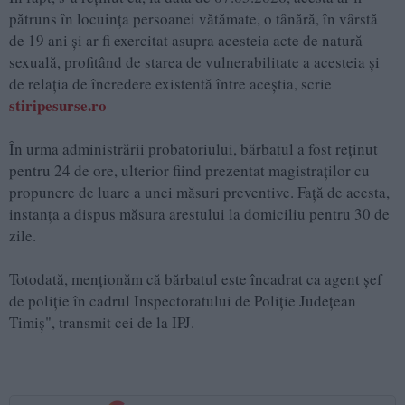
pătruns în locuința persoanei vătămate, o tânără, în vârstă
de 19 ani și ar fi exercitat asupra acesteia acte de natură
sexuală, profitând de starea de vulnerabilitate a acesteia și
de relația de încredere existentă între aceștia, scrie
stiripesurse.ro
În urma administrării probatoriului, bărbatul a fost reținut
pentru 24 de ore, ulterior fiind prezentat magistraților cu
propunere de luare a unei măsuri preventive. Față de acesta,
instanța a dispus măsura arestului la domiciliu pentru 30 de
zile.
Totodată, menționăm că bărbatul este încadrat ca agent șef
de poliție în cadrul Inspectoratului de Poliție Județean
Timiș", transmit cei de la IPJ.