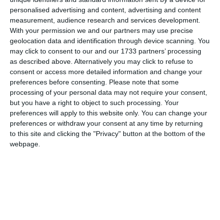
personalised advertising and content, advertising and content
Email
measurement, audience research and services development.
With your permission we and our partners may use precise
geolocation data and identification through device scanning. You
may click to consent to our and our 1733 partners’ processing
Comentariu
as described above. Alternatively you may click to refuse to
consent or access more detailed information and change your
preferences before consenting.
Please note that some
processing of your personal data may not require your consent,
Am citit si sunt de acord cu
regulile de postare
.
but you have a right to object to such processing. Your
preferences will apply to this website only. You can change your
Acest formular colectează numele, e-mailul şi conținutul mesajului, astfel încât
preferences or withdraw your consent at any time by returning
să putem urmări comentariile tale pe site. Nu vom folosi datele tale în alt scop.
to this site and clicking the "Privacy" button at the bottom of the
webpage.
Pentru mai multe informaţii, consultă politica noastră de confidenţialitate, unde vei
primi mai multe privind informaţii despre cum și de ce stocăm datele tale.
Posteaza comentariul