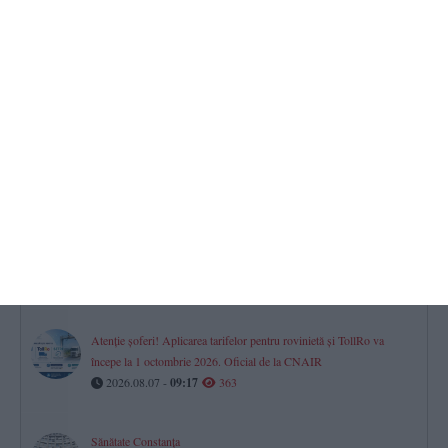
CN APM pune la bătaie peste 1,5 milioane lei pentru un contract
ce vizează PUZ-ul Portului Constanța (DOCUMENTE)
2026.08.06 -
17:00
470
Horoscop pentru vineri, 07 august 2026. O zi a prudenței,
deciziilor financiare și dialogului în relații
2026.08.07 -
08:07
466
Fără apă caldă în Constanța
Cinci puncte termice, afectate vineri de lucrările RAJA. Iată zonele!
2026.08.07 -
09:30
368
Atenție șoferi! Aplicarea tarifelor pentru rovinietă și TollRo va
începe la 1 octombrie 2026. Oficial de la CNAIR
2026.08.07 -
09:17
363
Sănătate Constanța