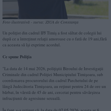
Foto ilustrativă - sursa: ZIUA de Constanța
Un polițist din cadrul IPJ Timiș a fost săltat de colegii lui
după ce a întreținut relații amoroase cu o fată de 19 ani,fără
ca aceasta să își exprime acordul.
Ce spune Poliția
"La data de 14 mai 2026, polițiștii Biroului de Investigații
Criminale din cadrul Poliției Municipiului Timișoara, sub
coordonarea procurorului din cadrul Parchetului de pe
lângă Judecătoria Timișoara, au reținut pentru 24 de ore un
bărbat, în vârstă de 45 de ani, cercetat pentru săvârșirea
infracțiunii de agresiune sexuală.
În fapt, s-a reținut că, la data de 07.05.2026, acesta ar fi