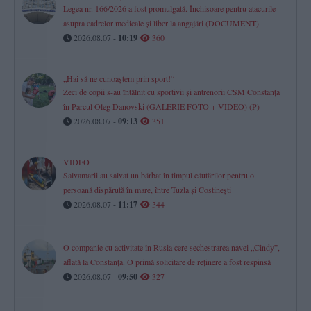
Legea nr. 166/2026 a fost promulgată. Închisoare pentru atacurile
asupra cadrelor medicale și liber la angajări (DOCUMENT)
2026.08.07 -
10:19
360
„Hai să ne cunoaștem prin sport!“
Zeci de copii s-au întâlnit cu sportivii și antrenorii CSM Constanța
în Parcul Oleg Danovski (GALERIE FOTO + VIDEO) (P)
2026.08.07 -
09:13
351
VIDEO
Salvamarii au salvat un bărbat în timpul căutărilor pentru o
persoană dispărută în mare, între Tuzla și Costinești
2026.08.07 -
11:17
344
O companie cu activitate în Rusia cere sechestrarea navei „Cindy”,
aflată la Constanța. O primă solicitare de reținere a fost respinsă
2026.08.07 -
09:50
327