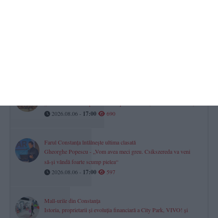
TOP STIRI
Lista completă a șefilor din justiția dobrogeană
Peste jumătate din conducerea instanțelor și parchetelor este
asigurată prin delegare
2026.08.06 -
17:00
1449
Turneul Memorial „Doru Ghimeș“ 2026 s-a disputat la Mamaia.
„Vei rămâne mereu parte din echipa noastră!“ (GALERIE FOTO)
2026.08.06 -
17:00
690
Farul Constanța întâlnește ultima clasată
Gheorghe Popescu - „Vom avea meci greu. Csikszereda va veni
să-și vândă foarte scump pielea“
2026.08.06 -
17:00
597
Mall-urile din Constanța
Istoria, proprietarii și evoluția financiară a City Park, VIVO! și