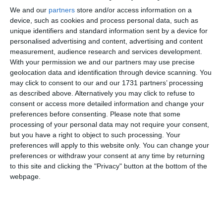
We and our
partners
store and/or access information on a
device, such as cookies and process personal data, such as
unique identifiers and standard information sent by a device for
personalised advertising and content, advertising and content
measurement, audience research and services development.
With your permission we and our partners may use precise
geolocation data and identification through device scanning. You
may click to consent to our and our 1731 partners’ processing
as described above. Alternatively you may click to refuse to
consent or access more detailed information and change your
preferences before consenting.
Please note that some
processing of your personal data may not require your consent,
but you have a right to object to such processing. Your
preferences will apply to this website only. You can change your
preferences or withdraw your consent at any time by returning
De asemenea, au fost descoperite și
to this site and clicking the "Privacy" button at the bottom of the
indisponibilizate articole pirotehnice din
webpage.
categoria F3- nedestinate publicului larg.
Totodată, au mai fost descoperite 2