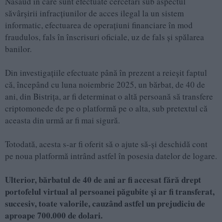
Năsăud în care sunt efectuate cercetări sub aspectul
săvârșirii infracțiunilor de acces ilegal la un sistem
informatic, efectuarea de operațiuni financiare în mod
fraudulos, fals în înscrisuri oficiale, uz de fals și spălarea
banilor.
Din investigațiile efectuate până în prezent a reieșit faptul
că, începând cu luna noiembrie 2025, un bărbat, de 40 de
ani, din Bistrița, ar fi determinat o altă persoană să transfere
criptomonede de pe o platformă pe o alta, sub pretextul că
aceasta din urmă ar fi mai sigură.
Totodată, acesta s-ar fi oferit să o ajute să-și deschidă cont
pe noua platformă intrând astfel în posesia datelor de logare.
Ulterior, bărbatul de 40 de ani ar fi accesat fără drept
portofelul virtual al persoanei păgubite și ar fi transferat,
succesiv, toate valorile, cauzând astfel un prejudiciu de
aproape 700.000 de dolari.