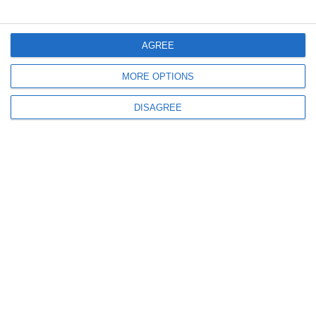
AGREE
MORE OPTIONS
547
01 Aug, 2026 14:39
DISAGREE
Accident rutier pe DN 22, la Niculițel
două persoane au fost rănite, iar traficul este blocat pe ambele sensuri
690
01 Aug, 2026 13:47
Accident pe DN 39, între Agigea și Eforie Nord
Trafic îngreunat și coloane de mașini spre Constanța