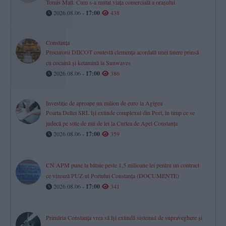
Tomis Mall. Cum s-a mutat viața comercială a orașului
2026.08.06 -
17:00
438
Constanța
Procurorii DIICOT contestă clemența acordată unei tinere prinsă
cu cocaină și ketamină la Sunwaves
2026.08.06 -
17:00
386
Investiție de aproape un milion de euro la Agigea
Poarta Deltei SRL își extinde complexul din Port, în timp ce se
judecă pe sute de mii de lei la Curtea de Apel Constanța
2026.08.06 -
17:00
359
CN APM pune la bătaie peste 1,5 milioane lei pentru un contract
ce vizează PUZ-ul Portului Constanța (DOCUMENTE)
2026.08.06 -
17:00
341
Primăria Constanța vrea să își extindă sistemul de supraveghere și