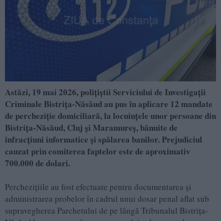
Astăzi, 19 mai 2026, polițiștii Serviciului de Investigații
Criminale Bistrița-Năsăud au pus în aplicare 12 mandate
de percheziție domiciliară, la locuințele unor persoane din
Bistrița-Năsăud, Cluj și Maramureș, bănuite de
infracțiuni informatice și spălarea banilor. Prejudiciul
cauzat prin comiterea faptelor este de aproximativ
700.000 de dolari.
Perchezițiile au fost efectuate pentru documentarea și
administrarea probelor în cadrul unui dosar penal aflat sub
supravegherea Parchetului de pe lângă Tribunalul Bistrița-