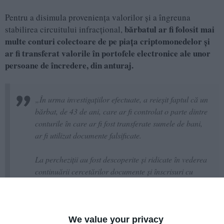
Pentru a disimula proveniența valorilor și a îngreuna
bărbatul ar fi folosit mai
stabilirea circuitului infracțional,
multe conturi colectoare de pe piața criptomonedelor și
ar fi transferat valorile în portofele electronice ale unor
persoane de încredere, din anturaj.
„În urma investigațiilor efectuate, a reieșit faptul că un
bărbat, de 43 de ani, care ar fi controlat o parte dintre
conturile în care ar fi fost transferate sumele de bani,
ar fi utilizat documente falsificate.
La percheziții au fost descoperite și ridicate în vederea
continuării cercetărilor documente și înscrisuri cu
valoare probatorie, carduri și stick-uri de memorie,
laptopuri și calculatoare.
We value your privacy