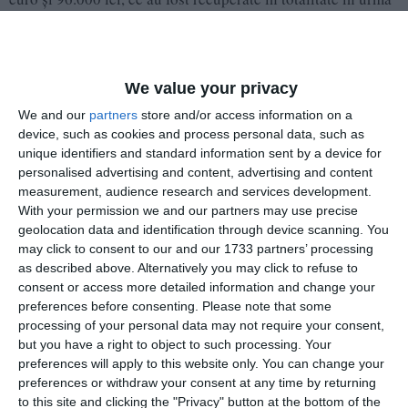
depistării inculpatului de către organele de poliţie în timp ce
se deplasa către municipiul Galaţi.
Judecătorul de drepturi şi libertăţi din cadrul Judecătoriei
We value your privacy
Constanţa a respins propunerea formulată şi a dispus luarea
We and our
partners
store and/or access information on a
faţă de inculpat a măsurii arestului la domiciliu pe o
device, such as cookies and process personal data, such as
perioadă de 30 de zile.
unique identifiers and standard information sent by a device for
personalised advertising and content, advertising and content
measurement, audience research and services development.
Precizăm că punerea în mişcare a acţiunii penale este o
With your permission we and our partners may use precise
etapă a procesului penal reglementată de Codul de
geolocation data and identification through device scanning. You
procedură penală, având ca scop crearea cadrului procesual
may click to consent to our and our 1733 partners’ processing
de administrare a probatoriului, activitate care nu poate în
as described above. Alternatively you may click to refuse to
nicio situaţie să înfrângă principiul prezumţiei de
consent or access more detailed information and change your
nevinovăţie.
preferences before consenting.
Please note that some
processing of your personal data may not require your consent,
but you have a right to object to such processing. Your
Adaugă-ne ca sursă în Google
preferences will apply to this website only. You can change your
Urmărește-ne pe Google News
preferences or withdraw your consent at any time by returning
to this site and clicking the "Privacy" button at the bottom of the