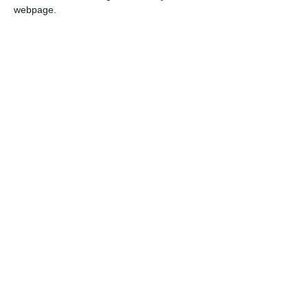
Urmărește-ne pe Whatsapp
webpage.
Ti-a placut articolul?
COMENTARII
Nume
Email