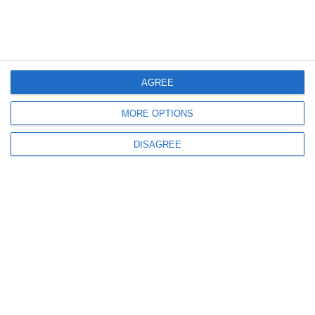
2286
17 Mar, 2016 10:48
Compartimentul de informare şi relaţii publice din cadrul Parchetului de pe
AGREE
lângă Judecătoria Constanţa este împuternicit să aducă la cunoştinţa opiniei
publice următoarele II
MORE OPTIONS
DISAGREE
1955
17 Mar, 2016 10:47
Compartimentul de informare şi relaţii publice din cadrul Parchetului de pe
lângă Judecătoria Constanţa este împuternicit să aducă la cunoştinţa opiniei
publice următoarele