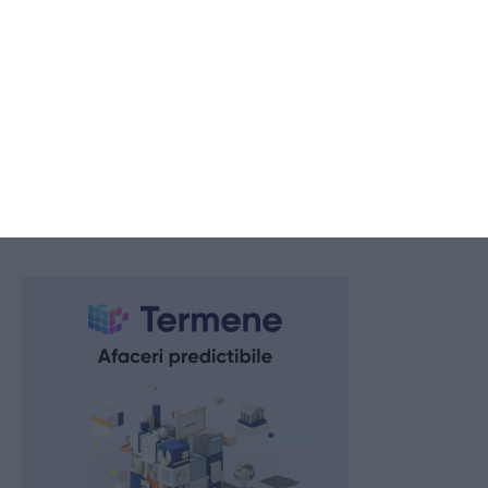
Ne sperie sau nu Planul de Risc în Energie aprobat de Guvern?
2026.08.07 -
17:00
307
„Agenda Culturală România - Turcia 2026” ajunge și la Constanța
Roxana Zidaru - „Patrimoniul comun poate deveni o sursă de
apropiere”
2026.08.07 -
17:00
288