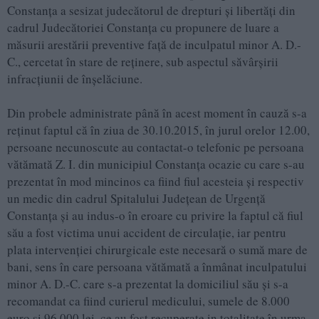
Constanţa a sesizat judecătorul de drepturi şi libertăţi din
cadrul Judecătoriei Constanţa cu propunere de luare a
măsurii arestării preventive faţă de inculpatul minor A. D.-
C., cercetat în stare de reţinere, sub aspectul săvârşirii
infracţiunii de înşelăciune.
Din probele administrate până în acest moment în cauză s-a
reţinut faptul că în ziua de 30.10.2015, în jurul orelor 12.00,
persoane necunoscute au contactat-o telefonic pe persoana
vătămată Z. I. din municipiul Constanţa ocazie cu care s-au
prezentat în mod mincinos ca fiind fiul acesteia şi respectiv
un medic din cadrul Spitalului Judeţean de Urgenţă
Constanţa şi au indus-o în eroare cu privire la faptul că fiul
său a fost victima unui accident de circulaţie, iar pentru
plata intervenţiei chirurgicale este necesară o sumă mare de
bani, sens în care persoana vătămată a înmânat inculpatului
minor A. D.-C. care s-a prezentat la domiciliul său şi s-a
recomandat ca fiind curierul medicului, sumele de 8.000
euro şi 96.000 lei, ce au fost recuperate in totalitate în urma