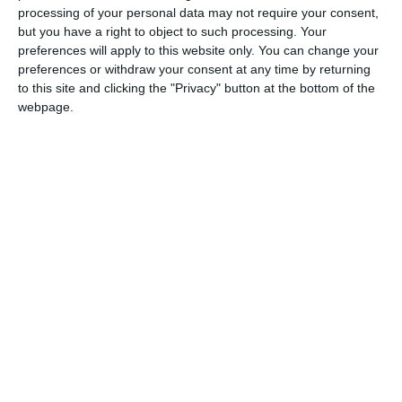
intervenit reabilitarea, amnistia post-condamnatorie sau
processing of your personal data may not require your consent,
dezincriminarea faptei;
but you have a right to object to such processing. Your
preferences will apply to this website only. You can change your
nu le-a fost interzis dreptul de a ocupa o funcție publică
preferences or withdraw your consent at any time by returning
sau de a exercita profesia ori activitatea în executarea căreia
to this site and clicking the "Privacy" button at the bottom of the
a săvârșit fapta, prin hotărâre judecătorească definitivă, în
webpage.
condițiile legii;
nu a fost destituită dintr-o funcție publică sau nu i-a încetat
contractul individual de muncă pentru motive disciplinare
în ultimii 3 ani;
nu a fost lucrător a Securității sau colaborator al acesteia, în
condițiile prevăzute de legislația specifică.
Condiții specifice de participare:
studii universitare de licență absolvite cu diplomă de licență
sau echivalentă, în domeniul de studiu științe juridice sau