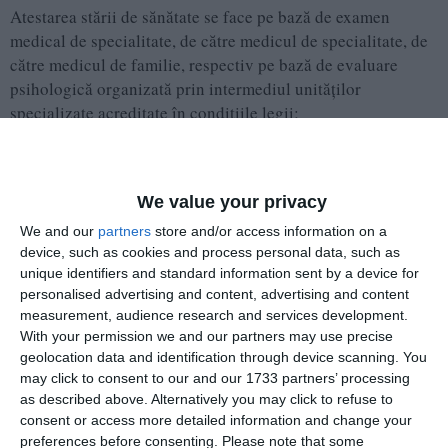
Atestarea stării de sănătate se face pe bază de examen
medical de specialitate, de către medicul de specialitate, de
către medicul de familie, respectiv pe bază de evaluare
psihologică organizată prin intermediul unităților
specializate acreditate în condițiile legii;
îndeplinește condițiile de studii și de vechime în specialitate
prevăzute de lege pentru ocuparea funcției publice;
We value your privacy
îndeplinirea condițiilor specifice, conform fișei postului,
We and our
partners
store and/or access information on a
device, such as cookies and process personal data, such as
pentru ocuparea funcției publice;
unique identifiers and standard information sent by a device for
personalised advertising and content, advertising and content
nu a fost condamnată pentru săvârșirea unei infracțiuni
measurement, audience research and services development.
contra umanității, contra statului sau contra autorității,
With your permission we and our partners may use precise
infracțiuni de corupție și de serviciu, infracțiuni care
geolocation data and identification through device scanning. You
împiedică înfăptuirea justiției, infracțiuni de fals ori a unei
may click to consent to our and our 1733 partners’ processing
infracțiuni săvârșite cu intenție care ar face-o incompatibilă
as described above. Alternatively you may click to refuse to
consent or access more detailed information and change your
cu exercitarea funcției publice, cu excepția situației în care a
preferences before consenting.
Please note that some