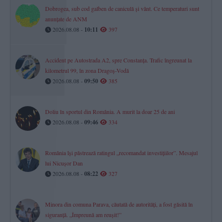
Dobrogea, sub cod galben de caniculă și vânt. Ce temperaturi sunt
anunțate de ANM
2026.08.08 -
10:11
397
Accident pe Autostrada A2, spre Constanța. Trafic îngreunat la
kilometrul 99, în zona Dragoș-Vodă
2026.08.08 -
09:50
385
Doliu în sportul din România. A murit la doar 25 de ani
2026.08.08 -
09:46
334
România își păstrează ratingul „recomandat investițiilor”. Mesajul
lui Nicușor Dan
2026.08.08 -
08:22
327
Minora din comuna Parava, căutată de autorități, a fost găsită în
siguranță. „Împreună am reușit!”