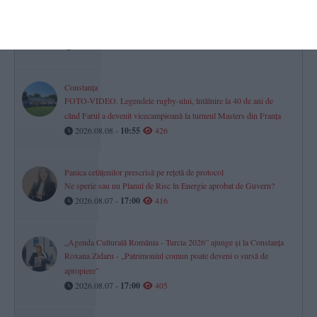
Ce poți face în weekend la Constanța. Programul evenimentelor de
sâmbătă și duminică
2026.08.08 -
08:33
429
Constanța
FOTO-VIDEO. Legendele rugby-ului, întâlnire la 40 de ani de
când Farul a devenit vicecampioană la turneul Masters din Franța
2026.08.08 -
10:55
426
Panica cetățenilor prescrisă pe rețetă de protocol
Ne sperie sau nu Planul de Risc în Energie aprobat de Guvern?
2026.08.07 -
17:00
416
„Agenda Culturală România - Turcia 2026” ajunge și la Constanța
Roxana Zidaru - „Patrimoniul comun poate deveni o sursă de
apropiere”
2026.08.07 -
17:00
405