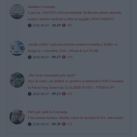
Sănătate Constanța
Legea nr. 166/2026 a fost promulgată. Închisoare pentru atacurile
asupra cadrelor medicale și liber la angajări (DOCUMENT)
2026.08.07 -
10:19
387
Atenție șoferi! Aplicarea tarifelor pentru rovinietă și TollRo va
începe la 1 octombrie 2026. Oficial de la CNAIR
2026.08.07 -
09:17
379
„Hai să ne cunoaștem prin sport!“
Zeci de copii s-au întâlnit cu sportivii și antrenorii CSM Constanța
în Parcul Oleg Danovski (GALERIE FOTO + VIDEO) (P)
2026.08.07 -
09:13
375
Fără apă caldă în Constanța
Cinci puncte termice, afectate vineri de lucrările RAJA. Iată zonele!
2026.08.07 -
09:30
375