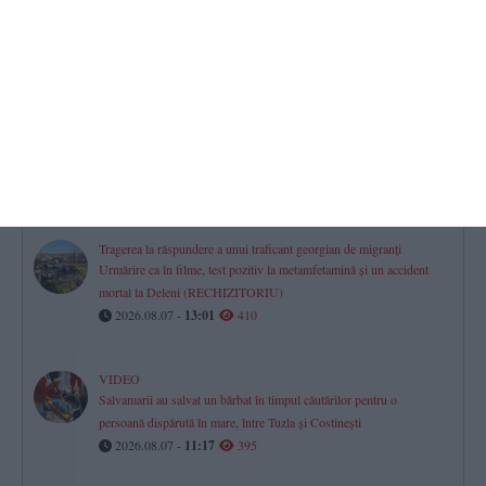
Horoscop pentru vineri, 07 august 2026. O zi a prudenței,
deciziilor financiare și dialogului în relații
2026.08.07 -
08:07
498
CN APM pune la bătaie peste 1,5 milioane lei pentru un contract
ce vizează PUZ-ul Portului Constanța (DOCUMENTE)
2026.08.06 -
17:00
476
Tragerea la răspundere a unui traficant georgian de migranți
Urmărire ca în filme, test pozitiv la metamfetamină și un accident
mortal la Deleni (RECHIZITORIU)
2026.08.07 -
13:01
410
VIDEO
Salvamarii au salvat un bărbat în timpul căutărilor pentru o
persoană dispărută în mare, între Tuzla și Costinești
2026.08.07 -
11:17
395