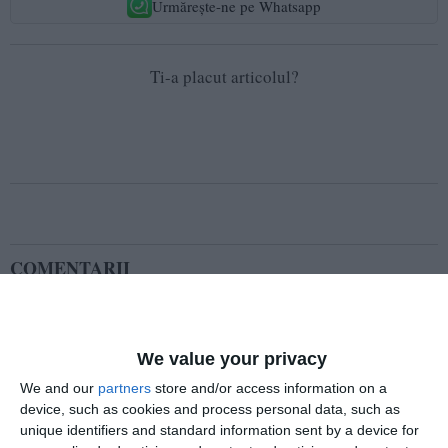
Urmărește-ne pe Whatsapp
Ti-a placut articolul?
COMENTARII
Nume
We value your privacy
We and our
partners
store and/or access information on a
Email
device, such as cookies and process personal data, such as
unique identifiers and standard information sent by a device for