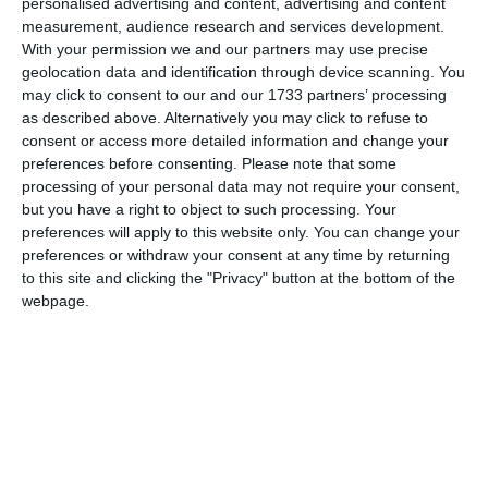
personalised advertising and content, advertising and content
measurement, audience research and services development.
Comentariu
With your permission we and our partners may use precise
geolocation data and identification through device scanning. You
may click to consent to our and our 1733 partners’ processing
as described above. Alternatively you may click to refuse to
consent or access more detailed information and change your
Am citit si sunt de acord cu
regulile de postare
.
preferences before consenting.
Please note that some
processing of your personal data may not require your consent,
Acest formular colectează numele, e-mailul şi conținutul mesajului, astfel încât
but you have a right to object to such processing. Your
să putem urmări comentariile tale pe site. Nu vom folosi datele tale în alt scop.
preferences will apply to this website only. You can change your
Pentru mai multe informaţii, consultă politica noastră de confidenţialitate, unde vei
preferences or withdraw your consent at any time by returning
primi mai multe privind informaţii despre cum și de ce stocăm datele tale.
to this site and clicking the "Privacy" button at the bottom of the
webpage.
Posteaza comentariul
ARTICOLE ASEMANATOARE