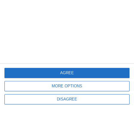
1290
05 Sep, 2023 09:00
UM 02192 Constanța solicită acord de mediu pentru „Amenajare parcare
auto, realizare împrejmuire și stație de iluminat perimetral în Cazarma
1369 Constanța“
AGREE
MORE OPTIONS
DISAGREE
1853
23 Mar, 2023 09:42
Protocol de colaborare între Academia Navală „Mircea cel Bătrân” și
Inspectoratul Școlar Județean Constanța (GALERIE FOTO)