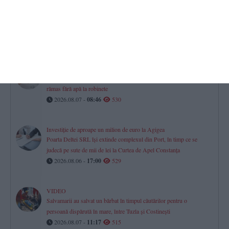
Superliga 2026/2027. Farul Constanța - Csikszereda
Ioan Ovidiu Sabău - „Nu avem voie să ne relaxăm“ (VIDEO)
2026.08.07 -
13:42
532
RAJA SA
Avarie pe aleea Topolog din Constanța. Mai mulți consumatori au
rămas fără apă la robinete
2026.08.07 -
08:46
530
Investiție de aproape un milion de euro la Agigea
Poarta Deltei SRL își extinde complexul din Port, în timp ce se
judecă pe sute de mii de lei la Curtea de Apel Constanța
2026.08.06 -
17:00
529
VIDEO
Salvamarii au salvat un bărbat în timpul căutărilor pentru o
persoană dispărută în mare, între Tuzla și Costinești
2026.08.07 -
11:17
515