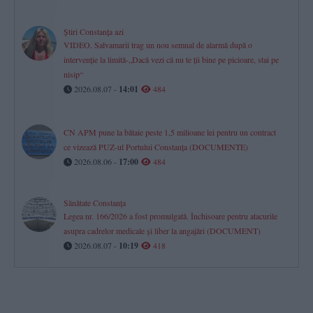
Știri Constanța azi
VIDEO. Salvamarii trag un nou semnal de alarmă după o
intervenție la limită-„Dacă vezi că nu te ții bine pe picioare, stai pe
nisip“
2026.08.07 -
14:01
484
CN APM pune la bătaie peste 1,5 milioane lei pentru un contract
ce vizează PUZ-ul Portului Constanța (DOCUMENTE)
2026.08.06 -
17:00
484
Sănătate Constanța
Legea nr. 166/2026 a fost promulgată. Închisoare pentru atacurile
asupra cadrelor medicale și liber la angajări (DOCUMENT)
2026.08.07 -
10:19
418