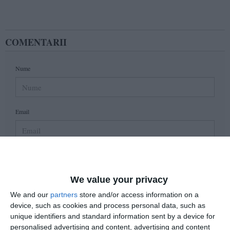
COMENTARII
Nume
Email
Comentariu
We value your privacy
We and our
partners
store and/or access information on a
Am citit si sunt de acord cu
regulile de postare
.
device, such as cookies and process personal data, such as
unique identifiers and standard information sent by a device for
Acest formular colectează numele, e-mailul şi conținutul mesajului, astfel încât
personalised advertising and content, advertising and content