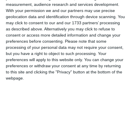
să putem urmări comentariile tale pe site. Nu vom folosi datele tale în alt scop.
measurement, audience research and services development.
Pentru mai multe informaţii, consultă politica noastră de confidenţialitate, unde vei
With your permission we and our partners may use precise
geolocation data and identification through device scanning. You
primi mai multe privind informaţii despre cum și de ce stocăm datele tale.
may click to consent to our and our 1733 partners’ processing
as described above. Alternatively you may click to refuse to
Posteaza comentariul
consent or access more detailed information and change your
preferences before consenting.
Please note that some
processing of your personal data may not require your consent,
but you have a right to object to such processing. Your
preferences will apply to this website only. You can change your
preferences or withdraw your consent at any time by returning
ARTICOLE ASEMANATOARE
to this site and clicking the "Privacy" button at the bottom of the
webpage.
643
01 May, 2026 10:30