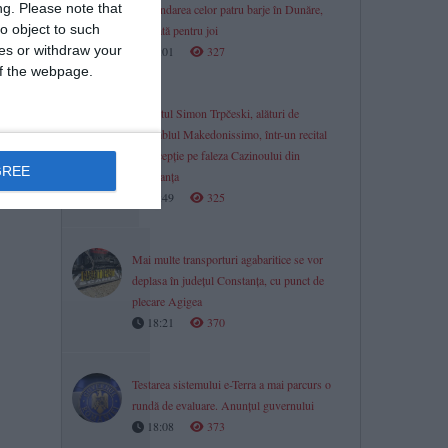
ng.
Please note that
Scufundarea celor patru barje în Dunăre,
o object to such
amânată pentru joi
ces or withdraw your
19:01
327
 of the webpage.
Pianistul Simon Trpčeski, alături de
ansamblul Makedonissimo, într-un recital
de excepție pe faleza Cazinoului din
t
GREE
Constanța
18:49
325
Mai multe transporturi agabaritice se vor
deplasa în județul Constanța, cu punct de
plecare Agigea
18:21
370
Testarea sistemului e-Terra a mai parcurs o
rundă de evaluare. Anunțul guvernului
18:08
373