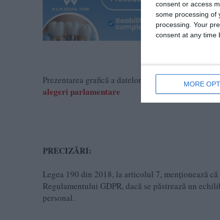
consent or access m
some processing of y
processing. Your pre
consent at any time b
Prezentarea grafică a datelor este disponibilă aici:
MORE OPT
alegeri parlamentare
PRECIZĂRI:
Legea 190 din 2018, la articolul 7, menţionează că a
Regulamentului GDPR, dacă se păstrează un echilibru
personal.