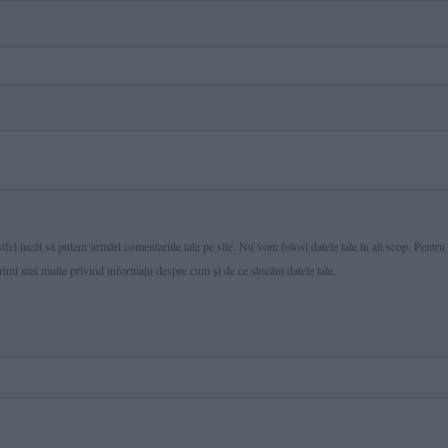
fel încât să putem urmări comentariile tale pe site. Nu vom folosi datele tale în alt scop. Pentru
primi mai multe privind informaţii despre cum și de ce stocăm datele tale.