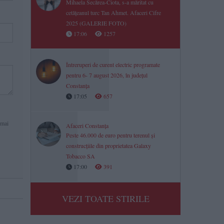
Mihaela Secărea-Ciota, s-a măritat cu
cetățeanul turc Tan Ahmet. Afaceri Cifre
2025 (GALERIE FOTO)
17:06
1257
Întreruperi de curent electric programate
pentru 6- 7 august 2026, în județul
Constanța
17:05
657
 mai
Afaceri Constanța
Peste 46.000 de euro pentru terenul și
construcțiile din proprietatea Galaxy
Tobacco SA
17:00
391
VEZI TOATE STIRILE