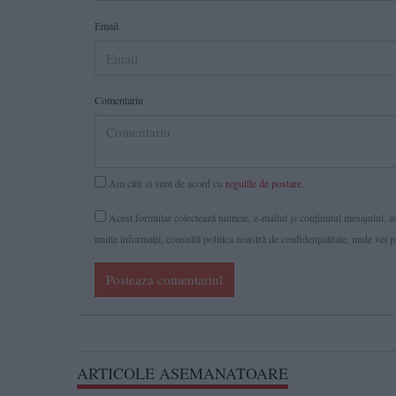
Email
Comentariu
Am citit si sunt de acord cu
regulile de postare
.
Acest formular colectează numele, e-mailul şi conținutul mesajului, ast
multe informaţii, consultă politica noastră de confidenţialitate, unde vei 
Posteaza comentariul
ARTICOLE ASEMANATOARE