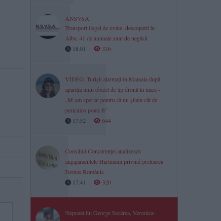
ANSVSA
Transport ilegal de ovine, descoperit în
Alba. 41 de animale sunt de negăsit
18:01
336
VIDEO. Turiști alarmați în Mamaia după
apariția unui obiect de tip dronă în mare -
„M-am speriat pentru că nu știam cât de
periculos poate fi”
17:52
644
Consiliul Concurenței analizează
angajamentele Hartmann privind preluarea
Dentas România
17:41
320
Nepoata lui George Secărea, Veronica-