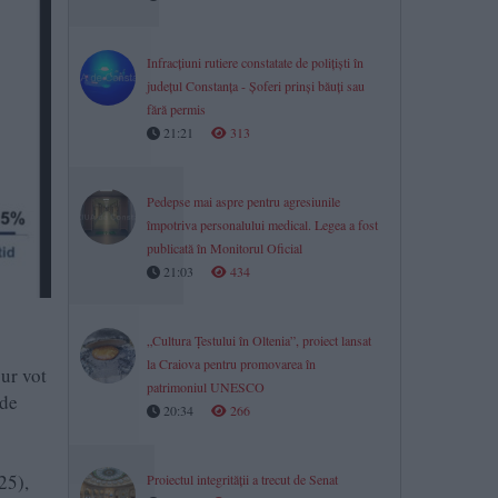
Infracțiuni rutiere constatate de polițiști în
județul Constanța - Șoferi prinși băuți sau
fără permis
21:21
313
Pedepse mai aspre pentru agresiunile
împotriva personalului medical. Legea a fost
publicată în Monitorul Oficial
21:03
434
„Cultura Țestului în Oltenia”, proiect lansat
la Craiova pentru promovarea în
gur vot
patrimoniul UNESCO
 de
20:34
266
25),
Proiectul integrității a trecut de Senat