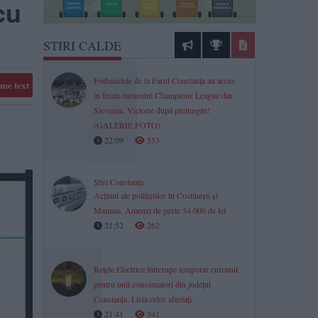
cu
STIRI CALDE
Fotbalistele de la Farul Constanța au acces
me text
în finala turneului Champions League din
Slovenia. Victorie după prelungiri!
(GALERIE FOTO)
22:09
553
Știri Constanța
Acțiuni ale polițiștilor în Costinești și
Mamaia. Amenzi de peste 54.000 de lei
21:52
262
Rețele Electrice întrerupe temporar curentul
pentru unii consumatori din județul
Constanța. Lista celor afectați
21:41
341