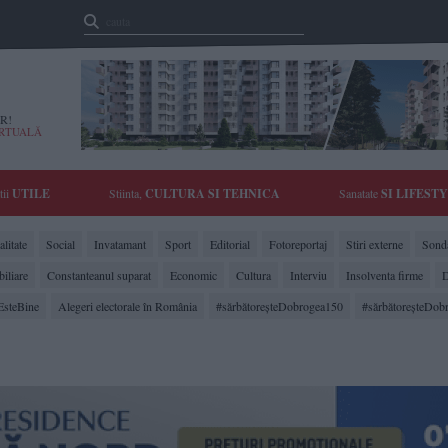
R!
IRTUALĂ
tii
UTILE
Stiinta,
CULTURA SI TEHNICA
Sanatate
SI LIFEST
litate
Social
Invatamant
Sport
Editorial
Fotoreportaj
Stiri externe
Sonda
biliare
Constanteanul suparat
Economic
Cultura
Interviu
Insolventa firme
D
EsteBine
Alegeri electorale în România
#sărbătoreşteDobrogea150
#sărbătoreşteDob