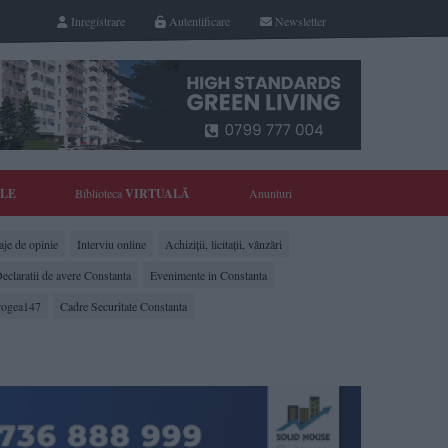
Inregistrare
Autentificare
Newsletter
YLE
Biblioteca
VIRTUALĂ
Anunturi
je de opinie
Interviu online
Achiziții, licitații, vânzări
eclaratii de avere Constanta
Evenimente in Constanta
rogea147
Cadre Securitate Constanta