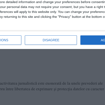
ore detailed information and change your preferences before consenti
our personal data may not require your consent, but you have a right t
ferences will apply to this website only. You can change your preferen
y returning to this site and clicking the "Privacy" button at the bottom
BAROMETRUL Informat.ro - INSCOP Research: Intenție vo
IONS
DISAGREE
A
ctivitatea jurnalistică este exonerată de la unele prevederi ale
 între libertatea de exprimare şi protecţia datelor cu caracter