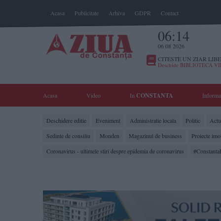
Acasa
Publicitate
Arhiva
GDPR
Contact
06:14
06 08 2026
CITESTE UN ZIAR LIBE
Deschide BIBLIOTECA V
Acasa
Video
In
CONSTANTA
Informa
Deschidere editie
Eveniment
Administratie locala
Politic
Actua
Sedinte de consiliu
Monden
Magazinul de business
Proiecte imo
Coronavirus - ultimele stiri despre epidemia de coronavirus
#Constanta