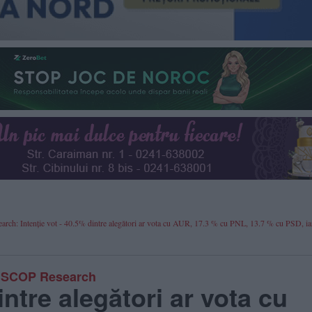
 Intenție vot - 40.5% dintre alegători ar vota cu AUR, 17.3 % cu PNL, 13.7 % cu PSD, i
INSCOP Research
intre alegători ar vota cu