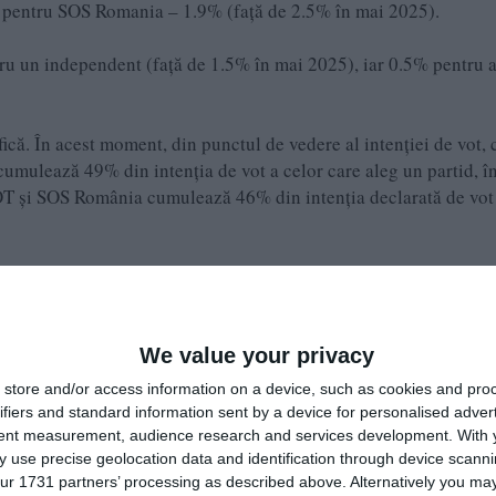
r pentru SOS Romania – 1.9% (față de 2.5% în mai 2025).
ru un independent (față de 1.5% în mai 2025), iar 0.5% pentru a
fică. În acest moment, din punctul de vedere al intenției de vot, 
umulează 49% din intenția de vot a celor care aleg un partid, î
OT și SOS România cumulează 46% din intenția declarată de vot
emieră un scor de 40%, pe fondul unei perioade tensionate de
rn și perspectiva socială dificilă a măsurilor guvernamentale
We value your privacy
 de 17%, iar PSD continuă să piardă puncte, ajungând pe locul 
store and/or access information on a device, such as cookies and pro
ximativ 13%. AUR și PSD se află la scorul maxim, respectiv min
ifiers and standard information sent by a device for personalised adver
ate de INSCOP Research”.
tent measurement, audience research and services development.
With 
 use precise geolocation data and identification through device scanni
ur 1731 partners’ processing as described above. Alternatively you may 