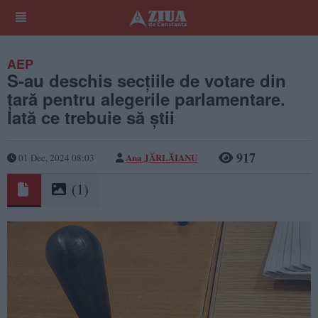
AEP
S-au deschis secțiile de votare din
țară pentru alegerile parlamentare.
Iată ce trebuie să știi
917
Ana JĂRLĂIANU
01 Dec, 2024 08:03
(1)