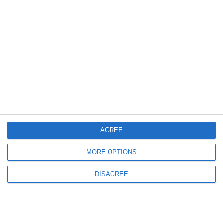
899
18 Mar, 2026 07:50
Vlad Jipa pleacă din Direcția Județeană Constanța a AEP. Ce spune
președintele Adrian Țuțuianu
AGREE
539
17 Mar, 2026 10:47
MORE OPTIONS
AEP solicită fonduri pentru mentenanța sistemului informatic al Registrului
Electoral
DISAGREE