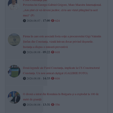
Povestea lui George-Gabriel Grigore, Mare Maestru Internațional.
„Am știut că vei deveni jucător, că te-am văzut plângând la acel
meci“ (P)
2026.08.07 -
17:00
624
Firma în care este asociată fosta soție a procurorului Gigi Valentin
Ștefan din Constanța, vizată într-un dosar privind deșeurile.
Instanța a dispus o măsură preventivă
2026.08.08 -
09:22
618
Două legende ale Farul Constanța, implicate la CS Constructorul
Constanța. Un nou amical câștigat (GALERIE FOTO)
2026.08.08 -
14:33
616
O dronă a intrat din România în Bulgaria și a explodat la 100 de
metri de graniță
2026.08.08 -
13:31
556