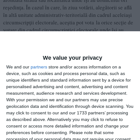
reședința. În cazul în care, în ziua votării, alegătorii se află
în altă unitate administrativ-teritorială din cadrul aceleiași
circumscripții electorale, aceștia pot vota la orice secție de
votare din cadrul circumscripției electorale unde își au
domiciliul sau reședința.
We value your privacy
We and our
partners
store and/or access information on a
device, such as cookies and process personal data, such as
unique identifiers and standard information sent by a device for
personalised advertising and content, advertising and content
measurement, audience research and services development.
With your permission we and our partners may use precise
geolocation data and identification through device scanning. You
may click to consent to our and our 1733 partners’ processing
as described above. Alternatively you may click to refuse to
consent or access more detailed information and change your
preferences before consenting.
Please note that some
processing of your personal data may not require your consent,