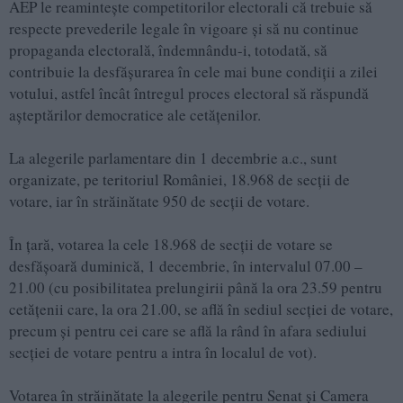
AEP le reamintește competitorilor electorali că trebuie să
respecte prevederile legale în vigoare și să nu continue
propaganda electorală, îndemnându-i, totodată, să
contribuie la desfășurarea în cele mai bune condiții a zilei
votului, astfel încât întregul proces electoral să răspundă
așteptărilor democratice ale cetățenilor.
La alegerile parlamentare din 1 decembrie a.c., sunt
organizate, pe teritoriul României, 18.968 de secții de
votare, iar în străinătate 950 de secții de votare.
În țară, votarea la cele 18.968 de secții de votare se
desfășoară duminică, 1 decembrie, în intervalul 07.00 –
21.00 (cu posibilitatea prelungirii până la ora 23.59 pentru
cetățenii care, la ora 21.00, se află în sediul secției de votare,
precum și pentru cei care se află la rând în afara sediului
secției de votare pentru a intra în localul de vot).
Votarea în străinătate la alegerile pentru Senat și Camera