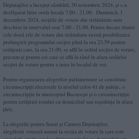
Deputaților a început sâmbătă, 30 noiembrie 2024, și s-a
desfășurat între orele locale 7.00 - 21.00. Duminică, 1
decembrie 2024, secțiile de
votare
din străinătate sunt
deschise în intervalul orar 7.00 - 21.00. Pentru fiecare dintre
cele două zile de votare din străinătate există posibilitatea
prelungirii programului secției până la ora 23.59 pentru
cetățenii care, la ora 21.00, se află în sediul secției de votare,
precum și pentru cei care se află la rând în afara sediului
secției de votare pentru a intra în localul de vot.
Pentru organizarea alegerilor parlamentare se constituie
circumscripții electorale la nivelul celor 41 de județe, o
circumscripție în municipiul București și o circumscripție
pentru cetățenii români cu domiciliul sau reședința în afara
țării.
La alegerile pentru Senat și Camera Deputaților,
alegătorii votează numai la secția de votare la care este
arondată strada sau localitatea unde își au domiciliul ori