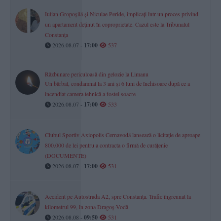
Iulian Gropoșilă și Niculae Peride, implicați într-un proces privind
un apartament deținut în coproprietate. Cazul este la Tribunalul
Constanța
2026.08.07 -
17:00
537
Răzbunare periculoasă din gelozie la Limanu
Un bărbat, condamnat la 3 ani și 6 luni de închisoare după ce a
incendiat camera tehnică a fostei soacre
2026.08.07 -
17:00
533
Clubul Sportiv Axiopolis Cernavodă lansează o licitație de aproape
800.000 de lei pentru a contracta o firmă de curățenie
(DOCUMENTE)
2026.08.07 -
17:00
531
Accident pe Autostrada A2, spre Constanța. Trafic îngreunat la
kilometrul 99, în zona Dragoș-Vodă
2026.08.08 -
09:50
531