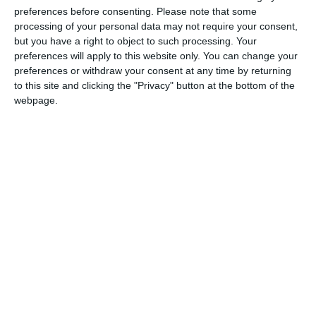
preferences before consenting.
Please note that some
processing of your personal data may not require your consent,
but you have a right to object to such processing. Your
preferences will apply to this website only. You can change your
preferences or withdraw your consent at any time by returning
to this site and clicking the "Privacy" button at the bottom of the
COMENTARII
webpage.
Nume
Email
Comentariu