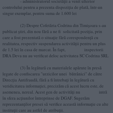
- administratorul societății a venit ulterior
controlului pentru a prezenta dispoziția de plată, într-un
singur exemplar, pentru suma de 1.600 lei
(2) Despre Cofetăria Codrina din Timişoara s-au
publicat ştiri, din nou fără a ne fi solicitată poziția, prin
care a fost prezentată o situaţie fără corespondenţă cu
realitatea, respectiv suspendarea activităţii pentru un plus
de 1.5 lei în casa de marcat. În fapt, inspectorii
DRA Deva nu au verificat deloc activitatea SC Codrina SRL
(3) În legătură cu materialele apărute în presă
legate de confiscarea "urzicilor unei bătrânici" de către
Direcția Antifraudă, fără a fi întrebați în legătură cu
veridicitatea informației, precizăm că acest lucru este, de
asemenea, nereal. Acest gen de activități nu intră
în sfera acțiunilor întreprinse de DGAF. Sugerăm
reprezentanților presei să verifice această informație cu alte
instituții care au astfel de atribuții.