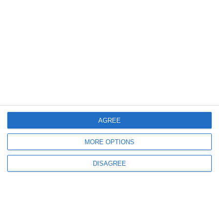
UPDATE
Astăzi are loc un nou termen în dosarul Mvua Solutions SRL vs. ANAF
Constanța
766
10 Sep, 2025 12:09
AGREE
Firmă din Constanța, victorie împotriva Antifraudei. Amenda a fost
schimbată în avertisment, dar ANAF a făcut apel
MORE OPTIONS
DISAGREE