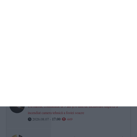
2026.08.07 -
17:00
817
Minifotbal Constanța
ACS Marina LMP și-a întărit lotul cu fundașul Vișan Crețu. „Bun
venit la bord!“ (VIDEO)
2026.08.07 -
17:00
558
CSM Constanța șah
Povestea lui George-Gabriel Grigore, Mare Maestru Internațional.
„Am știut că vei deveni jucător, că te-am văzut plângând la acel
meci“ (P)
2026.08.07 -
17:00
539
Răzbunare periculoasă din gelozie la Limanu
Un bărbat, condamnat la 3 ani și 6 luni de închisoare după ce a
incendiat camera tehnică a fostei soacre
2026.08.07 -
17:00
449