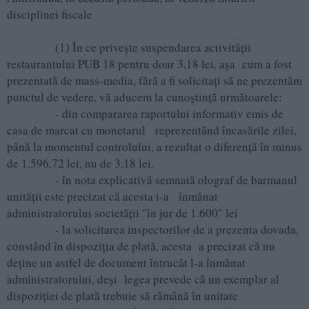
disciplinei fiscale
(1) În ce privește suspendarea activității
restaurantului PUB 18 pentru doar 3,18 lei, așa cum a fost
prezentată de mass-media, fără a fi solicitați să ne prezentăm
punctul de vedere, vă aducem la cunoștință următoarele:
- din compararea raportului informativ emis de
casa de marcat cu monetarul reprezentând încasările zilei,
până la momentul controlului, a rezultat o diferență în minus
de 1.596,72 lei, nu de 3,18 lei.
- în nota explicativă semnată olograf de barmanul
unității este precizat că acesta i-a înmânat
administratorului societății "în jur de 1.600" lei
- la solicitarea inspectorilor de a prezenta dovada,
constând în dispoziția de plată, acesta a precizat că nu
deține un astfel de document întrucât l-a înmânat
administratorului, deși legea prevede că un exemplar al
dispoziției de plată trebuie să rămână în unitate