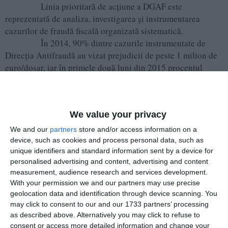
Linia prioritară de acțiune a DGAF este
reprezentată de analiza, investigarea și instrumentarea
cazurilor de fraudă fiscală organizată sistematică.
În 2014, 90% dintre cazurile instrumentate de
Direcția Antifraudă au vizat prejudicii de peste 1 milion de
euro/dosar, iar în primele două luni din 2015 procentul
dosarelor de peste 1 milion de euro au reprezentat 87% din
total sesizări penale înaintate organelor de anchetă.
We value your privacy
Adaugă-ne ca sursă în Google
We and our
partners
store and/or access information on a
device, such as cookies and process personal data, such as
Urmărește-ne pe Google News
unique identifiers and standard information sent by a device for
personalised advertising and content, advertising and content
Urmărește-ne pe Whatsapp
measurement, audience research and services development.
With your permission we and our partners may use precise
geolocation data and identification through device scanning. You
Ti-a placut articolul?
may click to consent to our and our 1733 partners’ processing
as described above. Alternatively you may click to refuse to
consent or access more detailed information and change your