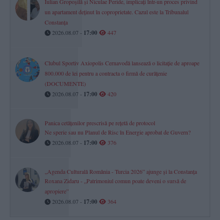
Iulian Gropoșilă și Niculae Peride, implicați într-un proces privind
un apartament deținut în coproprietate. Cazul este la Tribunalul
Constanța
2026.08.07 -
17:00
447
Clubul Sportiv Axiopolis Cernavodă lansează o licitație de aproape
800.000 de lei pentru a contracta o firmă de curățenie
(DOCUMENTE)
2026.08.07 -
17:00
420
Panica cetățenilor prescrisă pe rețetă de protocol
Ne sperie sau nu Planul de Risc în Energie aprobat de Guvern?
2026.08.07 -
17:00
376
„Agenda Culturală România - Turcia 2026” ajunge și la Constanța
Roxana Zidaru - „Patrimoniul comun poate deveni o sursă de
apropiere”
2026.08.07 -
17:00
364