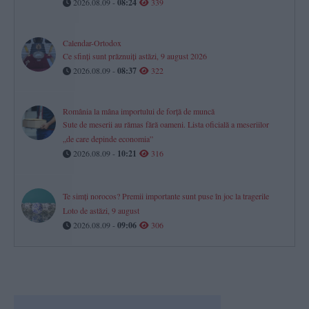
2026.08.09 -
08:24
339
Calendar-Ortodox
Ce sfinți sunt prăznuiți astăzi, 9 august 2026
2026.08.09 -
08:37
322
România la mâna importului de forță de muncă
Sute de meserii au rămas fără oameni. Lista oficială a meseriilor
„de care depinde economia”
2026.08.09 -
10:21
316
Te simți norocos? Premii importante sunt puse în joc la tragerile
Loto de astăzi, 9 august
2026.08.09 -
09:06
306