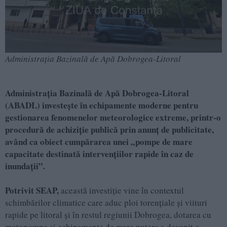
Administrația Bazinală de Apă Dobrogea-Litoral
Administrația Bazinală de Apă Dobrogea-Litoral
(ABADL) investește în echipamente moderne pentru
gestionarea fenomenelor meteorologice extreme, printr-o
procedură de achiziție publică prin anunț de publicitate,
având ca obiect cumpărarea unei „pompe de mare
capacitate destinată intervențiilor rapide în caz de
inundații”.
Potrivit SEAP,
această investiție vine în contextul
schimbărilor climatice care aduc ploi torențiale și viituri
rapide pe litoral și în restul regiunii Dobrogea, dotarea cu
motopompe și echipamente de mare putere a devenit o