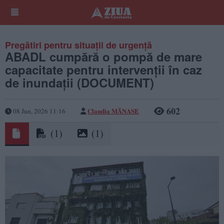
Pregătiri pentru situații de urgență
ABADL cumpără o pompă de mare
capacitate pentru intervenții în caz
de inundații (DOCUMENT)
602
Claudia MĂNASE
08 Jun, 2026 11:16
(1)
(1)