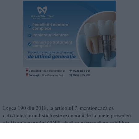
Legea 190 din 2018, la articolul 7, menţionează că
activitatea jurnalistică este exonerată de la unele prevederi
ale Regulamentului GDPR, dacă se păstrează un echilibru
între libertatea de exprimare şi protecţia datelor cu caracter
personal.