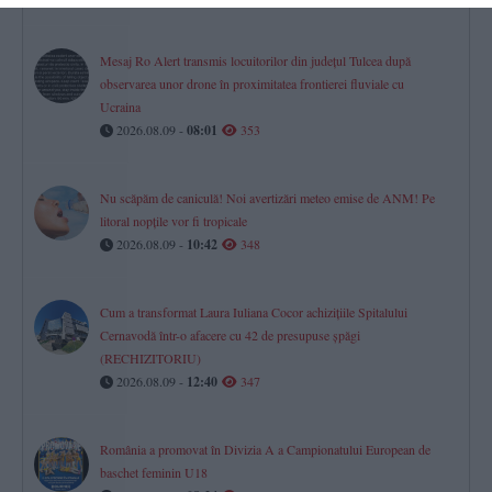
Mesaj Ro Alert transmis locuitorilor din județul Tulcea după
observarea unor drone în proximitatea frontierei fluviale cu
Ucraina
2026.08.09 -
08:01
353
Nu scăpăm de caniculă! Noi avertizări meteo emise de ANM! Pe
litoral nopțile vor fi tropicale
2026.08.09 -
10:42
348
Cum a transformat Laura Iuliana Cocor achizițiile Spitalului
Cernavodă într-o afacere cu 42 de presupuse șpăgi
(RECHIZITORIU)
2026.08.09 -
12:40
347
România a promovat în Divizia A a Campionatului European de
baschet feminin U18