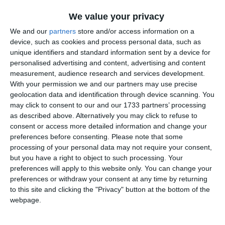
Informațiile din prezentul articol sunt de interes public și
We value your privacy
sunt obținute din surse publice deschise.
We and our
partners
store and/or access information on a
device, such as cookies and process personal data, such as
Citește și:
unique identifiers and standard information sent by a device for
Investiție în estetica urbanăPrimăria Techirghiol alocă
personalised advertising and content, advertising and content
fonduri pentru reparații la fântânile arteziene și Casa de
measurement, audience research and services development.
Cultură (DOCUMENT)
With your permission we and our partners may use precise
geolocation data and identification through device scanning. You
may click to consent to our and our 1733 partners’ processing
Adaugă-ne ca sursă în Google
as described above. Alternatively you may click to refuse to
Urmărește-ne pe Google News
consent or access more detailed information and change your
preferences before consenting.
Please note that some
Urmărește-ne pe Whatsapp
processing of your personal data may not require your consent,
but you have a right to object to such processing. Your
preferences will apply to this website only. You can change your
Ti-a placut articolul?
preferences or withdraw your consent at any time by returning
to this site and clicking the "Privacy" button at the bottom of the
webpage.