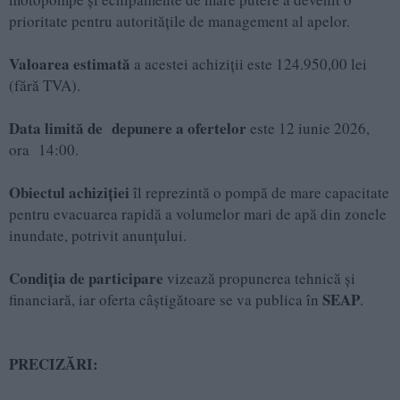
prioritate pentru autoritățile de management al apelor.
Valoarea estimată
a acestei achiziții este 124.950,00 lei
(fără TVA).
Data limită de depunere a ofertelor
este 12 iunie 2026,
ora 14:00.
Obiectul achiziției
îl reprezintă o pompă de mare capacitate
pentru evacuarea rapidă a volumelor mari de apă din zonele
inundate, potrivit anunțului.
Condiția de participare
vizează propunerea tehnică și
SEAP
financiară, iar oferta câștigătoare se va publica în
.
PRECIZĂRI: