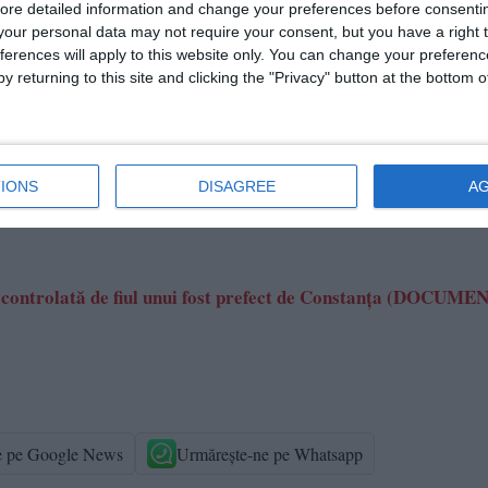
ore detailed information and change your preferences before consenti
our personal data may not require your consent, but you have a right t
ferences will apply to this website only. You can change your preferen
ctivitatea jurnalistică este exonerată de la unele prevederi ale
y returning to this site and clicking the "Privacy" button at the bottom
 între libertatea de exprimare şi protecţia datelor cu caracter
ublic și sunt obținute din surse publice deschise.
IONS
DISAGREE
A
ent controlată de fiul unui fost prefect de Constanța (DOCUME
e pe Google News
Urmărește-ne pe Whatsapp