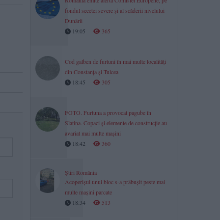
România emite alertă Comisiei Europene, pe
fondul secetei severe și al scăderii nivelului
Dunării
19:05
365
Cod galben de furtuni în mai multe localități
din Constanța și Tulcea
18:45
305
FOTO. Furtuna a provocat pagube în
Slatina. Copaci și elemente de construcție au
avariat mai multe mașini
18:42
360
Știri România
Acoperișul unui bloc s-a prăbușit peste mai
multe mașini parcate
18:34
513