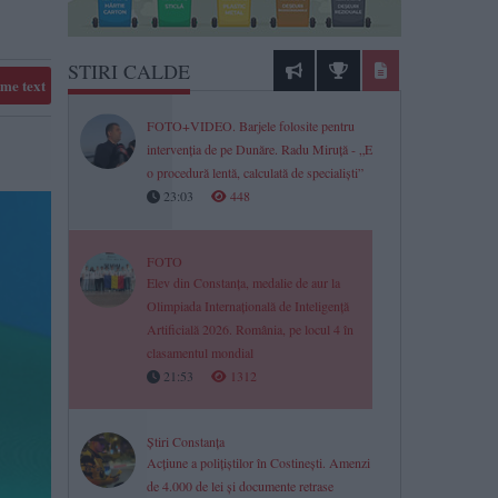
STIRI CALDE
me text
FOTO+VIDEO. Barjele folosite pentru
intervenția de pe Dunăre. Radu Miruță - „E
o procedură lentă, calculată de specialiști”
23:03
448
FOTO
Elev din Constanța, medalie de aur la
Olimpiada Internațională de Inteligență
Artificială 2026. România, pe locul 4 în
clasamentul mondial
21:53
1312
Știri Constanța
Acțiune a polițiștilor în Costinești. Amenzi
de 4.000 de lei și documente retrase