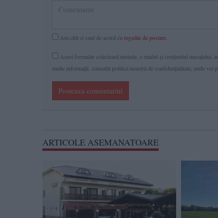
Am citit si sunt de acord cu
regulile de postare
.
Acest formular colectează numele, e-mailul şi conținutul mesajului, ast
multe informaţii, consultă politica noastră de confidenţialitate, unde vei 
Posteaza comentariul
ARTICOLE ASEMANATOARE