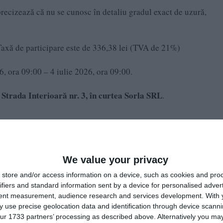
recizează că nu se cunosc în detaliu gradul exact de uzură,
axă de participare este de 336,38 lei (TVA de 21%)
26, ora 09:00 – 4 iulie 2026, ora 09:00.
Strada Interioară nr. 3, în curtea Sorla SRL
e
.
We value your privacy
store and/or access information on a device, such as cookies and pro
ifiers and standard information sent by a device for personalised adver
tent measurement, audience research and services development.
With 
 use precise geolocation data and identification through device scanni
ur 1733 partners’ processing as described above. Alternatively you may 