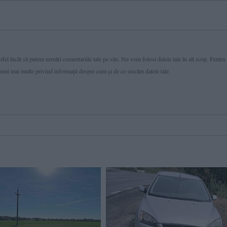
fel încât să putem urmări comentariile tale pe site. Nu vom folosi datele tale în alt scop. Pentru
primi mai multe privind informaţii despre cum și de ce stocăm datele tale.