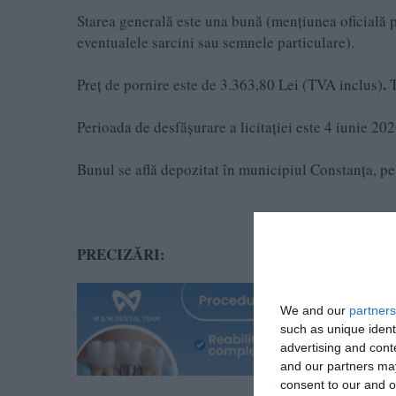
Starea generală este una bună (mențiunea oficială p
eventualele sarcini sau semnele particulare).
.
Preț de pornire este de
3.363,80 Lei (TVA inclus)
T
Perioada de desfășurare a licitației este 4 iunie 20
Bunul se află depozitat în municipiul Constanța, p
PRECIZĂRI:
We and our
partners
such as unique ident
advertising and con
and our partners may
consent to our and o