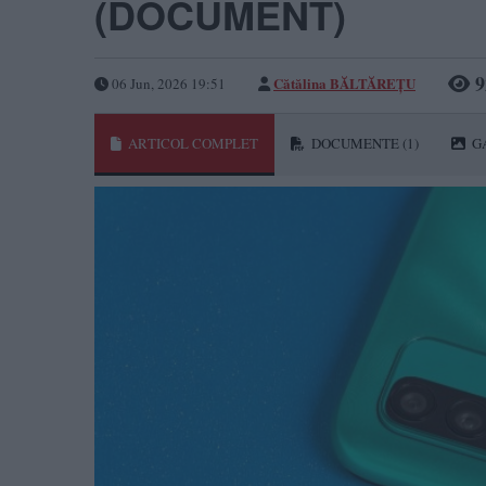
(DOCUMENT)
9
Cătălina BĂLTĂREȚU
06 Jun, 2026 19:51
ARTICOL COMPLET
DOCUMENTE
(1)
G