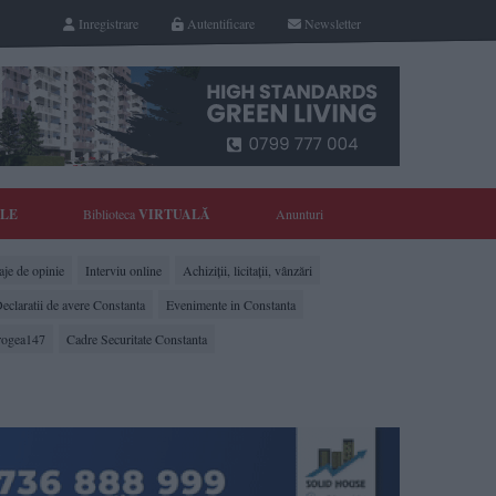
Inregistrare
Autentificare
Newsletter
YLE
Biblioteca
VIRTUALĂ
Anunturi
je de opinie
Interviu online
Achiziții, licitații, vânzări
eclaratii de avere Constanta
Evenimente in Constanta
rogea147
Cadre Securitate Constanta