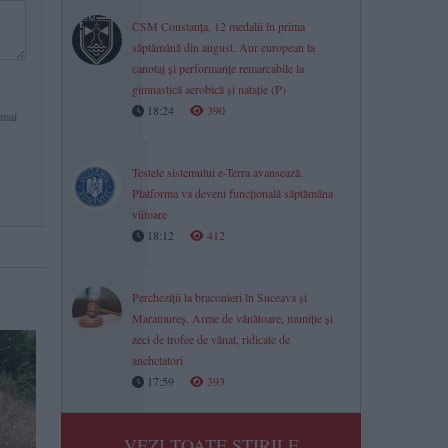
CSM Constanța, 12 medalii în prima
săptămână din august. Aur european la
canotaj și performanțe remarcabile la
gimnastică aerobică și natație (P)
18:24
390
 mai
Testele sistemului e-Terra avansează.
Platforma va deveni funcțională săptămâna
viitoare
18:12
412
Percheziții la braconieri în Suceava și
Maramureș. Arme de vânătoare, muniție și
zeci de trofee de vânat, ridicate de
anchetatori
17:59
393
VEZI TOATE STIRILE