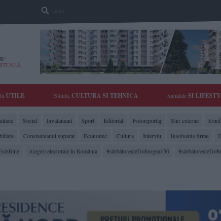
R!
IRTUALĂ
tii
UTILE
Stiinta,
CULTURA SI TEHNICA
Sanatate
SI LIFEST
litate
Social
Invatamant
Sport
Editorial
Fotoreportaj
Stiri externe
Sonda
biliare
Constanteanul suparat
Economic
Cultura
Interviu
Insolventa firme
D
EsteBine
Alegeri electorale în România
#sărbătoreşteDobrogea150
#sărbătoreşteDob