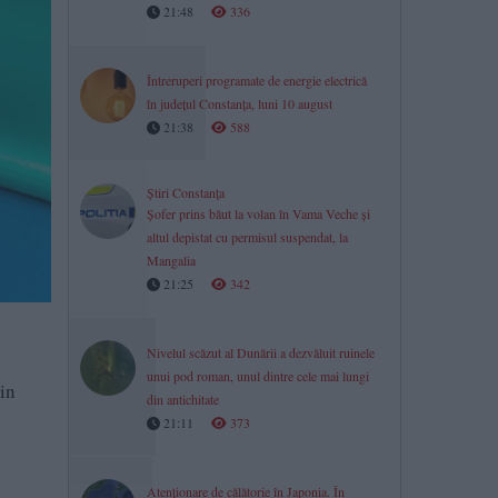
21:48
336
Întreruperi programate de energie electrică
în județul Constanța, luni 10 august
21:38
588
Știri Constanța
Șofer prins băut la volan în Vama Veche și
altul depistat cu permisul suspendat, la
Mangalia
21:25
342
Nivelul scăzut al Dunării a dezvăluit ruinele
unui pod roman, unul dintre cele mai lungi
in
din antichitate
21:11
373
Atenționare de călătorie în Japonia. În