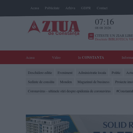
Acasa
Publicitate
Arhiva
GDPR
Contact
07:16
08 08 2026
CITESTE UN ZIAR LIBE
Deschide BIBLIOTECA V
Acasa
Video
In
CONSTANTA
Informa
Deschidere editie
Eveniment
Administratie locala
Politic
Actua
Sedinte de consiliu
Monden
Magazinul de business
Proiecte imo
Coronavirus - ultimele stiri despre epidemia de coronavirus
#Constanta