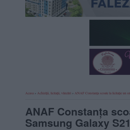
Acasa
»
Achiziții, licitații, vânzări
»
ANAF Constanța scoate la licitație un
ANAF Constanța scoat
Samsung Galaxy S21 P