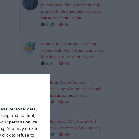
arhipelagul Okinawa, avertizare de rafale
puternice de vânt și precipitații abundente
cauzate de taifunul Dolphin
20:55
361
Controale la un centru pentru persoane
vulnerabile din Neamț. Beneficiarii, relocați
după depistarea mai multor nereguli
20:41
338
Președintele Nicușor Dan cere
Parlamentului reexaminarea legii privind
intervenția în cazul urșilor bruni
20:18
349
cess personal data,
tising and content,
În atenția șoferilor! Două transporturi
your permission we
agabaritice vor traversa județul Constanța
ng. You may click to
19:48
380
click to refuse to