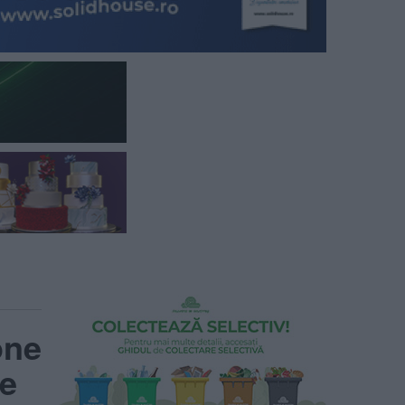
one
re