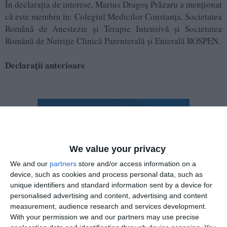
În declarația de interese, Marius Dragoș Prăzaru a menționat
că este membru în: Colegiul Medicilor Constanța, Societatea
Română de Anestezie și Terapie Intensivă și Societatea
Română de Nutriție Clinică Parenterală și Enterală ROSPEN.
Declarații anterioare
We value your privacy
We and our
partners
store and/or access information on a
device, such as cookies and process personal data, such as
unique identifiers and standard information sent by a device for
personalised advertising and content, advertising and content
measurement, audience research and services development.
With your permission we and our partners may use precise