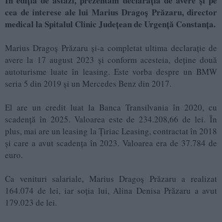
În ediţia de astăzi, prezentăm declaraţia de avere şi pe
cea de interese ale lui Marius Dragoș Prăzaru, director
medical la Spitalul Clinic Județean de Urgență Constanța.
Marius Dragoș Prăzaru și-a completat ultima declarație de
avere la 17 august 2023 și conform acesteia, deține două
autoturisme luate în leasing. Este vorba despre un BMW
seria 5 din 2019 și un Mercedes Benz din 2017.
El are un credit luat la Banca Transilvania în 2020, cu
scadență în 2025. Valoarea este de 234.208,66 de lei. În
plus, mai are un leasing la Țiriac Leasing, contractat în 2018
și care a avut scadența în 2023. Valoarea era de 37.784 de
euro.
Ca venituri salariale, Marius Dragoș Prăzaru a realizat
164.074 de lei, iar soția lui, Alina Denisa Prăzaru a avut
179.023 de lei.