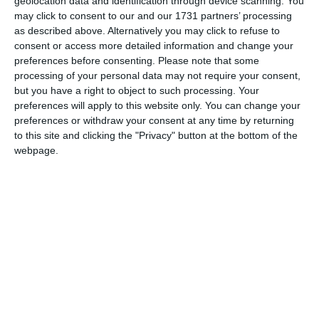
geolocation data and identification through device scanning. You
may click to consent to our and our 1731 partners’ processing
as described above. Alternatively you may click to refuse to
consent or access more detailed information and change your
În declarația de avere din 2022, Marius Dragoș Prăzaru a
preferences before consenting.
Please note that some
înregistrat venituri salariale în valoare de 187.402 lei, iar
processing of your personal data may not require your consent,
Alina Denisa Prăzaru a avut 176.161 de lei.
but you have a right to object to such processing. Your
preferences will apply to this website only. You can change your
De asemenea, directorul medical de la SCJU Constanța a
preferences or withdraw your consent at any time by returning
mai avut 91.025 de lei venituri din activități independente
to this site and clicking the "Privacy" button at the bottom of the
realizate la PFA Dr. Prăzaru Marius Dragoș.
webpage.
În declarația de interese din 2022 au făcute aceleași
mențiuni ca în declarația de interese din 2023.
În secţiunea „Documente“ a acestui articol puteţi vizualiza
Marius
declaraţiile de avere şi cele de interese ale lui
Dragoș Prăzaru.
PRECIZĂRI: