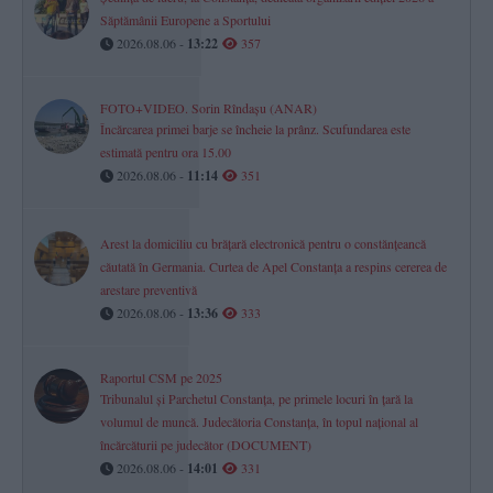
Săptămânii Europene a Sportului
2026.08.06 -
13:22
357
FOTO+VIDEO. Sorin Rîndașu (ANAR)
Încărcarea primei barje se încheie la prânz. Scufundarea este
estimată pentru ora 15.00
2026.08.06 -
11:14
351
Arest la domiciliu cu brățară electronică pentru o constănțeancă
căutată în Germania. Curtea de Apel Constanța a respins cererea de
arestare preventivă
2026.08.06 -
13:36
333
Raportul CSM pe 2025
Tribunalul și Parchetul Constanța, pe primele locuri în țară la
volumul de muncă. Judecătoria Constanța, în topul național al
încărcăturii pe judecător (DOCUMENT)
2026.08.06 -
14:01
331