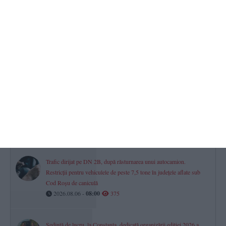
portocaliu de căldură și furtuni în mai multe regiuni
2026.08.06 -
10:06
394
OMD Mamaia-Constanța lansează o nouă campanie de promovare
- „Mamaia, destinația perfectă care îți trezește toate simțurile”
2026.08.06 -
09:00
378
Știri Constanța
UPDATE. Explozie urmată de incendiu într-o locuință din Siliștea.
Pompierii intervin cu mai multe autospeciale
2026.08.06 -
14:02
376
Trafic dirijat pe DN 2B, după răsturnarea unui autocamion.
Restricții pentru vehiculele de peste 7,5 tone în județele aflate sub
Cod Roșu de caniculă
2026.08.06 -
08:00
375
Ședință de lucru, la Constanța, dedicată organizării ediției 2026 a