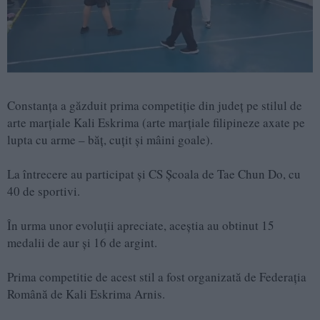
Constanța a găzduit prima competiție din județ pe stilul de
arte marțiale Kali Eskrima (arte marțiale filipineze axate pe
lupta cu arme – băț, cuțit și mâini goale).
La întrecere au participat și CS Școala de Tae Chun Do, cu
40 de sportivi.
În urma unor evoluții apreciate, aceștia au obtinut 15
medalii de aur și 16 de argint.
Prima competitie de acest stil a fost organizată de Federația
Română de Kali Eskrima Arnis.