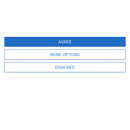
AGREE
5923
20 Mar, 2020 00:00
MORE OPTIONS
Constanța. „Acesta este antidotul!“
Maestrul Lazăr Iordache, antrenamente pe nisip și în mare alături de
DISAGREE
luptători ai școlii de Tae Chun Do (galerie foto)
ULTIMELE ARTICOLE DIN ACEEASI CATEGORIE