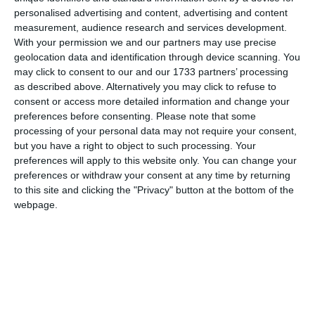
personalised advertising and content, advertising and content
measurement, audience research and services development.
With your permission we and our partners may use precise
geolocation data and identification through device scanning. You
may click to consent to our and our 1733 partners’ processing
as described above. Alternatively you may click to refuse to
consent or access more detailed information and change your
preferences before consenting.
Please note that some
processing of your personal data may not require your consent,
Adaugă-ne ca sursă în Google
but you have a right to object to such processing. Your
Urmărește-ne pe Google News
preferences will apply to this website only. You can change your
preferences or withdraw your consent at any time by returning
Urmărește-ne pe Whatsapp
to this site and clicking the "Privacy" button at the bottom of the
webpage.
Vezi toate STIRILE VIDEO!
Ti-a placut articolul?