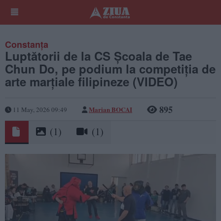
Constanța
Luptătorii de la CS Școala de Tae
Chun Do, pe podium la competiția de
arte marțiale filipineze (VIDEO)
895
Marian BOCAI
11 May, 2026 09:49
(1)
(1)