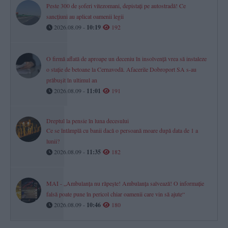
Peste 300 de șoferi vitezomani, depistați pe autostradă! Ce
sancțiuni au aplicat oamenii legii
2026.08.09 -
10:19
192
O firmă aflată de aproape un deceniu în insolvență vrea să instaleze
o stație de betoane la Cernavodă. Afacerile Dobroport SA s-au
prăbușit în ultimul an
2026.08.09 -
11:01
191
Dreptul la pensie în luna decesului
Ce se întâmplă cu banii dacă o persoană moare după data de 1 a
lunii?
2026.08.09 -
11:35
182
MAI - „Ambulanța nu răpește! Ambulanța salvează! O informație
falsă poate pune în pericol chiar oamenii care vin să ajute“
2026.08.09 -
10:46
180