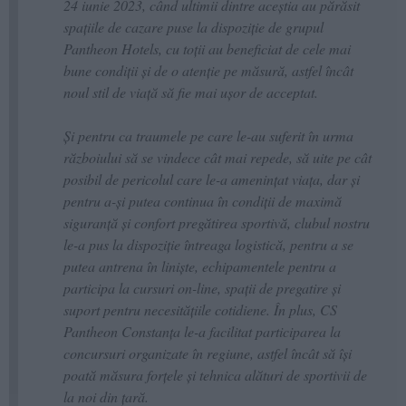
24 iunie 2023, când ultimii dintre aceștia au părăsit
spațiile de cazare puse la dispoziție de grupul
Pantheon Hotels, cu toții au beneficiat de cele mai
bune condiții și de o atenție pe măsură, astfel încât
noul stil de viață să fie mai ușor de acceptat.
Și pentru ca traumele pe care le-au suferit în urma
războiului să se vindece cât mai repede, să uite pe cât
posibil de pericolul care le-a amenințat viața, dar și
pentru a-și putea continua în condiții de maximă
siguranță și confort pregătirea sportivă, clubul nostru
le-a pus la dispoziție întreaga logistică, pentru a se
putea antrena în liniște, echipamentele pentru a
participa la cursuri on-line, spații de pregatire și
suport pentru necesitățiile cotidiene. În plus, CS
Pantheon Constanța le-a facilitat participarea la
concursuri organizate în regiune, astfel încât să își
poată măsura forțele și tehnica alături de sportivii de
la noi din țară.