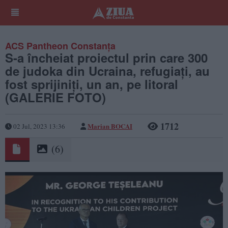
ACS Pantheon Constanța
S-a încheiat proiectul prin care 300
de judoka din Ucraina, refugiați, au
fost sprijiniți, un an, pe litoral
(GALERIE FOTO)
1712
Marian BOCAI
02 Jul, 2023 13:36
(6)