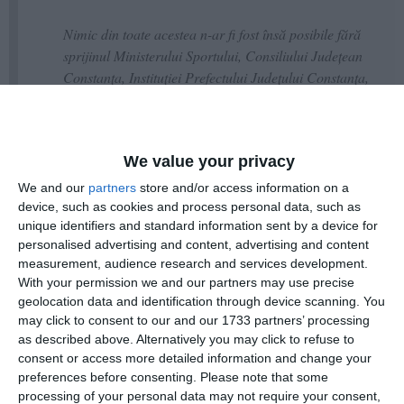
Nimic din toate acestea n-ar fi fost însă posibile fără
sprijinul Ministerului Sportului, Consiliului Județean
Constanța, Instituției Prefectului Județului Constanța,
Direcției Județene pentru Sport și Tineret Constanța,
Primăriei Municipiului Mangalia, ISU Dobrogea,
Spitalului Municipal Mangalia, Federației
We value your privacy
Internaționale de Judo, Ministerului Tineretului și
Sportului din Ucraina, Comitetului Olimpic Național
We and our
partners
store and/or access information on a
al Ucrainei, Federației Ucrainene de Judo, instituțiilor
device, such as cookies and process personal data, such as
unique identifiers and standard information sent by a device for
de presă care au mediatizat campania și al celorlalte
personalised advertising and content, advertising and content
structuri care au contribuit la punerea la adăpost a
measurement, audience research and services development.
tuturor acestor refugiați. Alături de aceștia, un sprijin
With your permission we and our partners may use precise
important a venit din partea celorlalți susținători ai
geolocation data and identification through device scanning. You
activității din cadrul Clubului Sportiv Pantheon
may click to consent to our and our 1733 partners’ processing
Constanța, dintre care amintim Pantheon Grup,
as described above. Alternatively you may click to refuse to
fundația Orange sau Șantierul Naval Midia.
consent or access more detailed information and change your
preferences before consenting.
Please note that some
processing of your personal data may not require your consent,
Tocmai din acest motiv, toate premiile, laudele și