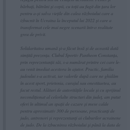
bărbați, bătrâni și copii, cu toții au fugit din țara lor
pentru a-și salva viețile din calea războiului care a
izbucnit în Ucraina la începutul lui 2022 și care a
transformat cele mai negre scenarii într-o realitate
greu de privit.
Solidaritatea umană și-a făcut însă și de această dată
simțită prezența. Clubul Sportiv Pantheon Constanța,
prin reprezentanții săi, s-a numărat printre cei care le-
au venit imediat acestora în ajutor. Practic, familia
judoului s-a activat, iar valorile după care ne ghidăm
în acest sport, prietenia, curajul sau onestitaetea, au
facut restul. Alături de autoritățile locale și cu sprijinul
necondiționat al celorlalte structuri din județ, am putut
oferi în ultimul an spații de cazare și mese calde
pentru aproximativ 300 de persoane, practicanți de
judo, antrenori și reprezentanți ai cluburilor ucrainene
de judo. De la izbucnirea războiului și până la data de