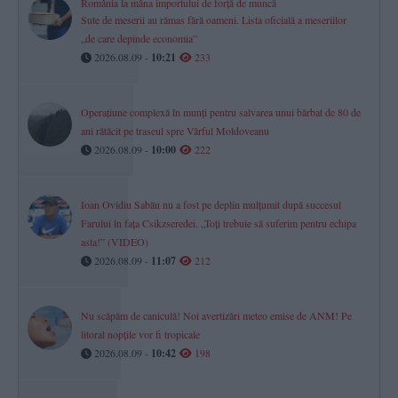
România la mâna importului de forță de muncă
Sute de meserii au rămas fără oameni. Lista oficială a meseriilor
„de care depinde economia”
2026.08.09 -
10:21
233
Operațiune complexă în munți pentru salvarea unui bărbat de 80 de
ani rătăcit pe traseul spre Vârful Moldoveanu
2026.08.09 -
10:00
222
Ioan Ovidiu Sabău nu a fost pe deplin mulțumit după succesul
Farului în fața Csikzseredei. „Toți trebuie să suferim pentru echipa
asta!” (VIDEO)
2026.08.09 -
11:07
212
Nu scăpăm de caniculă! Noi avertizări meteo emise de ANM! Pe
litoral nopțile vor fi tropicale
2026.08.09 -
10:42
198