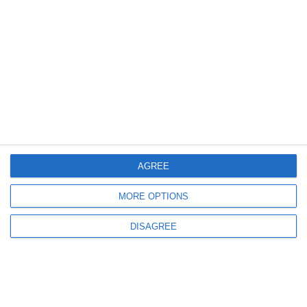
1234
06 Aug, 2024 16:38
Cumpărări directe Constanța
ACS Pantheon, contract cu Eurosantis SRL, firma controlată de Ion
Dumitrache, președintele organizației municipale Constanța a PSD
(DOCUMENT)
AGREE
MORE OPTIONS
DISAGREE
1751
24 Jun, 2024 11:18
Județul Constanța
Pantheon Judo Camp 2024 reunește, la Venus, sute de judoka din România