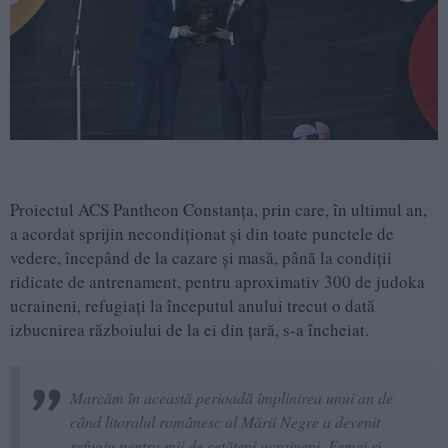
Proiectul ACS Pantheon Constanța, prin care, în ultimul an,
a acordat sprijin necondiționat și din toate punctele de
vedere, începând de la cazare și masă, până la condiții
ridicate de antrenament, pentru aproximativ 300 de judoka
ucraineni, refugiați la începutul anului trecut o dată
izbucnirea războiului de la ei din țară, s-a încheiat.
Marcăm în această perioadă împlinirea unui an de
când litoralul românesc al Mării Negre a devenit
refugiu pentru mii de cetățeni ucraineni. Femei și