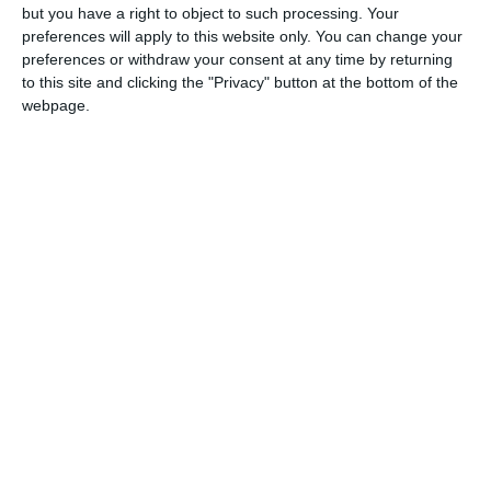
but you have a right to object to such processing. Your
diplomele acordate de cele mai înalte foruri din judo-
preferences will apply to this website only. You can change your
ul mondial, în semn de recunoștință și de apreciere la
preferences or withdraw your consent at any time by returning
adresa Clubului Sportiv Pantheon Constanța, li se
to this site and clicking the "Privacy" button at the bottom of the
cuvin și acestora în egală măsură, demonstrând încă o
webpage.
dată că știm să fim solidari atunci când situația o
impune!
Sincere felicitări tuturor, pentru implicarea de care ați
dat dovadă!, se arată înr-un comunicat semnat de
prof. ing. George Teșeleanu, președintele ACS
Pantheon Constanța.
Citește și: