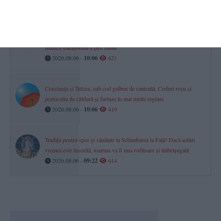
Muzica macedoneană va răsuna pe faleza Cazinoului
Pianistul Simon Trpčeski vine în premieră la malul mării și aduce
muzica tradițională a țării natale
2026.08.06 -
10:06
421
Constanța și Tulcea, sub cod galben de caniculă. Coduri roșu și
portocaliu de căldură și furtuni în mai multe regiuni
2026.08.06 -
10:06
419
Tradiții pentru spor și sănătate la Schimbarea la Față! Dacă astăzi
vremea este însorită, toamna va fi una roditoare și îmbelșugată
2026.08.06 -
09:22
414