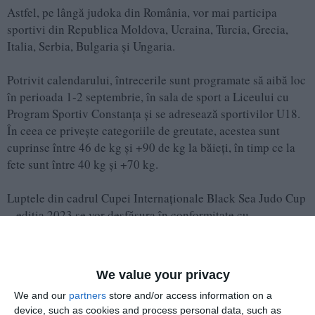
Astfel, pe lângă judoka din România, vor mai participa
sportivi din Republica Moldova, Ucraina, Turcia, Grecia,
Italia, Serbia, Bulgaria și Ungaria.
Potrivit calendarului, întrecerile sunt programate să aibă loc
în perioada 1-2 septembrie, în sala de sport a Liceului cu
Program Sportiv Constanța și se adresează sportivilor U18.
În ceea ce privește categoriile de greutate, acestea sunt
cuprinse între 46 de kg și +90 de kg la băieți, în timp ce la
fete sunt între 40 kg și +70 kg.
Luptele din cadrul Cupei Internaționale Black Sea Judo Cup
– ediția 2023 se vor desfășura în conformitate cu
regulamentul de judo IJF, EJU cât și al Federației Române de
Judo.
We value your privacy
Viitorul judo-ului din România își măsoară forțele la
We and our
partners
store and/or access information on a
device, such as cookies and process personal data, such as
malul Mării Negre!