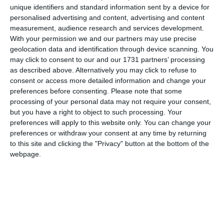
unique identifiers and standard information sent by a device for
personalised advertising and content, advertising and content
Pe lângă această întrecere, în cadrul proiectului
measurement, audience research and services development.
„Judo – Sport și educație“/ Sportul pentru toți, în luna
With your permission we and our partners may use precise
noiembrie a acestui an va mai fi organizată o
geolocation data and identification through device scanning. You
competiție, Cupa „Centura Albă“ la judo, care este
may click to consent to our and our 1731 partners’ processing
dedicată sportivilor care încă descoperă tainele
as described above. Alternatively you may click to refuse to
consent or access more detailed information and change your
acestui sport, a declarat George Teșeleanu,
preferences before consenting.
Please note that some
președintele ACS Pantheon Constanța.
processing of your personal data may not require your consent,
but you have a right to object to such processing. Your
preferences will apply to this website only. You can change your
preferences or withdraw your consent at any time by returning
Citește și:
to this site and clicking the "Privacy" button at the bottom of the
webpage.