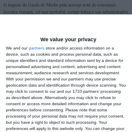
4) impuse de Garda de Mediu prin aceeași notă de constatare.
Acestea vizează, cel mai probabil, cerințe tehnice sau administrative
de conformare la normele ecologice care nu implică oprirea directă
a cercetării.
Calendarul procesului: Urmează judecata pe fond
We value your privacy
executorie de drept
Decizia privind suspendarea este
, ceea ce
We and our
partners
store and/or access information on a
înseamnă că cercetătorii se pot întoarce la lucru imediat. Totuși,
device, such as cookies and process personal data, such as
unique identifiers and standard information sent by a device for
Garda de Mediu are drept de recurs în termen de 5 zile.
personalised advertising and content, advertising and content
Miza cea mare rămâne însă anularea definitivă a actului
measurement, audience research and services development.
administrativ. Tribunalul a stabilit un termen îndepărtat pentru
With your permission we and our partners may use precise
25 septembrie 2026
continuarea judecății pe fond:
. Până atunci,
geolocation data and identification through device scanning. You
may click to consent to our and our 1733 partners’ processing
activitatea Stațiunii va rămâne sub protecția acestei suspendări
as described above. Alternatively you may click to refuse to
provizorii.
consent or access more detailed information and change your
preferences before consenting.
Please note that some
Contextul litigiului
processing of your personal data may not require your consent,
Dosarul a fost înregistrat pe 17 decembrie 2025, la scurt timp după
but you have a right to object to such processing. Your
ce un control al Gărzii de Mediu a identificat nereguli la Stațiunea
preferences will apply to this website only. You can change your