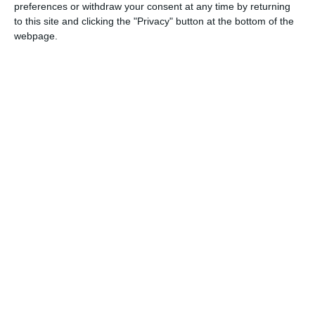
de Cercetare din Constanța. Conflictul subliniază dificultățile pe
preferences or withdraw your consent at any time by returning
to this site and clicking the "Privacy" button at the bottom of the
care instituțiile de cercetare cu tradiție le întâmpină în procesul de
webpage.
autorizare și conformare la reglementările de mediu actuale, extrem
de riguroase.
Adaugă-ne ca sursă în Google
Urmărește-ne pe Google News
Urmărește-ne pe Whatsapp
Ti-a placut articolul?