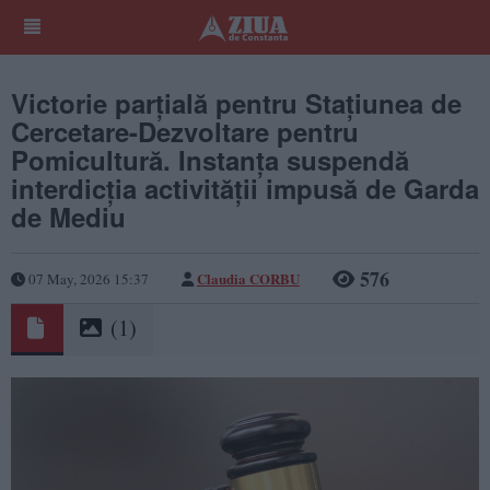
Victorie parțială pentru Stațiunea de
Cercetare-Dezvoltare pentru
Pomicultură. Instanța suspendă
interdicția activității impusă de Garda
de Mediu
576
Claudia CORBU
07 May, 2026 15:37
(1)