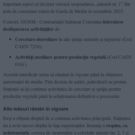
important aspect al deciziei vizează suspendarea „măsurii nr. 1” din
nota de constatare emisă de Garda de Mediu în octombrie 2025.
interzisese
Concret, GGNM - Comisariatul Județean Constanța
desfășurarea activităților
de:
Cercetare-dezvoltare
în alte științe naturale și inginerie (Cod
CAEN 7210);
Activități auxiliare pentru producția vegetală
(Cod CAEN
0161).
Această interdicție urma să rămână în vigoare până la obținerea
autorizației de mediu. Prin decizia de astăzi, judecătorii au permis
Stațiunii să își continue activitatea de cercetare și sprijin pentru
producția vegetală până la soluționarea definitivă a procesului.
Alte măsuri rămân în vigoare
Deși a obținut dreptul de a continua activitatea principală, Stațiunea
respins, ca
nu a avut succes deplin în fața magistraților. Instanța a
neîntemeiată
, cererea de suspendare a celorlalte măsuri (nr. 2, 3 și