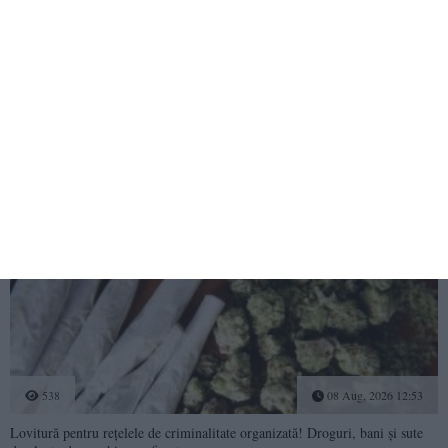
636
09 Aug, 2026 10:31
Justiție Constanța
CERONAV le cere socoteală în instanță celor implicați în afacerea
„diplomelor fantomă” și a contractelor cu dedicație
538
08 Aug, 2026 12:53
Lovitură pentru rețelele de criminalitate organizată! Droguri, bani și sute