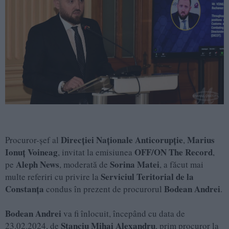
Direcției Naționale Anticorupție
Marius
Procuror-șef al
,
Ionuț Voineag
OFF/ON The Record
, invitat la emisiunea
,
Aleph News
Sorina Matei
pe
, moderată de
, a făcut mai
Serviciul Teritorial de la
multe referiri cu privire la
Constanța
Bodean Andrei
condus în prezent de procurorul
.
Bodean Andrei
va fi înlocuit, începând cu data de
Stanciu Mihai
Alexandru
23.02.2024, de
, prim procuror la