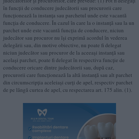
judecătorilor şi procurorilor, care prevede: (1) Pot fi delegaţi
în funcţii de conducere judecătorii sau procurorii care
funcţionează la instanţa sau parchetul unde este vacantă
funcţia de conducere. În cazul în care la o instanţă sau la un
parchet unde este vacantă funcţia de conducere, niciun
judecător sau procuror nu îşi exprimă acordul în vederea
delegării sau, din motive obiective, nu poate fi delegat
niciun judecător sau procuror de la aceeaşi instanţă sau
acelaşi parchet, poate fi delegat în respectiva funcţie de
conducere oricare dintre judecătorii sau, după caz,
procurorii care funcţionează la altă instanţă sau alt parchet
din circumscripţia aceleiaşi curţi de apel, respectiv parchet
de pe lângă curtea de apel, cu respectarea art. 175 alin. (1).