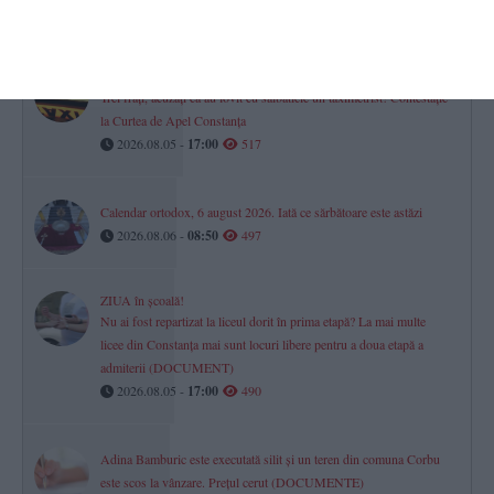
2026.08.05 -
17:00
762
Scandal arbitrat în instanță
Trei frați, acuzați că au lovit cu sălbăticie un taximetrist! Contestație
la Curtea de Apel Constanța
2026.08.05 -
17:00
517
Calendar ortodox, 6 august 2026. Iată ce sărbătoare este astăzi
2026.08.06 -
08:50
497
ZIUA în școală!
Nu ai fost repartizat la liceul dorit în prima etapă? La mai multe
licee din Constanța mai sunt locuri libere pentru a doua etapă a
admiterii (DOCUMENT)
2026.08.05 -
17:00
490
Adina Bamburic este executată silit și un teren din comuna Corbu
este scos la vânzare. Prețul cerut (DOCUMENTE)