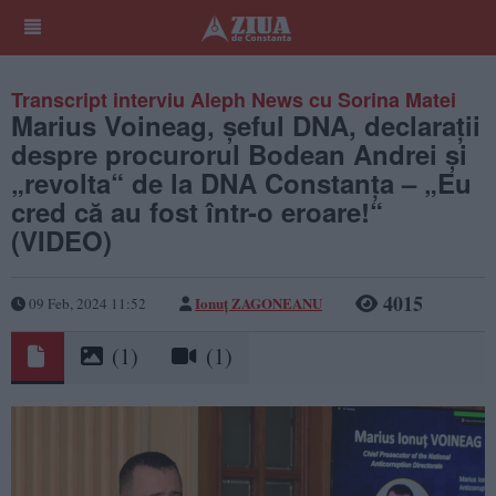
Transcript interviu Aleph News cu Sorina Matei
Marius Voineag, șeful DNA, declarații
despre procurorul Bodean Andrei și
„revolta“ de la DNA Constanța – „Eu
cred că au fost într-o eroare!“
(VIDEO)
4015
Ionuț ZAGONEANU
09 Feb, 2024 11:52
(1)
(1)