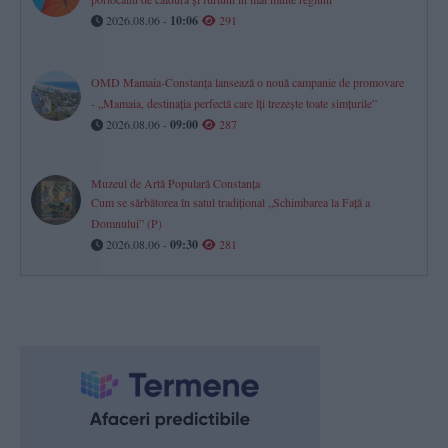
2026.08.06 -
10:06
291
OMD Mamaia-Constanța lansează o nouă campanie de promovare
- „Mamaia, destinația perfectă care îți trezește toate simțurile”
2026.08.06 -
09:00
287
Muzeul de Artă Populară Constanța
Cum se sărbătorea în satul tradițional „Schimbarea la Față a
Domnului” (P)
2026.08.06 -
09:30
281