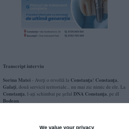
Transcript interviu
Sorina Matei
Constanța
Constanța
- Aveți o revoltă la
!
,
Galați
, două servicii teritoriale... nu mai zic nimic de ele. La
Constanța
DNA
Constanța
, l-ați schimbat pe șeful
, pe dl
Bodean
.
Marius Ionuț Voineag
- Da!
Sorina Matei
Bodean
- Dl
era în funcție de 5-6 ani.
Marius Ionuț Voineag
- De 5 ani de zile, da.
Sorina Matei
Bodean
We value your privacy
- Domnul
, este un om care a protestat,