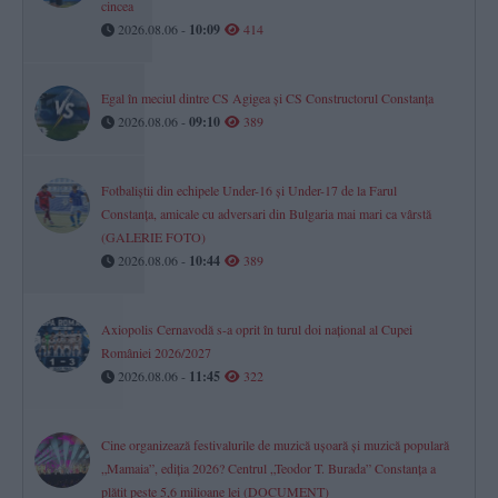
cincea
2026.08.06 -
10:09
414
Egal în meciul dintre CS Agigea și CS Constructorul Constanța
2026.08.06 -
09:10
389
Fotbaliștii din echipele Under-16 și Under-17 de la Farul
Constanța, amicale cu adversari din Bulgaria mai mari ca vârstă
(GALERIE FOTO)
2026.08.06 -
10:44
389
Axiopolis Cernavodă s-a oprit în turul doi național al Cupei
României 2026/2027
2026.08.06 -
11:45
322
Cine organizează festivalurile de muzică ușoară și muzică populară
„Mamaia”, ediția 2026? Centrul „Teodor T. Burada” Constanța a
plătit peste 5,6 milioane lei (DOCUMENT)