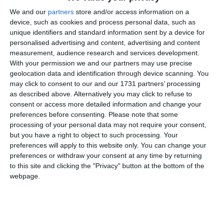
care ieșea în presă, care dădea interviuri, un om cu
We and our
partners
store and/or access information on a
imaginea, așa.... Foarte multe restituiri și achitări la DNA
device, such as cookies and process personal data, such as
DNA
Ploiești
Constanța, ultimii procurori șefi ai
, ca și la
ca
unique identifiers and standard information sent by a device for
personalised advertising and content, advertising and content
Oradea
Brașov
Constanța
și la
, ca și la
. La
acolo, domnul
measurement, audience research and services development.
Bodean
procuror șef, le era frică să-l țină pe domnul
, vă
With your permission we and our partners may use precise
DNA Constanța
spun foarte sincer, deși rezultatele la
, cred
geolocation data and identification through device scanning. You
Direcției Naționale Anticorupție
că se văd în bilanțurile
.
may click to consent to our and our 1731 partners’ processing
Eu vă întreb așa: În 10-15 ani, două servicii teritoriale, cu -
as described above. Alternatively you may click to refuse to
hai să zic - 10-15 procurori, maxim 20 nu sunt în stare să
consent or access more detailed information and change your
Portul Constanța
facă un dosar pe
?
preferences before consenting.
Please note that some
processing of your personal data may not require your consent,
Marius Ionuț Voineag
- Da, este un mare minus, am fost
but you have a right to object to such processing. Your
criticați de o mare parte a presei pentru subiectul asta. Vă
preferences will apply to this website only. You can change your
Constanța
pot spune doar așa, procurorul șef de la
, era într-
preferences or withdraw your consent at any time by returning
o delegare, nu era titularizat pe funcție. Nu am schimbat un
to this site and clicking the "Privacy" button at the bottom of the
șef în funcție.
webpage.
Sorina Matei
- De ce îi țineți pe delegare?