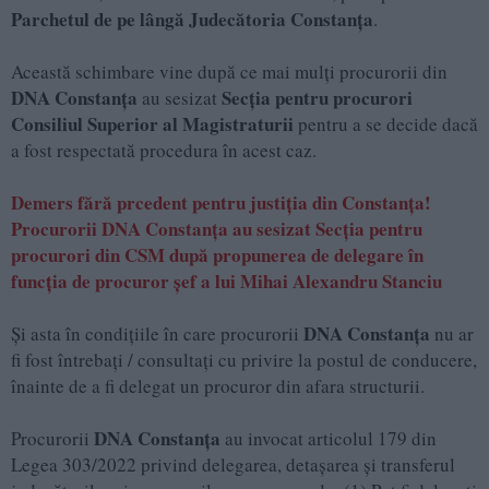
Parchetul de pe lângă Judecătoria Constanța
.
Această schimbare vine după ce mai mulți procurorii din
DNA Constanța
Secția pentru procurori
au sesizat
Consiliul Superior al Magistraturii
pentru a se decide dacă
a fost respectată procedura în acest caz.
Demers fără prcedent pentru justiția din Constanța!
Procurorii DNA Constanța au sesizat Secția pentru
procurori din CSM după propunerea de delegare în
funcția de procuror șef a lui Mihai Alexandru Stanciu
DNA Constanța
Și asta în condițiile în care procurorii
nu ar
fi fost întrebați / consultați cu privire la postul de conducere,
înainte de a fi delegat un procuror din afara structurii.
DNA Constanța
Procurorii
au invocat articolul 179 din
Legea 303/2022 privind delegarea, detaşarea şi transferul