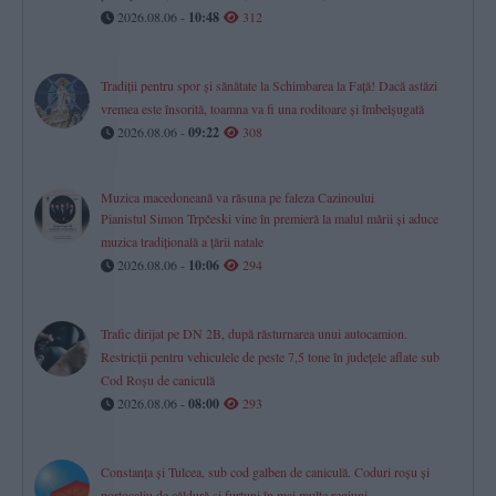
2026.08.06 -
10:48
312
Tradiții pentru spor și sănătate la Schimbarea la Față! Dacă astăzi
vremea este însorită, toamna va fi una roditoare și îmbelșugată
2026.08.06 -
09:22
308
Muzica macedoneană va răsuna pe faleza Cazinoului
Pianistul Simon Trpčeski vine în premieră la malul mării și aduce
muzica tradițională a țării natale
2026.08.06 -
10:06
294
Trafic dirijat pe DN 2B, după răsturnarea unui autocamion.
Restricții pentru vehiculele de peste 7,5 tone în județele aflate sub
Cod Roșu de caniculă
2026.08.06 -
08:00
293
Constanța și Tulcea, sub cod galben de caniculă. Coduri roșu și
portocaliu de căldură și furtuni în mai multe regiuni