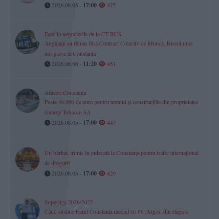
2026.08.05 -
17:00
475
Eșec în negocierile de la CT BUS
Angajații au rămas fără Contract Colectiv de Muncă. Riscul unei
noi greve la Constanța
2026.08.06 -
11:20
451
Afaceri Constanța
Peste 46.000 de euro pentru terenul și construcțiile din proprietatea
Galaxy Tobacco SA
2026.08.05 -
17:00
443
Un bărbat, trimis în judecată la Constanța pentru trafic internațional
de droguri!
2026.08.05 -
17:00
429
Superliga 2026/2027
Când susține Farul Constanța meciul cu FC Argeș, din etapa a