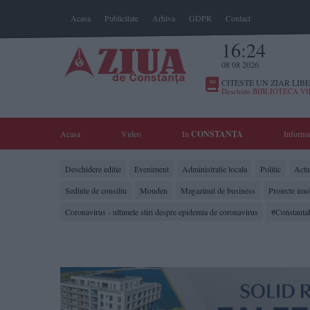
Acasa
Publicitate
Arhiva
GDPR
Contact
16:24
08 08 2026
CITESTE UN ZIAR LIBE
Deschide BIBLIOTECA V
Acasa
Video
In
CONSTANTA
Informa
Deschidere editie
Eveniment
Administratie locala
Politic
Actua
Sedinte de consiliu
Monden
Magazinul de business
Proiecte imo
Coronavirus - ultimele stiri despre epidemia de coronavirus
#Constanta