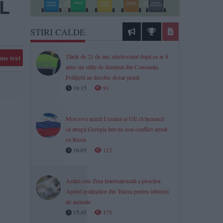
RL
STIRI CALDE
Tânăr de 21 de ani, electrocutat după ce ar fi
me text
atins un stâlp de iluminat din Constanța.
Polițiștii au deschis dosar penal
16:15
91
Moscova acuză Ucraina și UE că încearcă
să atragă Georgia într-un nou conflict armat
cu Rusia
16:05
112
Astăzi este Ziua Internațională a pisicilor.
Apelul polițiștilor din Tulcea pentru iubitorii
de animale
15:45
175