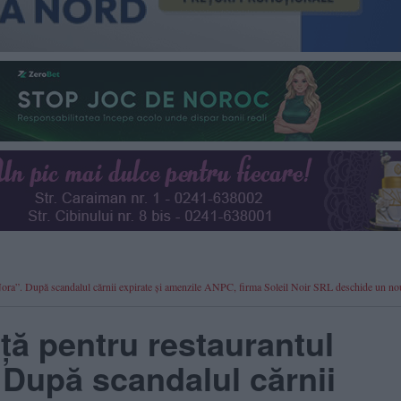
ui Nora”. După scandalul cărnii expirate și amenzile ANPC, firma Soleil Noir SRL deschide un no
nță pentru restaurantul
 După scandalul cărnii