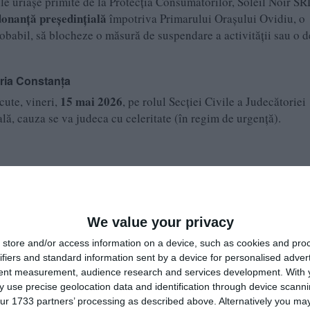
ile uriașe primite de la Protecția Consumatorilor, Soleil Noir SR
onanță președințială
împotriva Primarului Orașului Ovidiu, o
obabil, să blocheze o măsură de suspendare a activității sau o d
ria Constanța
15 mai 2026
cute, vineri,
, pe rolul Secției Civile a Judecătoriei
lă, cauza se va judeca cu celeritate (în regim de urgență).
We value your privacy
store and/or access information on a device, such as cookies and pro
ifiers and standard information sent by a device for personalised adver
are, conform surselor locale, restaurantul funcționează în preze
tent measurement, audience research and services development.
With 
ite din partea Poliției Locale Ovidiu. Prin această ordonanță
 use precise geolocation data and identification through device scanni
decizie provizorie care să îi permită să țină ușile deschise, în c
ur 1733 partners’ processing as described above. Alternatively you may 