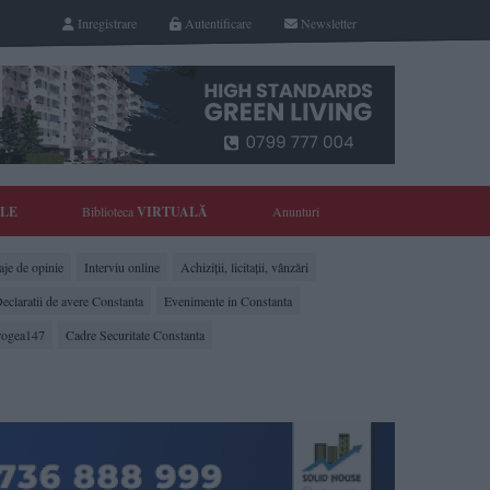
Inregistrare
Autentificare
Newsletter
YLE
Biblioteca
VIRTUALĂ
Anunturi
je de opinie
Interviu online
Achiziții, licitații, vânzări
eclaratii de avere Constanta
Evenimente in Constanta
rogea147
Cadre Securitate Constanta