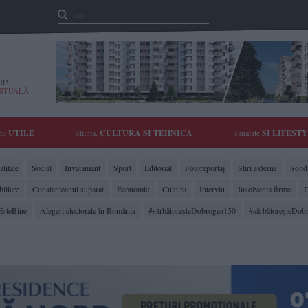
R!
IRTUALĂ
tii
UTILE
Stiinta,
CULTURA SI TEHNICA
Sanatate
SI LIFEST
litate
Social
Invatamant
Sport
Editorial
Fotoreportaj
Stiri externe
Sonda
biliare
Constanteanul suparat
Economic
Cultura
Interviu
Insolventa firme
D
EsteBine
Alegeri electorale în România
#sărbătoreşteDobrogea150
#sărbătoreşteDob