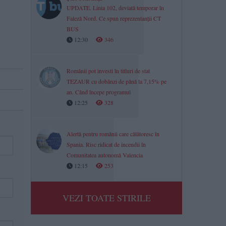
UPDATE. Linia 102, deviată temporar în
Faleză Nord. Ce spun reprezentanții CT
BUS
12:30
346
Românii pot investi în titluri de stat
TEZAUR cu dobânzi de până la 7,15% pe
an. Când începe programul
12:25
328
Alertă pentru românii care călătoresc în
Spania. Risc ridicat de incendii în
Comunitatea autonomă Valencia
12:15
253
VEZI TOATE STIRILE