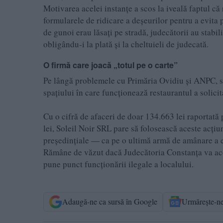
Motivarea acelei instanțe a scos la iveală faptul c
formularele de ridicare a deșeurilor pentru a evita p
de gunoi erau lăsați pe stradă, judecătorii au stabili
obligându-i la plată și la cheltuieli de judecată.
O firmă care joacă „totul pe o carte”
Pe lângă problemele cu Primăria Ovidiu și ANPC, situ
spațiului în care funcționează restaurantul a solici
Cu o cifră de afaceri de doar 134.663 lei raportată
lei, Soleil Noir SRL pare să folosească aceste acți
președințiale — ca pe o ultimă armă de amânare a exec
Rămâne de văzut dacă Judecătoria Constanța va aco
pune punct funcționării ilegale a localului.
Adaugă-ne ca sursă în Google
Urmărește-n