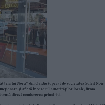
ătăria lui Nora” din Ovidiu (operat de societatea Soleil Noi
cționare și aflată în vizorul autorităților locale, firma
udecată direct conducerea primăriei.