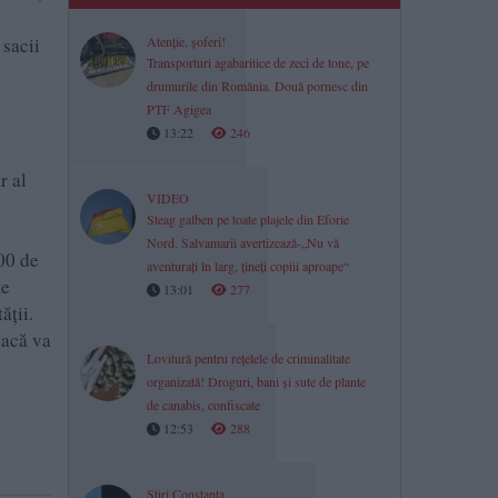
 sacii
Atenție, șoferi!
Transporturi agabaritice de zeci de tone, pe
drumurile din România. Două pornesc din
PTF Agigea
13:22
246
r al
VIDEO
Steag galben pe toate plajele din Eforie
Nord. Salvamarii avertizează-„Nu vă
00 de
aventurați în larg, țineți copiii aproape“
țe
13:01
277
ății.
dacă va
Lovitură pentru rețelele de criminalitate
organizată! Droguri, bani și sute de plante
de canabis, confiscate
12:53
288
Știri Constanța