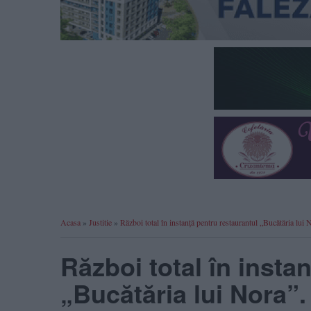
Acasa
»
Justitie
»
Război total în instanță pentru restaurantul „Bucătăria l
Război total în insta
„Bucătăria lui Nora”.