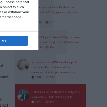
ng.
Please note that
o object to such
Ți-a fost spart contul de Facebook sau
ces or withdraw your
Instagram? DNSC îți spune ce trebuie să
 of the webpage.
verifici
ainte,
14:20
247
e
).
 într-
Pescuitul ilegal, în vizorul Poliției. Aproape
GREE
4.000 de controale și peste 1.000 de amenzi
 de
14:00
336
Recomandări de la DSP Constanța pentru
tat
zilele caniculare. Ce trebuie să facă
persoanele vârstnice și bolnavii cronici
 numit
13:48
270
O dronă a intrat din România în Bulgaria și
a explodat la 100 de metri de graniță
ie
13:31
462
/2024
).