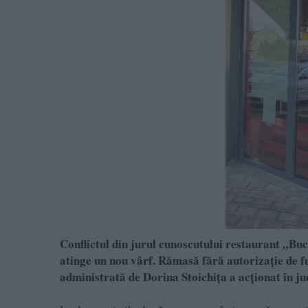
Conflictul din jurul cunoscutului restaurant „Buc
atinge un nou vârf. Rămasă fără autorizație de fun
administrată de Dorina Stoichița a acționat în j