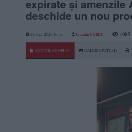
expirate și amenzile
deschide un nou pro
1085
Claudia CORBU
18 May, 2026 10:05
ARTICOL COMPLET
GALERIE FOTO
(1)