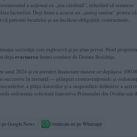
ă restaurantul a acționat cu „rea-credință”, refuzând să semneze
lata facturilor. Deși firma a acuzat un „șantaj sanitar” pentru că
t că patronii localului și-au încălcat obligațiile contractuale,
ația societății este explozivă și pe plan privat. Noul proprieta
evacuarea
tat deja
firmei conduse de Dorina Stoichița.
 pe anul 2024 și cu pierderi financiare masive ce depășesc 100.0
uni succesive în instanță — plângeri contravenționale și ordonan
utărilor, a plății datoriilor și a suspendării definitive a activit
rda ordonanța solicitată împotriva Primarului din Ovidiu sau 
e pe Google News
Urmărește-ne pe Whatsapp