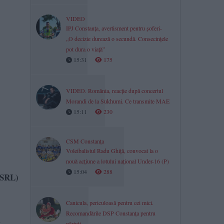
VIDEO
IPJ Constanța, avertisment pentru șoferi-
„O decizie durează o secundă. Consecințele
pot dura o viață”
15:31
175
VIDEO. România, reacție după concertul
Morandi de la Sukhumi. Ce transmite MAE
15:11
230
CSM Constanța
Voleibalistul Radu Ghiță, convocat la o
nouă acțiune a lotului național Under-16 (P)
15:04
288
r SRL)
Canicula, periculoasă pentru cei mici.
Recomandările DSP Constanța pentru
părinți