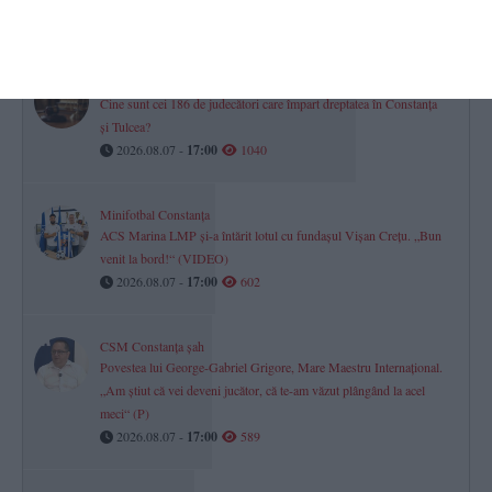
2026.08.07 -
17:00
1394
Justiție Constanța
Cine sunt cei 186 de judecători care împart dreptatea în Constanța
și Tulcea?
2026.08.07 -
17:00
1040
Minifotbal Constanța
ACS Marina LMP și-a întărit lotul cu fundașul Vișan Crețu. „Bun
venit la bord!“ (VIDEO)
2026.08.07 -
17:00
602
CSM Constanța șah
Povestea lui George-Gabriel Grigore, Mare Maestru Internațional.
„Am știut că vei deveni jucător, că te-am văzut plângând la acel
meci“ (P)
2026.08.07 -
17:00
589