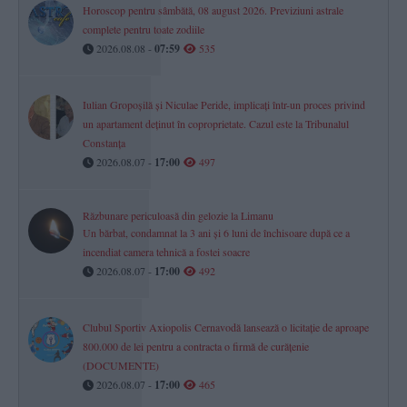
Horoscop pentru sâmbătă, 08 august 2026. Previziuni astrale
complete pentru toate zodiile
2026.08.08 -
07:59
535
Iulian Gropoșilă și Niculae Peride, implicați într-un proces privind
un apartament deținut în coproprietate. Cazul este la Tribunalul
Constanța
2026.08.07 -
17:00
497
Răzbunare periculoasă din gelozie la Limanu
Un bărbat, condamnat la 3 ani și 6 luni de închisoare după ce a
incendiat camera tehnică a fostei soacre
2026.08.07 -
17:00
492
Clubul Sportiv Axiopolis Cernavodă lansează o licitație de aproape
800.000 de lei pentru a contracta o firmă de curățenie
(DOCUMENTE)
2026.08.07 -
17:00
465