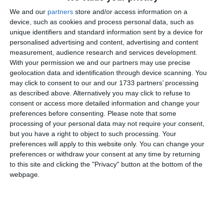
investitorii cu privire la disponibilitatea Raportului
We and our
partners
store and/or access information on a
societății pentru Trimestrul I 2026, întocmit în conformitate
device, such as cookies and process personal data, such as
unique identifiers and standard information sent by a device for
cu prevederile art. 69 din Legea nr. 24/2017 privind
personalised advertising and content, advertising and content
emitenții de instrumente financiare și operațiuni de piață, cu
measurement, audience research and services development.
modificările și completările ulterioare și art. 130 din
With your permission we and our partners may use precise
Regulamentul ASF nr. 5/2018 privind emitenții de
geolocation data and identification through device scanning. You
instrumente financiare și operațiuni de piață, cu modificările
may click to consent to our and our 1733 partners’ processing
și completările ulterioare.
as described above. Alternatively you may click to refuse to
consent or access more detailed information and change your
preferences before consenting.
Please note that some
Raportul OIL TERMINAL SA aferent Trimestrului I 2026
processing of your personal data may not require your consent,
este transmis Bursei de Valori București și Autorității de
but you have a right to object to such processing. Your
Supraveghere Financiară în data de 14.05.2026.
preferences will apply to this website only. You can change your
preferences or withdraw your consent at any time by returning
to this site and clicking the "Privacy" button at the bottom of the
webpage.
Raportul pentru trimestrul I 2026 al Societății OIL
TERMINAL SA cuprinde:
Situația interimară simplificată revizuită a poziției