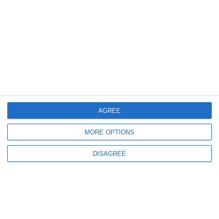
778
07 Aug, 2026 13:01
Tragerea la răspundere a unui traficant georgian de migranți
Urmărire ca în filme, test pozitiv la metamfetamină și un accident mortal la
Deleni (RECHIZITORIU)
AGREE
MORE OPTIONS
291
07 Aug, 2026 11:34
DISAGREE
Dosarul despăgubirilor pentru un imobil demolat din Constanța a ajuns în
apel. Tribunalul a acordat o despăgubire de peste 27.000 lei