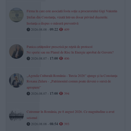
Firma în care este asociată fosta soție a procurorului Gigi Valentin
Ștefan din Constanța, vizată într-un dosar privind deșeurile.
Instanța a dispus o măsură preventivă
2026.08.08 -
09:22
409
Panica cetățenilor prescrisă pe rețetă de protocol
Ne sperie sau nu Planul de Risc în Energie aprobat de Guvern?
2026.08.07 -
17:00
406
„Agenda Culturală România - Turcia 2026” ajunge și la Constanța
Roxana Zidaru - „Patrimoniul comun poate deveni o sursă de
apropiere”
2026.08.07 -
17:00
394
Cutremur în România, pe 8 august 2026. Ce magnitudine a avut
seismul
2026.08.08 -
08:54
393