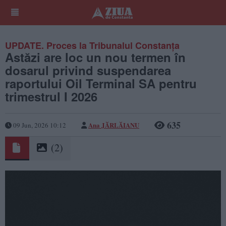
UPDATE. Proces la Tribunalul Constanța
Astăzi are loc un nou termen în
dosarul privind suspendarea
raportului Oil Terminal SA pentru
trimestrul I 2026
635
Ana JĂRLĂIANU
09 Jun, 2026 10:12
(2)