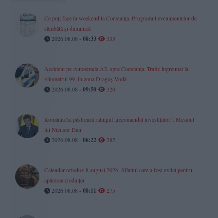
Ce poți face în weekend la Constanța. Programul evenimentelor de
sâmbătă și duminică
2026.08.08 -
08:33
335
Accident pe Autostrada A2, spre Constanța. Trafic îngreunat la
kilometrul 99, în zona Dragoș-Vodă
2026.08.08 -
09:50
320
România își păstrează ratingul „recomandat investițiilor”. Mesajul
lui Nicușor Dan
2026.08.08 -
08:22
282
Calendar ortodox 8 august 2026. Sfântul care a fost exilat pentru
apărarea credinței
2026.08.08 -
08:11
275