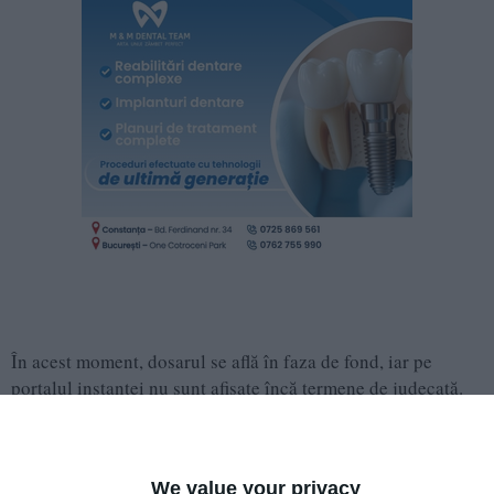
În acest moment, dosarul se află în faza de fond, iar pe
portalul instanței nu sunt afișate încă termene de judecată.
Raportul trimestrului I al anului 2026
We value your privacy
Societatea OIL TERMINAL SA informează acționarii și