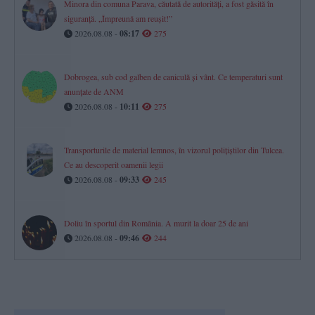
Minora din comuna Parava, căutată de autorități, a fost găsită în
siguranță. „Împreună am reușit!”
2026.08.08 -
08:17
275
Dobrogea, sub cod galben de caniculă și vânt. Ce temperaturi sunt
anunțate de ANM
2026.08.08 -
10:11
275
Transporturile de material lemnos, în vizorul polițiștilor din Tulcea.
Ce au descoperit oamenii legii
2026.08.08 -
09:33
245
Doliu în sportul din România. A murit la doar 25 de ani
2026.08.08 -
09:46
244