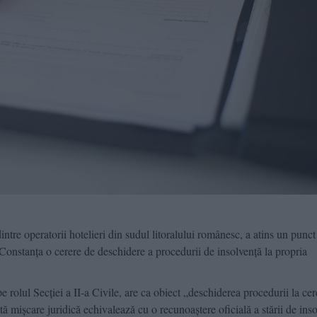
re operatorii hotelieri din sudul litoralului românesc, a atins un punct 
Constanța o cerere de deschidere a procedurii de insolvență la propria
e rolul Secției a II-a Civile, are ca obiect „deschiderea procedurii la cer
tă mișcare juridică echivalează cu o recunoaștere oficială a stării de ins