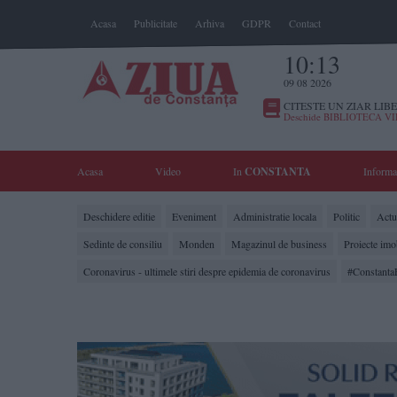
Acasa
Publicitate
Arhiva
GDPR
Contact
10:13
09 08 2026
CITESTE UN ZIAR LIBE
Deschide BIBLIOTECA V
Acasa
Video
In
CONSTANTA
Informa
Deschidere editie
Eveniment
Administratie locala
Politic
Actua
Sedinte de consiliu
Monden
Magazinul de business
Proiecte imo
Coronavirus - ultimele stiri despre epidemia de coronavirus
#Constanta