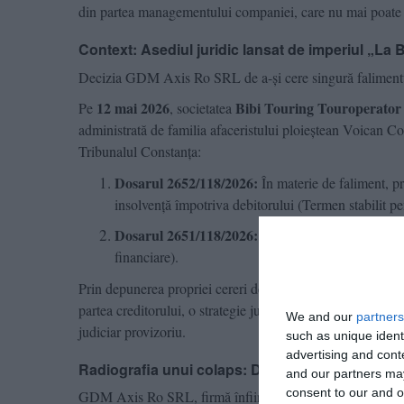
din partea managementului companiei, care nu mai poate fa
Context: Asediul juridic lansat de imperiul „La
Decizia GDM Axis Ro SRL de a-și cere singură falimentul v
12 mai 2026
Bibi Touring Touroperato
Pe
, societatea
administrată de familia afaceristului ploieștean Voican 
Tribunalul Constanța:
Dosarul 2652/118/2026:
În materie de faliment, pri
insolvență împotriva debitorului (Termen stabilit p
Dosarul 2651/118/2026:
În materie de litigii cu pr
financiare).
Prin depunerea propriei cereri de intrare în insolvență p
partea creditorului, o strategie juridică utilizată adesea d
We and our
partners
judiciar provizoriu.
such as unique ident
advertising and con
Radiografia unui colaps: Datorii de 19 milioane 
and our partners may
consent to our and o
GDM Axis Ro SRL, firmă înființată în 2015 cu sediul soci