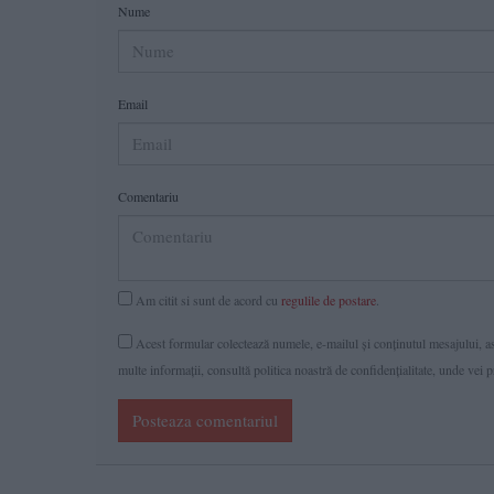
Nume
Email
Comentariu
Am citit si sunt de acord cu
regulile de postare
.
Acest formular colectează numele, e-mailul şi conținutul mesajului, ast
multe informaţii, consultă politica noastră de confidenţialitate, unde vei 
Posteaza comentariul