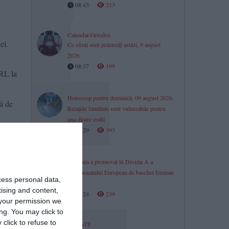
08:43
213
Calendar-Ortodox
ei.
Ce sfinți sunt prăznuiți astăzi, 9 august
2026
08:37
199
SRL la
Horoscop pentru duminică, 09 august 2026.
ii de
Relațiile familiale sunt vulnerabile pentru
una dintre zodii
08:29
393
România a promovat în Divizia A a
te din
Campionatului European de baschet feminin
lui
cess personal data,
U18
tising and content,
08:24
239
your permission we
ng. You may click to
click to refuse to
orge
,
UPDATE