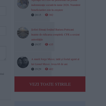
indemnizație socială în iunie 2026. Numărul
beneficiarilor este în creștere
20:15
382
Șoferi filmați forțând Bariera Petricani
înainte de ridicarea completă. CFR a sesizat
autoritățile
19:57
435
A murit Jorge Messi, tatăl și fostul agent al
lui Lionel Messi. Avea 68 de ani
19:29
402
 mai
VEZI TOATE STIRILE