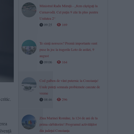
Ministrul Radu Miruță - „8cm câștigați la
Cernavodă. Cel puțin 9 zile în plus pentru
Unitatea 2“
09:25
169
Te simți norocos? Premii importante sunt
puse în joc la tragerile Loto de astăzi, 9
august
09:06
164
Cod galben de vânt puternic la Constanța!
Unde puteți semnala problemele cauzate de
vreme
critic.
08:46
296
Ziua Marinei Române, la 124 de ani de la
erea
prima sărbătorire! Programul activităților
olvență
din județul Constanța