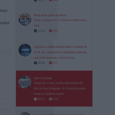
ieței
Festival de goluri pe litoral
Farul a câștigat cu 3-2 meciul cu Miercurea
iunilor
Ciuc
21:20
419
Atacuri cu cuțitul la Rotterdam! Un tânăr de
26 de ani, suspectat că a înjunghiat aleatoriu
mai multe persoane, a fost arestat
20:56
371
Știri Constanța
Tânără de 19 ani, lovită și proiectată sub
tren în Gara Mangalia. Ar fi traversat calea
ferată cu căștile în urechi
20:37
770
Aproape 883.000 de pensionari au primit