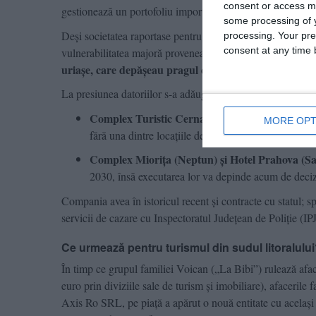
consent or access m
gestionează un portofoliu important de unități de cazare î
some processing of y
Deși societatea raportase pentru anul 2024 cifre aparent st
processing. Your pre
consent at any time b
vulnerabilitatea majoră provenea din structura bilanțului 
uriașe, care depășeau pragul de 19,4 milioane de lei
.
La presiunea datoriilor s-a adăugat și o destabilizare a por
Complex Turistic Cerna - Hotel Cerna (Saturn)
MORE OPT
fără una dintre locațiile de bază chiar înainte de în
Complex Miorița (Neptun) și Hotel Prahova (Sa
2030, însă executarea lor va depinde acum de decizii
Compania avea în istoricul recent și contracte cu statul; s
servicii de cazare cu Inspectoratul Județean de Poliție (IP
Ce urmează pentru turismul din sudul litoralulu
În timp ce grupul familiei Voican („La Bibi”) rulează afac
euro prin diviziile sale de turism și imobiliare), afaceril
Axis Ro SRL, pe piață a apărut o nouă entitate cu acel