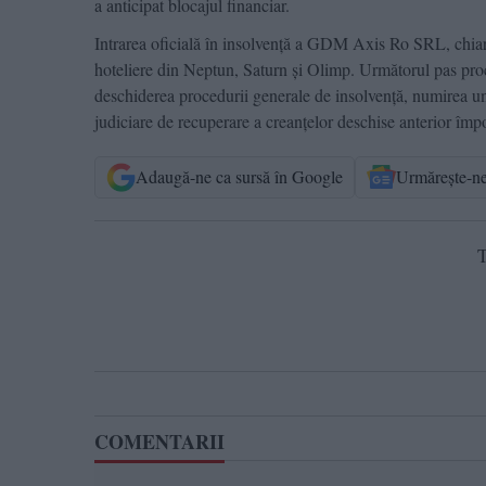
a anticipat blocajul financiar.
Intrarea oficială în insolvență a GDM Axis Ro SRL, chiar 
hoteliere din Neptun, Saturn și Olimp. Următorul pas proce
deschiderea procedurii generale de insolvență, numirea unu
judiciare de recuperare a creanțelor deschise anterior împot
Adaugă-ne ca sursă în Google
Urmărește-n
T
COMENTARII