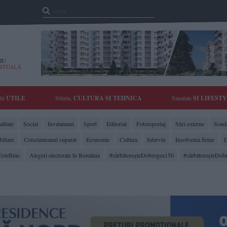
R!
IRTUALĂ
tii
UTILE
Stiinta,
CULTURA SI TEHNICA
Sanatate
SI LIFEST
litate
Social
Invatamant
Sport
Editorial
Fotoreportaj
Stiri externe
Sonda
biliare
Constanteanul suparat
Economic
Cultura
Interviu
Insolventa firme
D
EsteBine
Alegeri electorale în România
#sărbătoreşteDobrogea150
#sărbătoreşteDob