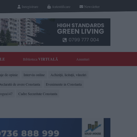
Inregistrare
Autentificare
Newsletter
YLE
Biblioteca
VIRTUALĂ
Anunturi
je de opinie
Interviu online
Achiziții, licitații, vânzări
eclaratii de avere Constanta
Evenimente in Constanta
rogea147
Cadre Securitate Constanta