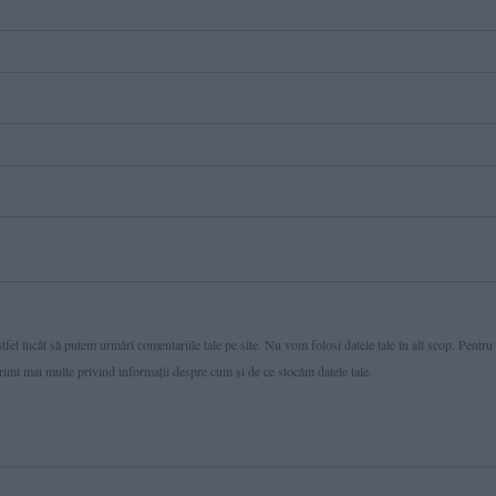
fel încât să putem urmări comentariile tale pe site. Nu vom folosi datele tale în alt scop. Pentru
primi mai multe privind informaţii despre cum și de ce stocăm datele tale.