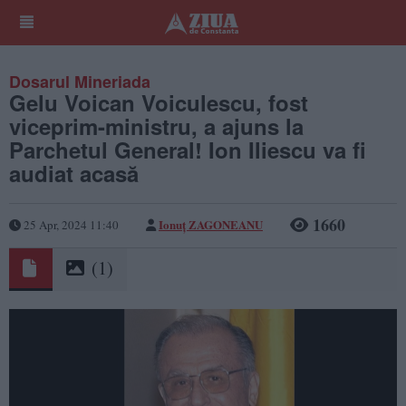
Dosarul Mineriada
Gelu Voican Voiculescu, fost
viceprim-ministru, a ajuns la
Parchetul General! Ion Iliescu va fi
audiat acasă
1660
Ionuț ZAGONEANU
25 Apr, 2024 11:40
(1)