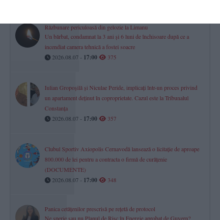
Răzbunare periculoasă din gelozie la Limanu
Un bărbat, condamnat la 3 ani și 6 luni de închisoare după ce a
incendiat camera tehnică a fostei soacre
2026.08.07 -
17:00
375
Iulian Gropoșilă și Niculae Peride, implicați într-un proces privind
un apartament deținut în coproprietate. Cazul este la Tribunalul
Constanța
2026.08.07 -
17:00
357
Clubul Sportiv Axiopolis Cernavodă lansează o licitație de aproape
800.000 de lei pentru a contracta o firmă de curățenie
(DOCUMENTE)
2026.08.07 -
17:00
348
Panica cetățenilor prescrisă pe rețetă de protocol
Ne sperie sau nu Planul de Risc în Energie aprobat de Guvern?