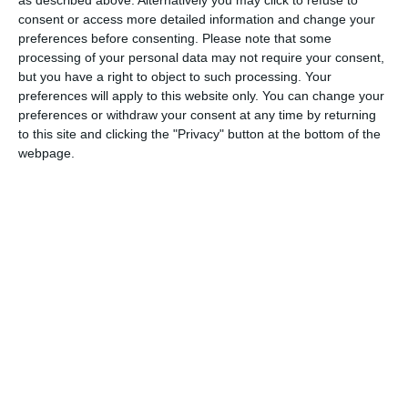
as described above. Alternatively you may click to refuse to
consent or access more detailed information and change your
Adaugă-ne ca sursă în Google
preferences before consenting.
Please note that some
processing of your personal data may not require your consent,
Urmărește-ne pe Google News
but you have a right to object to such processing. Your
preferences will apply to this website only. You can change your
Urmărește-ne pe Whatsapp
preferences or withdraw your consent at any time by returning
to this site and clicking the "Privacy" button at the bottom of the
webpage.
Ti-a placut articolul?
COMENTARII
Nume