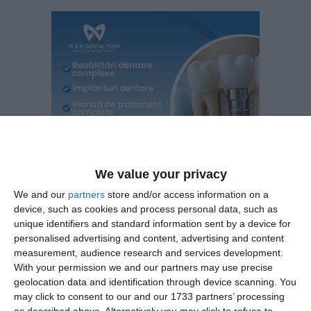
We value your privacy
We and our
partners
store and/or access information on a
device, such as cookies and process personal data, such as
unique identifiers and standard information sent by a device for
personalised advertising and content, advertising and content
Procurorul general îi solicită preşedintelui Iohannis aviz
measurement, audience research and services development.
pentru începerea urmăririi penale a lui Iliescu în dosarul
With your permission we and our partners may use precise
Mineriadei din iunie 1990
geolocation data and identification through device scanning. You
may click to consent to our and our 1733 partners’ processing