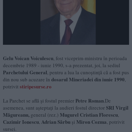
Gelu Voican Voiculescu
, fost viceprim-ministru în perioada
decembrie 1989 - iunie 1990, s-a prezentat, joi, la sediul
Parchetului General
, pentru a lua la cunoştinţă că a fost pus
dosarul Mineriadei din iunie 1990
din nou sub acuzare în
,
stiripesurse.ro
potrivit
Petre Roman
La Parchet se află şi fostul premier
.De
SRI Virgil
asemenea, sunt aşteptaţi la audieri fostul director
Măgureanu,
Mugurel Cristian Florescu
general (rez.)
,
Cazimir Ionescu
Adrian Sârbu
Miron Cozma
,
şi
, potrivit
sursei.