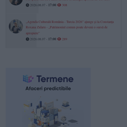
2026.08.07 -
17:00
308
„Agenda Culturală România - Turcia 2026” ajunge și la Constanța
Roxana Zidaru - „Patrimoniul comun poate deveni o sursă de
apropiere”
2026.08.07 -
17:00
289