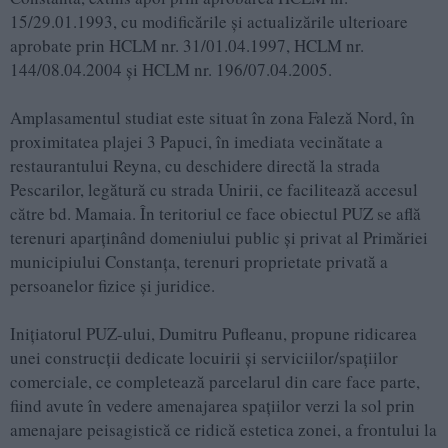
15/29.01.1993, cu modificările şi actualizările ulterioare
aprobate prin HCLM nr. 31/01.04.1997, HCLM nr.
144/08.04.2004 şi HCLM nr. 196/07.04.2005.
Amplasamentul studiat este situat în zona Faleză Nord, în
proximitatea plajei 3 Papuci, în imediata vecinătate a
restaurantului Reyna, cu deschidere directă la strada
Pescarilor, legătură cu strada Unirii, ce facilitează accesul
către bd. Mamaia. În teritoriul ce face obiectul PUZ se află
terenuri aparţinând domeniului public şi privat al Primăriei
municipiului Constanţa, terenuri proprietate privată a
persoanelor fizice şi juridice.
Iniţiatorul PUZ-ului, Dumitru Pufleanu, propune ridicarea
unei construcţii dedicate locuirii şi serviciilor/spaţiilor
comerciale, ce completează parcelarul din care face parte,
fiind avute în vedere amenajarea spaţiilor verzi la sol prin
amenajare peisagistică ce ridică estetica zonei, a frontului la