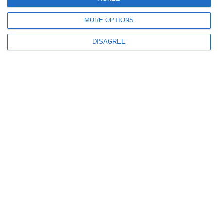
659
01 Jul, 2025 11:28
Constanța
MORE OPTIONS
Containerele pentru colectarea deșeurilor voluminoase, amplasate în
cartierul Faleză Nord, săptămâna aceasta
DISAGREE
1177
28 Jun, 2025 20:51
Știri Constanța
Tânăr de 18 ani, surprins la volan în Vadu, fără a deține permis de
conducere