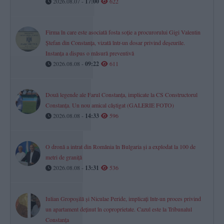
2026.08.07 -
17:00
622
Firma în care este asociată fosta soție a procurorului Gigi Valentin
Ștefan din Constanța, vizată într-un dosar privind deșeurile.
Instanța a dispus o măsură preventivă
2026.08.08 -
09:22
611
Două legende ale Farul Constanța, implicate la CS Constructorul
Constanța. Un nou amical câștigat (GALERIE FOTO)
2026.08.08 -
14:33
596
O dronă a intrat din România în Bulgaria și a explodat la 100 de
metri de graniță
2026.08.08 -
13:31
536
Iulian Gropoșilă și Niculae Peride, implicați într-un proces privind
un apartament deținut în coproprietate. Cazul este la Tribunalul
Constanța