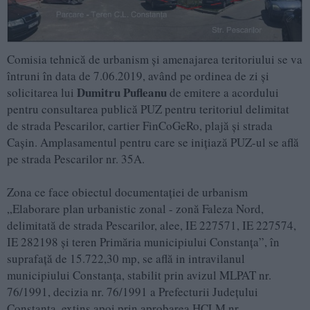
Comisia tehnică de urbanism şi amenajarea teritoriului se va
întruni în data de 7.06.2019, având pe ordinea de zi şi
Dumitru Pufleanu
solicitarea lui
de emitere a acordului
pentru consultarea publică PUZ pentru teritoriul delimitat
de strada Pescarilor, cartier FinCoGeRo, plajă şi strada
Caşin. Amplasamentul pentru care se iniţiază PUZ-ul se află
pe strada Pescarilor nr. 35A.
Zona ce face obiectul documentaţiei de urbanism
„Elaborare plan urbanistic zonal - zonă Faleza Nord,
delimitată de strada Pescarilor, alee, IE 227571, IE 227574,
IE 282198 şi teren Primăria municipiului Constanţa”, în
suprafaţă de 15.722,30 mp, se află in intravilanul
municipiului Constanţa, stabilit prin avizul MLPAT nr.
76/1991, decizia nr. 76/1991 a Prefecturii Judeţului
Constanta, extins apoi prin aprobarea HCLM nr.