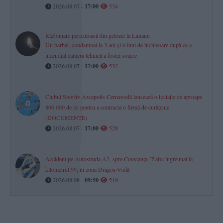
2026.08.07 -
17:00
534
Răzbunare periculoasă din gelozie la Limanu
Un bărbat, condamnat la 3 ani și 6 luni de închisoare după ce a
incendiat camera tehnică a fostei soacre
2026.08.07 -
17:00
532
Clubul Sportiv Axiopolis Cernavodă lansează o licitație de aproape
800.000 de lei pentru a contracta o firmă de curățenie
(DOCUMENTE)
2026.08.07 -
17:00
528
Accident pe Autostrada A2, spre Constanța. Trafic îngreunat la
kilometrul 99, în zona Dragoș-Vodă
2026.08.08 -
09:50
519