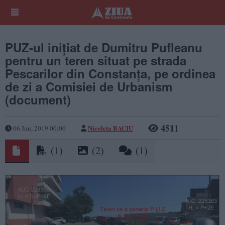
PUZ-ul iniţiat de Dumitru Pufleanu
pentru un teren situat pe strada
Pescarilor din Constanţa, pe ordinea
de zi a Comisiei de Urbanism
(document)
4511
Nicoleta BACIU
06 Jun, 2019 00:00
(1)
(2)
(1)