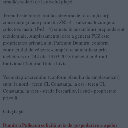
stradă/a vederii de la nivelul plajei.
Terenul este înregistrat la categoria de folosinţă curţi-
construcţii şi face parte din ZRL 4 - subzona locuinţelor
colective medii (P+3 - 4) situate în ansambluri preponderent
rezidenţiale. Amplasamentul care a generat PUZ este
proprietatea privată a lui Pufleanu Dumitru, conform
contractului de vânzare-cumpărare autentificat prin
încheierea nr. 244 din 13.03.2018 încheiat la Biroul
Individual Notarial Ghica Livia.
Vecinătăţile terenului (conform planului de amplasament)
sunt: la nord - teren CL Constanţa, la est - teren CL
Constanţa, la vest - strada Pescarilor, la sud - proprietate
privată.
Citeşte şi:
Dumitru Pufleanu solicită aviz de gospodărire a apelor