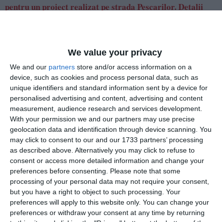
pentru un proiect realizat pe strada Pescarilor. Detalii
We value your privacy
We and our
partners
store and/or access information on a
device, such as cookies and process personal data, such as
unique identifiers and standard information sent by a device for
personalised advertising and content, advertising and content
measurement, audience research and services development.
With your permission we and our partners may use precise
geolocation data and identification through device scanning. You
may click to consent to our and our 1733 partners’ processing
as described above. Alternatively you may click to refuse to
consent or access more detailed information and change your
preferences before consenting.
Please note that some
processing of your personal data may not require your consent,
but you have a right to object to such processing. Your
Dumitru Pufleanu aşteaptă răspuns de la APM Constanţa
preferences will apply to this website only. You can change your
pentru un PUZ care vizează zona Faleză Nord (document)
preferences or withdraw your consent at any time by returning