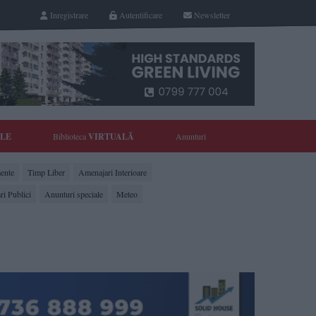
Inregistrare
Autentificare
Newsletter
YLE
Biblioteca
VIRTUALĂ
Anunturi
ente
Timp Liber
Amenajari Interioare
ri Publici
Anunturi speciale
Meteo