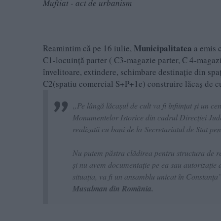
Muftiat - act de urbanism
Municipalitatea
Reamintim că pe 16 iulie,
a emis c
C1-locuință parter ( C3-magazie parter, C 4-magazie
învelitoare, extindere, schimbare destinație din spa
C2(spatiu comercial S+P+1e) construire lăcaș de cul
„Pe lângă lăcașul de cult va fi înființat și un 
Monumentelor Istorice din cadrul Direcției Jude
realizată cu bani de la Secretariatul de Stat pen
Nu putem păstra clădirea pentru structura de re
și nu avem documentație pe ea sau autorizație 
situația, va fi un ansamblu unicat în Constanța
Musulman din România.