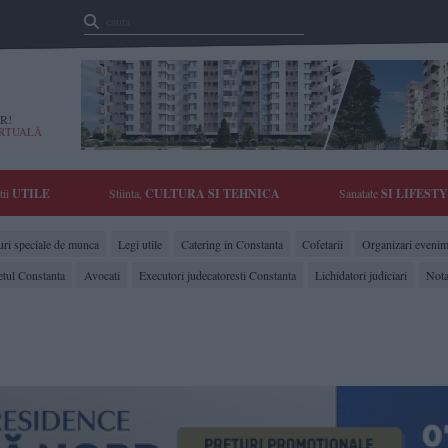
R!
IRTUALĂ
tii
UTILE
Stiinta,
CULTURA SI TEHNICA
Sanatate
SI LIFEST
ri speciale de munca
Legi utile
Catering in Constanta
Cofetarii
Organizari evenim
etul Constanta
Avocati
Executori judecatoresti Constanta
Lichidatori judiciari
Nota