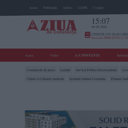
Acasa
Publicitate
Arhiva
GDPR
Contact
15:07
06 08 2026
CITESTE UN ZIAR LIBE
Deschide BIBLIOTECA V
Acasa
Video
In
CONSTANTA
Informa
Comunicate de presa
Licitatii
Servicii Publice Deconcentrate
Locu
Clinici si Cabinete medicale
Institutii Judetul Constanta
Primarii Jud