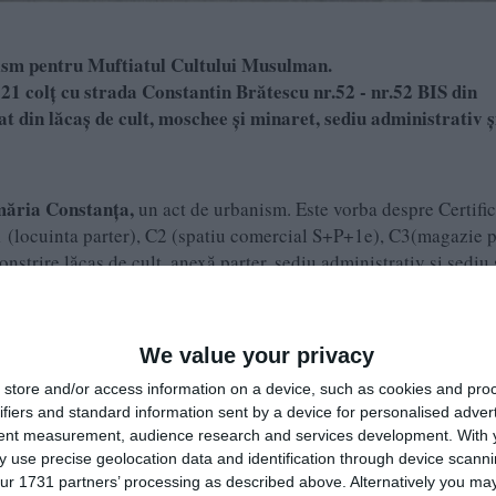
ism pentru Muftiatul Cultului Musulman.
. 21 colț cu strada Constantin Brătescu nr.52 - nr.52 BIS din
 din lăcaș de cult, moschee și minaret, sediu administrativ ș
măria Constanța,
un act de urbanism. Este vorba despre Certific
 (locuinta parter), C2 (spatiu comercial S+P+1e), C3(magazie p
nstrire lăcaș de cult, anexă parter, sediu administrativ și sediu 
We value your privacy
store and/or access information on a device, such as cookies and pro
ifiers and standard information sent by a device for personalised adver
tent measurement, audience research and services development.
With 
 use precise geolocation data and identification through device scanni
ur 1731 partners’ processing as described above. Alternatively you may 