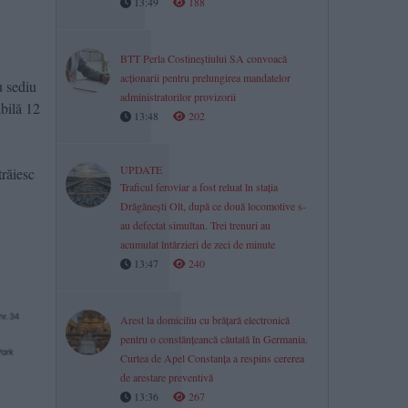
13:49
188
BTT Perla Costineștiului SA convoacă
acționarii pentru prelungirea mandatelor
u sediu
administratorilor provizorii
abilă 12
13:48
202
UPDATE
răiesc
Traficul feroviar a fost reluat în stația
Drăgănești Olt, după ce două locomotive s-
au defectat simultan. Trei trenuri au
acumulat întârzieri de zeci de minute
13:47
240
Arest la domiciliu cu brățară electronică
pentru o constănțeancă căutată în Germania.
Curtea de Apel Constanța a respins cererea
de arestare preventivă
13:36
267