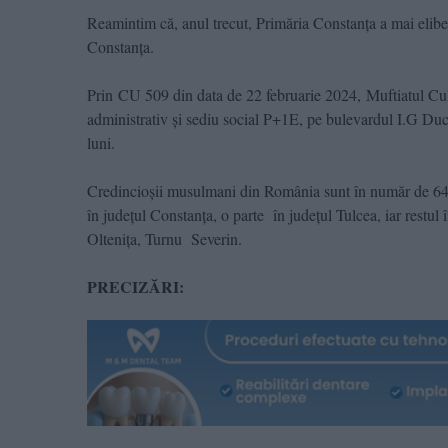
Reamintim că, anul trecut, Primăria Constanța a mai elib
Constanța.
Prin CU 509 din data de 22 februarie 2024, Muftiatul Cul
administrativ și sediu social P+1E, pe bulevardul I.G Duc
luni.
Credincioşii musulmani din România sunt în număr de 64.
în judeţul Constanţa, o parte în judeţul Tulcea, iar restul 
Olteniţa, Turnu Severin.
PRECIZĂRI: