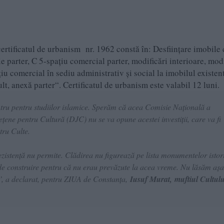
ertificatul de urbanism nr. 1962 constă în: Desființare imobile
 parter, C 5-spațiu comercial parter, modificări interioare, modi
țiu comercial în sediu administrativ și social la imobilul existen
t, anexă parter“. Certificatul de urbanism este valabil 12 luni.
centru pentru studiilor islamice. Sperăm că acea Comisie Națională a
țene pentru Cultură (DJC) nu se va opune acestei investiții, care va fi
tru Culte.
zistență nu permite. Clădirea nu figurează pe lista monumentelor istor
de construire pentru că nu erau prevăzute la acea vreme. Nu lăsăm așa
’’, a declarat, pentru ZIUA de Constanța,
Iusuf Murat, muftiul Cultulu