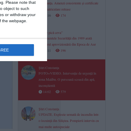
ng.
Please note that
Constanța. Amenzi consistente și certificate
o object to such
de înmatriculare retrase
ces or withdraw your
14:16
174
 of the webpage.
„Poate pică ceva”
Documentele Securității din 1989 arată
dezastrul aprovizionării din Epoca de Aur
GREE
14:11
196
Știri Constanța
FOTO+VIDEO. Intervenție de urgență în
zona Malibu. O persoană scoasă din apă,
inconștientă
14:02
579
Știri Constanța
UPDATE. Explozie urmată de incendiu într-
o locuință din Siliștea. Pompierii intervin cu
mai multe autospeciale