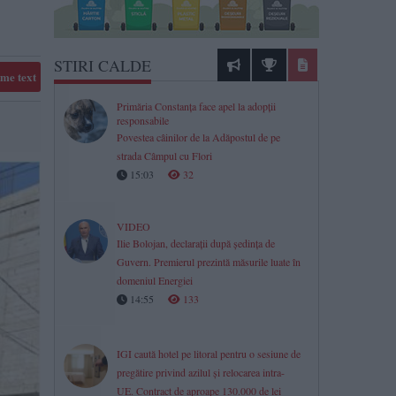
STIRI CALDE
me text
Primăria Constanța face apel la adopții
responsabile
Povestea câinilor de la Adăpostul de pe
strada Câmpul cu Flori
15:03
32
VIDEO
Ilie Bolojan, declarații după ședința de
Guvern. Premierul prezintă măsurile luate în
domeniul Energiei
14:55
133
IGI caută hotel pe litoral pentru o sesiune de
pregătire privind azilul și relocarea intra-
UE. Contract de aproape 130.000 de lei