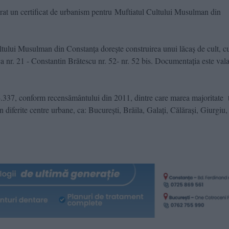
erat un certificat de urbanism pentru Muftiatul Cultului Musulman din
tului Musulman din Constanța dorește construirea unui lăcaș de cult, c
a nr. 21 - Constantin Brătescu nr. 52- nr. 52 bis. Documentația este val
337, conform recensământului din 2011, dintre care marea majoritate t
în diferite centre urbane, ca: Bucureşti, Brăila, Galaţi, Călăraşi, Giurgiu,