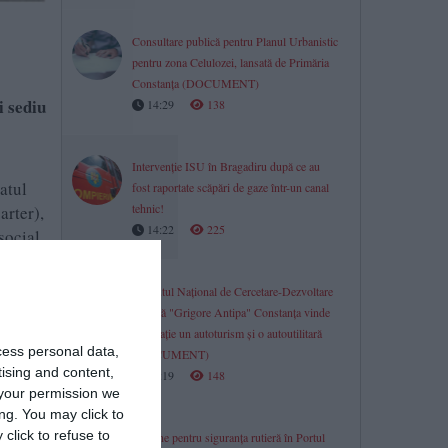
Consultare publică pentru Planul Urbanistic
pentru zona Celulozei, lansată de Primăria
Constanța (DOCUMENT)
i sediu
14:29
138
Intervenție ISU în Bragadiru după ce au
atul
fost raportate scăpări de gaze într-un canal
tehnic!
arter),
14:22
225
social
Institutul Național de Cercetare-Dezvoltare
Marină "Grigore Antipa" Constanța vinde
la licitație un autoturism și o autoutilitară
cess personal data,
(DOCUMENT)
tising and content,
14:19
148
your permission we
ng. You may click to
click to refuse to
Acțiune pentru siguranța rutieră în Portul