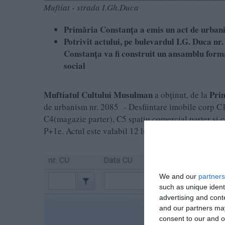
Muftiat - strada I.Gh.Duca
Primăria Constanța a emis un act de urban
Potrivit actului, pe bulevardul I.G. Duca nr
Constanţa va fi construit un ansamblu format
social
Muftiatul Cultului Musulman
Pri
a obținut, de la
de urbanism nr. 2085 - Desfiintare imobile corp C1
C4(magazie parter), C5 spatiu comercial parter și co
P+1e. Actul este valabil 12 luni.
We and our
partners
such as unique ident
advertising and con
and our partners may
consent to our and o