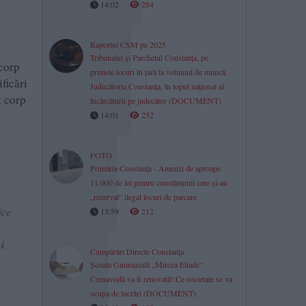
14:02
284
Raportul CSM pe 2025
Tribunalul și Parchetul Constanța, pe
 corp
primele locuri în țară la volumul de muncă.
ficări
Judecătoria Constanța, în topul național al
t corp
încărcăturii pe judecător (DOCUMENT)
14:01
252
FOTO
Primăria Constanța - Amenzi de aproape
11.000 de lei pentru constănțenii care și-au
„rezervat” ilegal locuri de parcare
ice
13:59
212
i
Cumpărări Directe Constanța
Școala Gimnazială „Mircea Eliade“
Cernavodă va fi renovată! Ce societate se va
ocupa de lucrări (DOCUMENT)